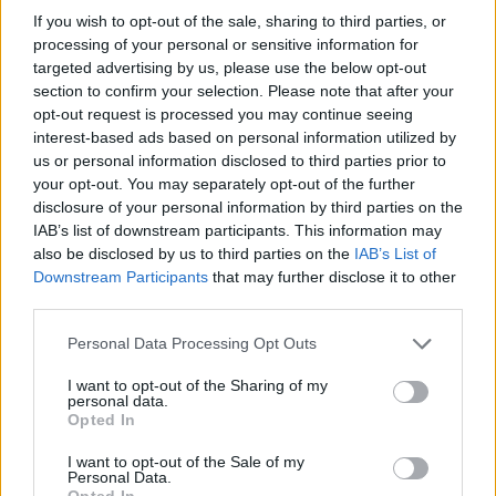
If you wish to opt-out of the sale, sharing to third parties, or
processing of your personal or sensitive information for
Ελληνική Αναπτυξιακή Τράπεζα: Με «προίκα» 2 δισ. ευρώ ανοίγει
δρόμο για δάνεια έως 5 δισ. σε μικρομεσαίες
targeted advertising by us, please use the below opt-out
section to confirm your selection. Please note that after your
opt-out request is processed you may continue seeing
interest-based ads based on personal information utilized by
us or personal information disclosed to third parties prior to
Β.Σ. Καρούλιας: Τζίρος 98,7
Deloitte Ελλάδος:
your opt-out. You may separately opt-out of the further
εκατ. ευρώ και αύξηση κερδών
Χρηματοοικονομικός
disclosure of your personal information by third parties on the
57% - Τα νέα στοιχήματα σε
σύμβουλος της ΔΕΗ για την
IAB’s list of downstream participants. This information may
low & non alcohol
είσοδο στην πολωνική αγορά
also be disclosed by us to third parties on the
IAB’s List of
ενέργειας
Downstream Participants
that may further disclose it to other
third parties.
Η Chery επενδύει 75 εκατ. δολάρια στην KG Mobility
Personal Data Processing Opt Outs
I want to opt-out of the Sharing of my
personal data.
Opted In
Το FIAT 500 Hybrid τώρα από
Ατρόμητος και Novibet
18.990 ευρώ
συνεχίζουν μαζί: Ανανέωση της
I want to opt-out of the Sale of my
συνεργασίας τους μέχρι το
Personal Data.
2028
Opted In