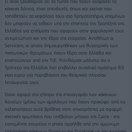
Ο ίδιος ξεκαθάρισε ότι τα funds που έχουν αγοράσει τα
κόκκινα δάνεια, είναι επενδυτές, όπως και εκείνοι που
τοποθετούν τα κεφάλαια τους στο Χρηματιστήριο, επομένως
δεν μπορούν να τεθούν υπό την εποπτεία της Τραπέζης της
Ελλάδος για ζητήματα που αφορούν στην φορολογική τους
αντιμετώπιση και την έδρα της εταιρείας. Αντιθέτως οι
Servicers, οι οποίοι δημιουργήθηκαν ως θυγατρικές των
πιστωτικών ιδρυμάτων, έχουν έδρα στην Ελλάδα και
εποπτεύονται από την ΤτΕ. Υπενθύμισε μάλιστα ότι η
Τράπεζα της Ελλάδος έχει επιβάλλει συνολικά πρόστιμα 9,5
εκατ.ευρώ για παραβιάσεις του θεσμικού πλαισίου
λειτουργίας τους.
Όσον αφορά στο ζήτημα της επαναγοράς των κόκκινων
δανείων (μέσω των ομολόγων που έχουν προκύψει από τις
τιτλοποιήσεις) αυτό βρέθηκε στην επικαιρότητα με αφορμή
σχετικές ερωτήσεις που υπέβαλαν μέτοχοι της Cairo - της
εισηγμένης εταιρείας η οποία προήλθε από την ομώνυμη
τιτλοποίηση κόκκινων δανείων της Εurobank με την εγγύηση