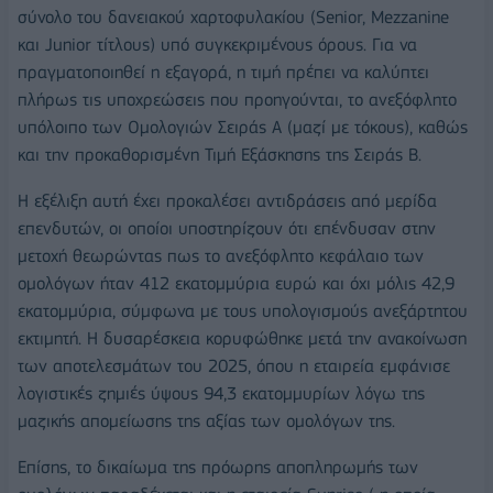
σύνολο του δανειακού χαρτοφυλακίου (Senior, Mezzanine
και Junior τίτλους) υπό συγκεκριμένους όρους. Για να
πραγματοποιηθεί η εξαγορά, η τιμή πρέπει να καλύπτει
πλήρως τις υποχρεώσεις που προηγούνται, το ανεξόφλητο
υπόλοιπο των Ομολογιών Σειράς Α (μαζί με τόκους), καθώς
και την προκαθορισμένη Τιμή Εξάσκησης της Σειράς Β.
Η εξέλιξη αυτή έχει προκαλέσει αντιδράσεις από μερίδα
επενδυτών, οι οποίοι υποστηρίζουν ότι επένδυσαν στην
μετοχή θεωρώντας πως το ανεξόφλητο κεφάλαιο των
ομολόγων ήταν 412 εκατομμύρια ευρώ και όχι μόλις 42,9
εκατομμύρια, σύμφωνα με τους υπολογισμούς ανεξάρτητου
εκτιμητή. Η δυσαρέσκεια κορυφώθηκε μετά την ανακοίνωση
των αποτελεσμάτων του 2025, όπου η εταιρεία εμφάνισε
λογιστικές ζημιές ύψους 94,3 εκατομμυρίων λόγω της
μαζικής απομείωσης της αξίας των ομολόγων της.
Eπίσης, το δικαίωμα της πρόωρης αποπληρωμής των