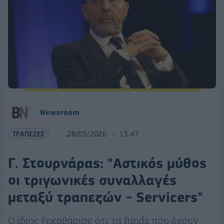
Νewsroom
ΤΡΑΠΕΖΕΣ
28/05/2026
13:47
Γ. Στουρνάρας: "Αστικός μύθος
οι τριγωνικές συναλλαγές
μεταξύ τραπεζών - Servicers"
Ο ίδιος ξεκαθάρισε ότι τα funds που έχουν