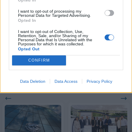
I want to opt-out of processing my
Personal Data for Targeted Advertising.
Opted In
18η συνεχόμενη χρονιά για τον ΟΤΕ στη διεθνή σειρά δεικτών
FTSE4Good
I want to opt-out of Collection, Use,
Retention, Sale, and/or Sharing of my
Personal Data that Is Unrelated with the
Purposes for which it was collected.
Alpha Bank: Για πρώτη φορά το Αρχαίο Θέατρο Επιδαύρου άνοιξε τις
Opted Out
πύλες του σε όλους
CONFIRM
Data Deletion
Data Access
Privacy Policy
ΠΕΡΙΣΣΌΤΕΡΑ ΣΕ ΑΥΤΉ ΤΗΝ ΚΑΤΗΓΟΡΊΑ