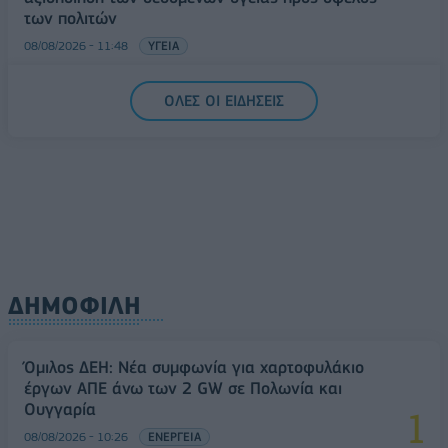
των πολιτών
08/08/2026 - 11:48
ΥΓΕΙΑ
Ελληνική Αναπτυξιακή Τράπεζα: Με «προίκα» 2 δισ.
ΟΛΕΣ ΟΙ ΕΙΔΗΣΕΙΣ
ευρώ ανοίγει δρόμο για δάνεια έως 5 δισ. σε
μικρομεσαίες
08/08/2026 - 11:22
ΤΡΑΠΕΖΕΣ
ΔΗΜΟΦΙΛΗ
Όμιλος ΔΕΗ: Νέα συμφωνία για χαρτοφυλάκιο
έργων ΑΠΕ άνω των 2 GW σε Πολωνία και
Ουγγαρία
08/08/2026 - 10:26
ΕΝΕΡΓΕΙΑ