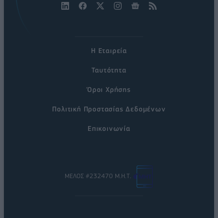
Η Εταιρεία
Ταυτότητα
Όροι Χρήσης
Πολιτική Προστασίας Δεδομένων
Επικοινωνία
ΜΕΛΟΣ #232470 Μ.Η.Τ.