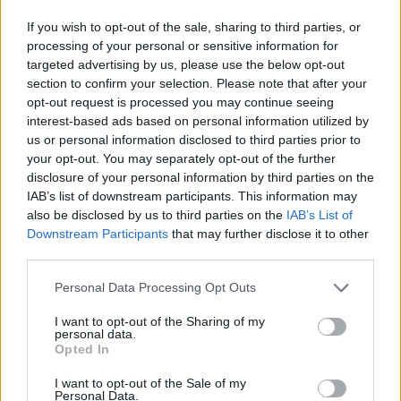
Ο Ένες Καντέρ θέλει να
Γιαννακόπουλος: «Όταν σου
If you wish to opt-out of the sale, sharing to third parties, or
δηλώσει συμμετοχή στο ντραφτ
ρίχνουν μια πέτρα, τους
processing of your personal or sensitive information for
του WNBA!
καταστρέφεις» (vid)
targeted advertising by us, please use the below opt-out
section to confirm your selection. Please note that after your
opt-out request is processed you may continue seeing
interest-based ads based on personal information utilized by
ΕΛΣΤΑΤ: Στο 3,4% υποχώρησε ο πληθωρισμός τον Ιούλιο
us or personal information disclosed to third parties prior to
your opt-out. You may separately opt-out of the further
disclosure of your personal information by third parties on the
IAB’s list of downstream participants. This information may
also be disclosed by us to third parties on the
IAB’s List of
Χρηματοδότηση 8 εκατ. ευρώ
Metlen: Ρεκόρ EBITDA στο α'
σε 843 μέσα ενημέρωσης-
εξάμηνο, στα 550 εκατ. ευρώ –
Downstream Participants
that may further disclose it to other
Ξεκίνησε το πενταετές
Καθαρά κέρδη 313 εκατ. ευρώ
third parties.
πρόγραμμα ενίσχυσης του
Τύπου
Personal Data Processing Opt Outs
I want to opt-out of the Sharing of my
personal data.
Opted In
Η Chery επενδύει 75 εκατ. δολάρια στην KG Mobility
I want to opt-out of the Sale of my
Personal Data.