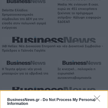
Media: Με ενίσχυση 8 εκατ.
ευρώ σε 451 επιχειρήσεις
Deloitte Ελλάδος:
ξεκίνησε το πρόγραμμα
Χρηματοοικονομικός
στήριξης- Κάλυψη εισφορών
σύμβουλος της ΔΕΗ για την
ΕΔΟΕΑΠ
είσοδο στην πολωνική αγορά
ενέργειας
IAB Hellas: Νέα Διοικούσα Επιτροπή και νέο Διοικητικό Συμβούλιο -
Πρόεδρος ο Γαληνός Γιαγλής
Η Toyota φέρνει νέα γενιά
Σε κινεζική… πολιορκία η
μπαταριών για τα υβριδικά της
ευρωπαϊκή
αυτοκινητοβιομηχανία
Νέο Audi A2 e-tron με στόχο την κορυφή της αποδοτικότητας
BusinessNews.gr -
Do Not Process My Personal
Information