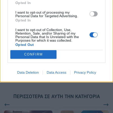
Opted In
Το FIAT 500 Hybrid τώρα από
Ατρόμητος και Novibet
18.990 ευρώ
συνεχίζουν μαζί: Ανανέωση της
I want to opt-out of processing my
συνεργασίας τους μέχρι το
Personal Data for Targeted Advertising.
2028
Opted In
I want to opt-out of Collection, Use,
Retention, Sale, and/or Sharing of my
Personal Data that Is Unrelated with the
18η συνεχόμενη χρονιά για τον ΟΤΕ στη διεθνή σειρά δεικτών
Purposes for which it was collected.
FTSE4Good
Opted Out
CONFIRM
Alpha Bank: Για πρώτη φορά το Αρχαίο Θέατρο Επιδαύρου άνοιξε τις
πύλες του σε όλους
Data Deletion
Data Access
Privacy Policy
ΠΕΡΙΣΣΌΤΕΡΑ ΣΕ ΑΥΤΉ ΤΗΝ ΚΑΤΗΓΟΡΊΑ