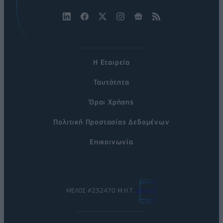
Η Εταιρεία
Ταυτότητα
Όροι Χρήσης
Πολιτική Προστασίας Δεδομένων
Επικοινωνία
ΜΕΛΟΣ #232470 Μ.Η.Τ.