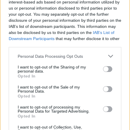
interest-based ads based on personal information utilized by
us or personal information disclosed to third parties prior to
your opt-out. You may separately opt-out of the further
disclosure of your personal information by third parties on the
IAB’s list of downstream participants. This information may
ΠΕΡΙΣΣΌΤΕΡΑ ΣΕ ΑΥΤΉ ΤΗΝ ΚΑΤΗΓΟΡΊΑ
also be disclosed by us to third parties on the
IAB’s List of
Downstream Participants
that may further disclose it to other
third parties.
Personal Data Processing Opt Outs
I want to opt-out of the Sharing of my
personal data.
Opted In
Eurobank: Οι λόγοι της
Attica Bank: Νέα γενική
I want to opt-out of the Sale of my
στρατηγικής επέκτασης
διευθύντρια μάρκετινγκ η
Personal Data.
στην Κύπρο - Μια
Ιωάννα Μίγγου -
Opted In
ανθεκτική οικονομία με
Μεταγραφή από την ΕΤΕ
γεωπολιτικά
I want to opt-out of processing my
03/02/2025 - 10:57
Personal Data for Targeted Advertising.
πλεονεκτήματα
Opted In
03/02/2025 - 08:01
I want to opt-out of Collection, Use,