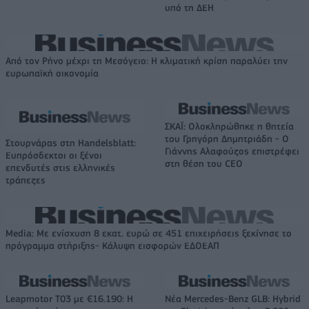
υπό τη ΔΕΗ
Από τον Ρήνο μέχρι τη Μεσόγειο: Η κλιματική κρίση παραλύει την
ευρωπαϊκή οικονομία
ΣΚΑΪ: Ολοκληρώθηκε η θητεία
του Γρηγόρη Δημητριάδη - Ο
Στουρνάρας στη Handelsblatt:
Γιάννης Αλαφούζος επιστρέφει
Ευπρόσδεκτοι οι ξένοι
στη θέση του CEO
επενδυτές στις ελληνικές
τράπεζες
Media: Με ενίσχυση 8 εκατ. ευρώ σε 451 επιχειρήσεις ξεκίνησε το
πρόγραμμα στήριξης- Κάλυψη εισφορών ΕΔΟΕΑΠ
Leapmotor T03 με €16.190: Η
Νέα Mercedes-Benz GLB: Hybrid