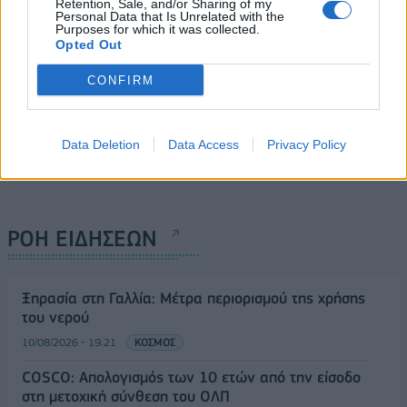
Retention, Sale, and/or Sharing of my
Personal Data that Is Unrelated with the
Purposes for which it was collected.
Opted Out
CONFIRM
Data Deletion
Data Access
Privacy Policy
ΡΟΗ ΕΙΔΗΣΕΩΝ
Ξηρασία στη Γαλλία: Μέτρα περιορισμού της χρήσης
του νερού
10/08/2026 - 19:21
ΚΟΣΜΟΣ
COSCO: Απολογισμός των 10 ετών από την είσοδο
στη μετοχική σύνθεση του ΟΛΠ