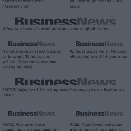
προσιτή πρόταση στην
και Electric, με όφελος 2.000
ηλεκτροκίνηση
ευρώ
Η Toyota φέρνει νέα γενιά μπαταριών για τα υβριδικά της
Η αποδεκατισμένη Γαλλία έχασε
Κρίσιμες μέρες για τη Μονακό:
με διαφορά 38 πόντων σε
«Ραντεβού στις 14 Αυγούστου»
φιλικό - Τι έκαναν Φρανσίσκο
και Γιαμπουσέλε
ΕΛΣΤΑΤ: Αυξημένη 1,1% η βιομηχανική παραγωγή στην Ελλάδα τον
Ιούνιο
ΚΑΛΑΣ: Αυξημένα κόστη
ΑΑΔΕ: Φορολογικό «σαφάρι»
«ροκάνισαν» την κερδοφορία -
στις τουριστικές περιοχές, με