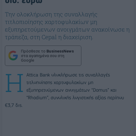
δισ. ευρώ
Την ολοκλήρωση της συναλλαγής
τιτλοπιοίησης χαρτοφυλακίων μη
εξυπηρετούμενων ανοιγμάτων ανακοίνωσε η
τράπεζα, στη Cepal η διαχείριση.
Πρόσθεσε το
BusinessNews
στα αγαπημένα σου στη
Google
Η
Attica Bank ολοκλήρωσε τις συναλλαγές
τιτλοποίησης χαρτοφυλακίων μη
εξυπηρετούμενων ανοιγμάτων “Domus” και
“Rhodium”, συνολικής λογιστικής αξίας περίπου
€3,7 δις.