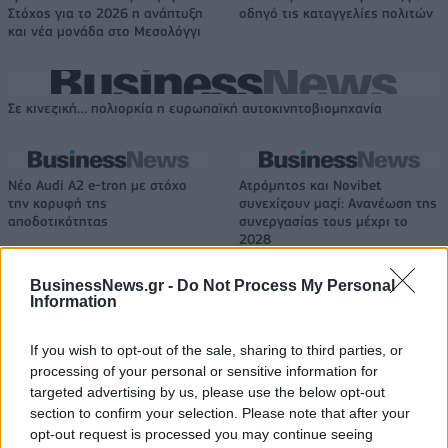
Στόχος για το 2026 η ανάπτυξη
οδηγό τις καταγγελίες πολιτών
και νέα μονάδα στο Μεσολόγγι
Σε κινεζική… πολιορκία η ευρωπαϊκή αυτοκινητοβιομηχανία
Νέο Audi A2 e-tron με στόχο
Ατρόμητος και Novibet
την κορυφή της
συνεχίζουν μαζί: Ανανέωση της
αποδοτικότητας
συνεργασίας τους μέχρι το
2028
BusinessNews.gr -
Do Not Process My Personal
Information
18η συνεχόμενη χρονιά για τον ΟΤΕ στη διεθνή σειρά δεικτών
FTSE4Good
If you wish to opt-out of the sale, sharing to third parties, or
processing of your personal or sensitive information for
targeted advertising by us, please use the below opt-out
Alpha Bank: Για πρώτη φορά το Αρχαίο Θέατρο Επιδαύρου άνοιξε τις
section to confirm your selection. Please note that after your
πύλες του σε όλους
opt-out request is processed you may continue seeing