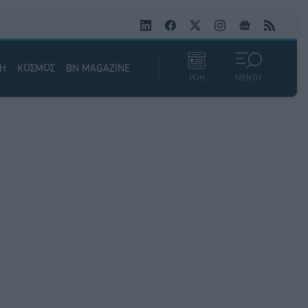
ΚΗ
ΚΟΣΜΟΣ
BN MAGAZINE
ΡΟΗ
ΜΕΝΟΥ