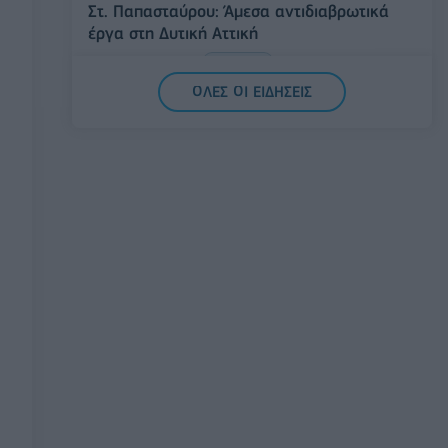
Στ. Παπασταύρου: Άμεσα αντιδιαβρωτικά
έργα στη Δυτική Αττική
06/08/2026 - 15:17
ΠΟΛΙΤΙΚΗ
ΟΛΕΣ ΟΙ ΕΙΔΗΣΕΙΣ
Συνάλλαγμα: Το ευρώ υποχωρεί κατά
0,11%, στα 1,1541 δολάρια
06/08/2026 - 14:59
ΟΙΚΟΝΟΜΙΑ