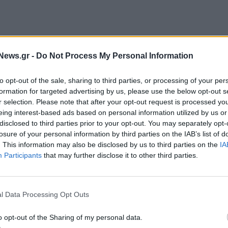
News.gr -
Do Not Process My Personal Information
ρίμηνο του 2024 οι ελληνικές τράπεζες συνεχίζουν
to opt-out of the sale, sharing to third parties, or processing of your per
% το οποίο είναι από τα υψηλότερα στην
formation for targeted advertising by us, please use the below opt-out s
, παρά την μεγάλη μείωση τους που έχει
r selection. Please note that after your opt-out request is processed y
eing interest-based ads based on personal information utilized by us or
ων κόκκινων δανείων (για το ίδιο διάστημα πάντα)
disclosed to third parties prior to your opt-out. You may separately opt-
 του μέσου όρου της Ευρωζώνης ο οποίος διατηρείται
losure of your personal information by third parties on the IAB’s list of
. This information may also be disclosed by us to third parties on the
IA
Participants
that may further disclose it to other third parties.
ία της
ΕΚΤ
το επιτοκιακό περιθώριο των ελληνικών
ηνο του 2024 στο 3,32%, ενώ υψηλότερο είναι
l Data Processing Opt Outs
7% και στη Λετονία 3,78%. Αντιθέτως το επιτοκιακό
τοκίων καταθέσεων - χορηγήσεων στο Βέλγιο είναι
o opt-out of the Sharing of my personal data.
α 2,31%, και στην Πορτογαλία 2,96%.