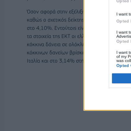
Opted 
Όσον αφορά στην εξέλιξη των μη εξυπηρετο
I want t
καθώς ο σχετικός δείκτης έχει υποχωρήσει α
Opted 
στο 4,10%. Εντούτοις είναι σχεδόν διπλάσιο
I want 
τα στοιχεία της ΕΚΤ οι ελληνικές τράπεζες συ
Advertis
Opted 
κόκκινα δάνεια σε ολόκληρη την ευρωζώνη. Εν
κόκκινων δανείων βρίσκεται στο 1,66% στη Γ
I want t
of my P
Ιταλία και στο 3,14% στην Ισπανία. Στην Κύπρο
was col
Opted 