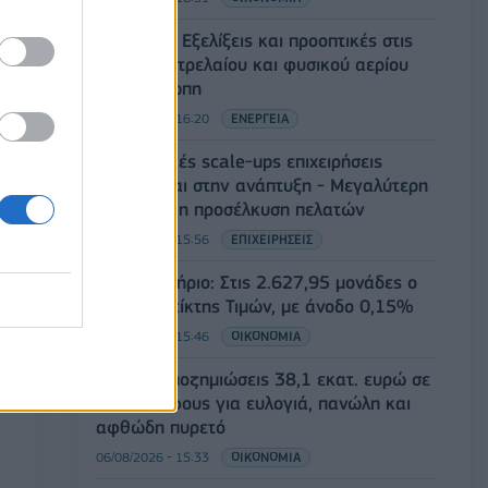
Eurobank: Εξελίξεις και προοπτικές στις
αγορές πετρελαίου και φυσικού αερίου
στην Ευρώπη
06/08/2026 - 16:20
ΕΝΕΡΓΕΙΑ
Οι ελληνικές scale-ups επιχειρήσεις
στρέφονται στην ανάπτυξη - Μεγαλύτερη
πρόκληση η προσέλκυση πελατών
06/08/2026 - 15:56
ΕΠΙΧΕΙΡΗΣΕΙΣ
Χρηματιστήριο: Στις 2.627,95 μονάδες ο
Γενικός Δείκτης Τιμών, με άνοδο 0,15%
06/08/2026 - 15:46
ΟΙΚΟΝΟΜΙΑ
ΥΠΑΑΤ: Αποζημιώσεις 38,1 εκατ. ευρώ σε
κτηνοτρόφους για ευλογιά, πανώλη και
αφθώδη πυρετό
06/08/2026 - 15:33
ΟΙΚΟΝΟΜΙΑ