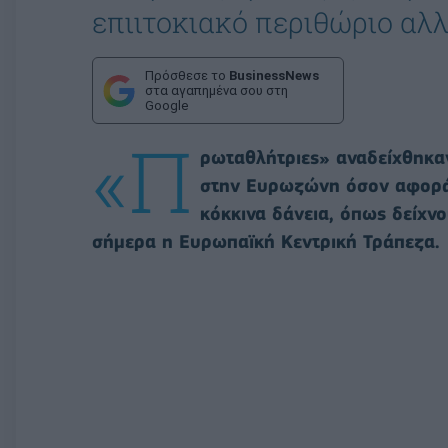
επιιτοκιακό περιθώριο αλλ
Πρόσθεσε το
BusinessNews
στα αγαπημένα σου στη
Google
«Π
ρωταθλήτριες» αναδείχθηκαν
στην Ευρωζώνη όσον αφορά 
κόκκινα δάνεια, όπως δείχνο
σήμερα η Ευρωπαϊκή Κεντρική Τράπεζα.