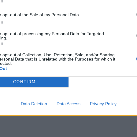
In
ύμενων
δανείων
καταγράφεται σημαντική βελτίωση
o opt-out of the Sale of my Personal Data.
πό το 5,70% πριν από ένα χρόνο (β εξάμηνο 2023)
In
ς (2,30%) του μέσου όρου της Ευρωζώνης. Με βάση
to opt-out of processing my Personal Data for Targeted
νεχίζουν να διαθέτουν αναλογικά τα περισσότερα
ing.
In
δεικτικά αναφέρεται ότι ο σχετικός δείκτης των
ερμανία, στο 1,64% στο Βέλγιο, στο 2,67% στην
o opt-out of Collection, Use, Retention, Sale, and/or Sharing
ersonal Data that Is Unrelated with the Purposes for which it
 ο σχετικός δείκτης έχει σχεδόν μηδενιστεί.
lected.
Out
CONFIRM
Data Deletion
Data Access
Privacy Policy