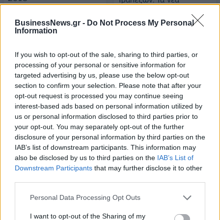
δεδομένα στα capital
12/01/2016 - 02:00
controls
BusinessNews.gr -
Do Not Process My Personal
Information
12/01/2016 - 02:00
If you wish to opt-out of the sale, sharing to third parties, or
processing of your personal or sensitive information for
targeted advertising by us, please use the below opt-out
section to confirm your selection. Please note that after your
opt-out request is processed you may continue seeing
interest-based ads based on personal information utilized by
us or personal information disclosed to third parties prior to
your opt-out. You may separately opt-out of the further
disclosure of your personal information by third parties on the
IAB’s list of downstream participants. This information may
also be disclosed by us to third parties on the
IAB’s List of
Downstream Participants
that may further disclose it to other
ΡΟΗ ΕΙΔΗΣΕΩΝ
third parties.
Personal Data Processing Opt Outs
ΥΠΑΑΤ: Επιπλέον 12,5 εκατ. ευρώ στις Περιφέρειες
I want to opt-out of the Sharing of my