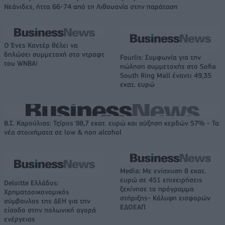
Νεάνιδες, ήττα 66-74 από τη Λιθουανία στην παράταση
Ο Ένες Καντέρ θέλει να
δηλώσει συμμετοχή στο ντραφτ
Fourlis: Συμφωνία για την
του WNBA!
πώληση συμμετοχής στο Sofia
South Ring Mall έναντι 49,35
εκατ. ευρώ
Β.Σ. Καρούλιας: Τζίρος 98,7 εκατ. ευρώ και αύξηση κερδών 57% - Τα
νέα στοιχήματα σε low & non alcohol
Media: Με ενίσχυση 8 εκατ.
ευρώ σε 451 επιχειρήσεις
Deloitte Ελλάδος:
ξεκίνησε το πρόγραμμα
Χρηματοοικονομικός
στήριξης- Κάλυψη εισφορών
σύμβουλος της ΔΕΗ για την
ΕΔΟΕΑΠ
είσοδο στην πολωνική αγορά
ενέργειας