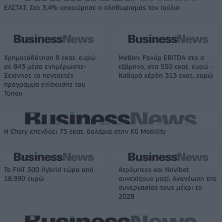
ΕΛΣΤΑΤ: Στο 3,4% υποχώρησε ο πληθωρισμός τον Ιούλιο
Χρηματοδότηση 8 εκατ. ευρώ
Metlen: Ρεκόρ EBITDA στο α'
σε 843 μέσα ενημέρωσης-
εξάμηνο, στα 550 εκατ. ευρώ –
Ξεκίνησε το πενταετές
Καθαρά κέρδη 313 εκατ. ευρώ
πρόγραμμα ενίσχυσης του
Τύπου
Η Chery επενδύει 75 εκατ. δολάρια στην KG Mobility
Το FIAT 500 Hybrid τώρα από
Ατρόμητος και Novibet
18.990 ευρώ
συνεχίζουν μαζί: Ανανέωση της
συνεργασίας τους μέχρι το
2028