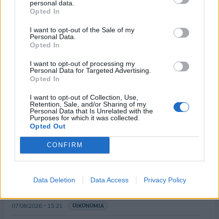
για την ενίσχυση της βιοασφάλειας
personal data.
Opted In
07/08/2026 - 17:02
ΟΙΚΟΝΟΜΙΑ
I want to opt-out of the Sale of my
Deloitte Ελλάδος: Χρηματοοικονομικός σύμβουλος
Personal Data.
της ΔΕΗ για την είσοδο στην πολωνική αγορά
Opted In
ενέργειας
I want to opt-out of processing my
07/08/2026 - 16:38
ΕΠΙΧΕΙΡΗΣΕΙΣ
Personal Data for Targeted Advertising.
Opted In
Στρατηγική επένδυση του EFA GROUP στη Fractal
για την ανάπτυξη προηγμένων αμυντικών
I want to opt-out of Collection, Use,
Retention, Sale, and/or Sharing of my
τεχνολογιών
Personal Data that Is Unrelated with the
Purposes for which it was collected.
07/08/2026 - 16:11
ΕΠΙΧΕΙΡΗΣΕΙΣ
Opted Out
Συνάλλαγμα: Το ευρώ ενισχύεται 0,08%, στα
CONFIRM
1,1534 δολάρια
07/08/2026 - 15:45
ΟΙΚΟΝΟΜΙΑ
Data Deletion
Data Access
Privacy Policy
Χρηματιστήριο: Στις 2.623,19 μονάδες ο Γενικός
Δείκτης Τιμών, με άνοδο 0,57%
07/08/2026 - 15:21
ΟΙΚΟΝΟΜΙΑ