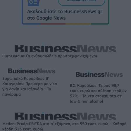
EuroLeague: Οι ενθουσιώδεις πρωτοεμφανιζόμενοι
Ευρωπαϊκό Κορασίδων Β'
Κατηγορίας: Πρεμιέρα με νίκη
Β.Σ. Καρούλιας: Τζίρος 98,7
για Δανία και Ισλανδία - Το
εκατ. ευρώ και αύξηση κερδών
πανόραμα
57% - Τα νέα στοιχήματα σε
low & non alcohol
Metlen: Ρεκόρ EBITDA στο α' εξάμηνο, στα 550 εκατ. ευρώ – Καθαρά
κέρδη 313 εκατ. ευρώ