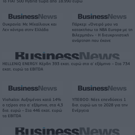
Το FIAT 500 Hybrid τώρα από 18.990 ευρώ
Ουκρανία: Με Μίχαϊλιουκ και
Πάρκερ: «Όνειρό μου να
Λεν κόντρα στην Ελλάδα
κατακτήσω το ΝΒΑ Europe με τη
Βιλερμπάν» - Η διευκρινιστική
ανάρτηση που έκανε
HELLENiQ ENERGY: Κέρδη 393 εκατ. ευρώ στο α' εξάμηνο – Στα 734
εκατ. ευρώ τα EBITDA
Viohalco: Αυξημένος κατά 14%
ΥΠΕΘΟΟ: Νέες επενδύσεις 1
ο τζίρος στο α' εξάμηνο, στα 4,3
δισ. ευρώ ως το 2028 για την
δισ. ευρώ – Στα 446 εκατ. ευρώ
Ενέργεια
τα EBITDA