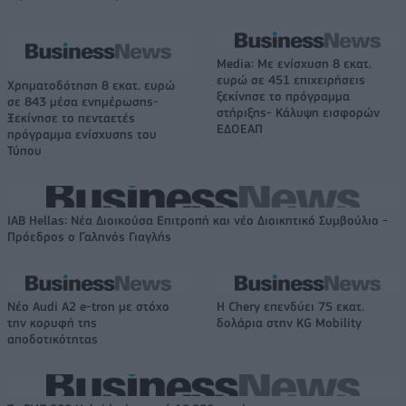
Media: Με ενίσχυση 8 εκατ.
ευρώ σε 451 επιχειρήσεις
Χρηματοδότηση 8 εκατ. ευρώ
ξεκίνησε το πρόγραμμα
σε 843 μέσα ενημέρωσης-
στήριξης- Κάλυψη εισφορών
Ξεκίνησε το πενταετές
ΕΔΟΕΑΠ
πρόγραμμα ενίσχυσης του
Τύπου
IAB Hellas: Νέα Διοικούσα Επιτροπή και νέο Διοικητικό Συμβούλιο -
Πρόεδρος ο Γαληνός Γιαγλής
Νέο Audi A2 e-tron με στόχο
Η Chery επενδύει 75 εκατ.
την κορυφή της
δολάρια στην KG Mobility
αποδοτικότητας