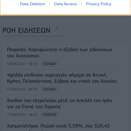
Data Deletion
Data Access
Privacy Policy
ΡΟΗ ΕΙΔΗΣΕΩΝ
Πειραιάς: Κορυφώνεται η έξοδος των αδειούχων
του Αυγούστου
07/08/2026 - 08:54
ΕΛΛΑΔΑ
Υψηλός κίνδυνος πυρκαγιάς σήμερα σε Αττική,
Κρήτη, Πελοπόννησο, Εύβοια και νησιά του Αιγαίου
07/08/2026 - 08:30
ΕΛΛΑΔΑ
Άνοδος του πετρελαίου μετά τις απειλές του Ιράν
για τα Στενά του Ορμούζ
07/08/2026 - 08:13
ΚΟΣΜΟΣ
Χρηματιστήριο: Πτώση κατά 0,59%, στα 320,42