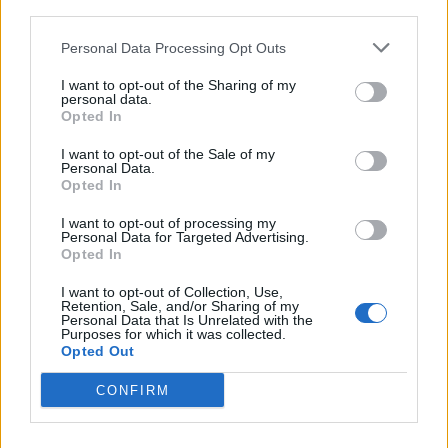
third parties.
Personal Data Processing Opt Outs
I want to opt-out of the Sharing of my
personal data.
Opted In
I want to opt-out of the Sale of my
Fitch: Αναβάθμισε και την
Personal Data.
Τράπεζα Πειραιώς σε "Β"
Alpha Bank: Δανείστηκε
Opted In
από "Β-"
€400 εκατ. με υψηλό
I want to opt-out of processing my
κόστος 11,875%
31/01/2023 - 15:17
Personal Data for Targeted Advertising.
Opted In
01/02/2023 - 14:15
I want to opt-out of Collection, Use,
Retention, Sale, and/or Sharing of my
Personal Data that Is Unrelated with the
Purposes for which it was collected.
Opted Out
CONFIRM