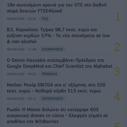
18η συνεχόμενη χρονιά για τον ΟΤΕ στη διεθνή
σειρά δεικτών FTSE4Good
06/08/2026 - 14:40
ESG
Β.Σ. Καρούλιας: Τζίρος 98,7 εκατ. ευρώ και
αύξηση κερδών 57% - Τα νέα στοιχήματα σε low
& non alcohol
06/08/2026 - 11:48
ΕΠΙΧΕΙΡΗΣΕΙΣ
Ο Demis Hassabis αναλαμβάνει Πρόεδρος της
Google DeepMind και Chief Scientist της Alphabet
06/08/2026 - 09:32
ΠΡΟΣΩΠΑ
Metlen: Ρεκόρ EBITDA στο α' εξάμηνο, στα 550
εκατ. ευρώ – Καθαρά κέρδη 313 εκατ. ευρώ
06/08/2026 - 09:12
ΕΠΙΧΕΙΡΗΣΕΙΣ
Ρωσία: Η Μόσχα δηλώνει ότι κατέρριψε 605
ουκρανικά drones τη νύχτα - Ελαφρές ζημιές σε
αποθήκη της Wildberries