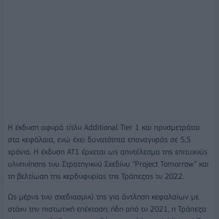
Η έκδοση αφορά τίτλο Additional Tier 1 και προσμετράται
στα κεφάλαια, ενώ έχει δυνατότητα επαναγοράς σε 5,5
χρόνια. Η έκδοση ΑΤ1 έρχεται ως αποτέλεσμα της επιτυχούς
υλοποίησης του Στρατηγικού Σχεδίου “Project Tomorrow” και
τη βελτίωση της κερδοφορίας της Τράπεζας το 2022.
Ως μέρος του σχεδιασμού της για άντληση κεφαλαίων με
στόχο την πιστωτική επέκταση, ήδη από το 2021, η Τράπεζα