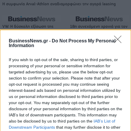
Η συμφωνία Arval-Athlon αναδιαμορφώνει την αγορά leasing
VW: Η δύσκολη εξίσωση της
18η συνεχόμενη χρονιά για τον
αναδιάρθρωσης
ΟΤΕ στη διεθνή σειρά δεικτών
FTSE4Good
BusinessNews.gr -
Do Not Process My Personal
Information
Alpha Bank: Για πρώτη φορά το Αρχαίο Θέατρο Επιδαύρου άνοιξε τις
If you wish to opt-out of the sale, sharing to third parties, or
πύλες του σε όλους
processing of your personal or sensitive information for
targeted advertising by us, please use the below opt-out
section to confirm your selection. Please note that after your
opt-out request is processed you may continue seeing
ESG Report 2025: Πώς η ΑΒ Βασιλόπουλος μετατρέπει τη
interest-based ads based on personal information utilized by
βιωσιμότητα σε καθημερινή πράξη
us or personal information disclosed to third parties prior to
your opt-out. You may separately opt-out of the further
disclosure of your personal information by third parties on the
IAB’s list of downstream participants. This information may
also be disclosed by us to third parties on the
IAB’s List of
ΠΕΡΙΣΣΌΤΕΡΑ ΣΕ ΑΥΤΉ ΤΗΝ ΚΑΤΗΓΟΡΊΑ
Downstream Participants
that may further disclose it to other