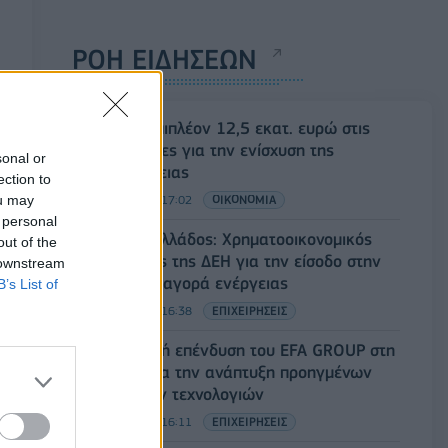
ΡΟΗ ΕΙΔΗΣΕΩΝ
ΥΠΑΑΤ: Επιπλέον 12,5 εκατ. ευρώ στις
Περιφέρειες για την ενίσχυση της
sonal or
βιοασφάλειας
ection to
ou may
07/08/2026 - 17:02
ΟΙΚΟΝΟΜΙΑ
 personal
Deloitte Ελλάδος: Χρηματοοικονομικός
out of the
σύμβουλος της ΔΕΗ για την είσοδο στην
 downstream
πολωνική αγορά ενέργειας
B’s List of
07/08/2026 - 16:38
ΕΠΙΧΕΙΡΗΣΕΙΣ
Στρατηγική επένδυση του EFA GROUP στη
Fractal για την ανάπτυξη προηγμένων
αμυντικών τεχνολογιών
07/08/2026 - 16:11
ΕΠΙΧΕΙΡΗΣΕΙΣ