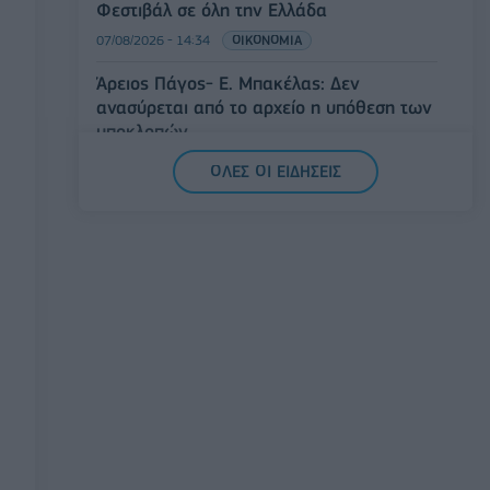
Φεστιβάλ σε όλη την Ελλάδα
07/08/2026 - 14:34
ΟΙΚΟΝΟΜΙΑ
Άρειος Πάγος- Ε. Μπακέλας: Δεν
ανασύρεται από το αρχείο η υπόθεση των
υποκλοπών
07/08/2026 - 14:11
ΕΛΛΑΔΑ
ΟΛΕΣ ΟΙ ΕΙΔΗΣΕΙΣ
Σαουδική Αραβία, Τουρκία και Πακιστάν
υπογράφουν κοινή αμυντική συμφωνία
07/08/2026 - 13:47
ΚΟΣΜΟΣ