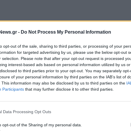
News.gr -
Do Not Process My Personal Information
to opt-out of the sale, sharing to third parties, or processing of your per
formation for targeted advertising by us, please use the below opt-out s
r selection. Please note that after your opt-out request is processed y
eing interest-based ads based on personal information utilized by us or
σιλείου
και
Ιρλανδίας
ως Destination Partner της
disclosed to third parties prior to your opt-out. You may separately opt-
losure of your personal information by third parties on the IAB’s list of
ματικού περιοδικού TTG - Sustainable Travel
. This information may also be disclosed by us to third parties on the
IA
able-travel-heroes, σε συνεργασία με τον Tour
Participants
that may further disclose it to other third parties.
ριξη της Περιφέρειας Κρήτης.
 ως βιώσιμου προορισμού τεσσάρων εποχών, με
l Data Processing Opt Outs
(shoulder season). Την ομάδα των τουριστικών
o opt-out of the Sharing of my personal data.
ors, Travel Village Group, Not JustTravel & Escape