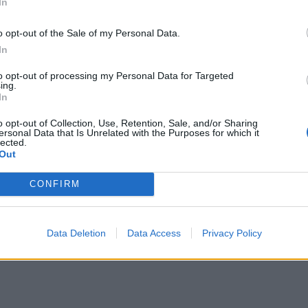
In
, δημοσιογράφος του επαγγελματικού περιοδικού TTG
μοσίευση εκτενούς αρθρογραφίας για την Κρήτη και
o opt-out of the Sale of my Personal Data.
 18.000 συνδρομητές. Την επίσκεψη συντόνισε και
In
αφείου ΕΟΤ Ην. Βασιλείου και Ιρλανδίας Άντζελα
to opt-out of processing my Personal Data for Targeted
ing.
In
θησαν πρόγραμμα επιμόρφωσης στη βιωσιμότητα,
o opt-out of Collection, Use, Retention, Sale, and/or Sharing
ersonal Data that Is Unrelated with the Purposes for which it
r", ενισχύοντας έτσι τον ρόλο τους ως πρεσβευτές
lected.
Out
αξιδιωτικών πρακτικών. Φιλοξενήθηκαν στο
ssos, ενώ το πρόγραμμα περιελάβανε σειρά
CONFIRM
ρχές της βιωσιμότητας, της πολιτιστικής
ς, όπως:
Data Deletion
Data Access
Privacy Policy