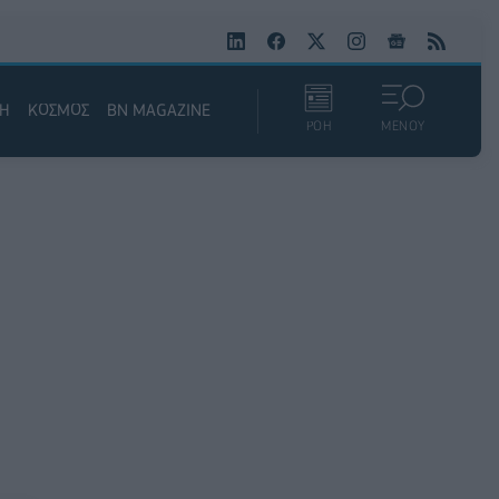
ΚΗ
ΚΟΣΜΟΣ
BN MAGAZINE
ΡΟΗ
ΜΕΝΟΥ