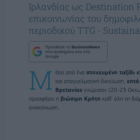
Ιρλανδίας ως Destination 
επικοινωνίας του δημοφι
περιοδικού TTG - Sustaina
Πρόσθεσε το
BusinessNews
στα αγαπημένα σου στη
Google
Μ
έσα από ένα
στοχευμένο ταξίδι 
και επαγγελματική δικτύωση,
επτά
Βρετανίας
γνώρισαν (20-23 Oκτωβ
προσφέρει η
βιώσιμη Κρήτη
καθ' όλη τη διά
ανακοίνωση.