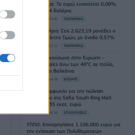
Συνάλλαγμα: Το ευρώ ενισχύεται 0,08%,
στα 1,1534 δολάρια
07/08/2026 - 15:45
ΟΙΚΟΝΟΜΙΑ
Χρηματιστήριο: Στις 2.623,19 μονάδες ο
Γενικός Δείκτης Τιμών, με άνοδο 0,57%
07/08/2026 - 15:21
ΟΙΚΟΝΟΜΙΑ
Νέο κύμα καύσωνα στην Ευρώπη –
Θερμοκρασίες άνω των 40°C σε Ιταλία,
Ισπανία και Βαλκάνια
07/08/2026 - 14:58
ΚΟΣΜΟΣ
Fourlis: Συμφωνία για την πώληση
συμμετοχής στο Sofia South Ring Mall
έναντι 49,35 εκατ. ευρώ
07/08/2026 - 14:39
ΕΠΙΧΕΙΡΗΣΕΙΣ
ΥΠΠΟ: Επιχορηγήσεις 1.106.000 ευρώ για
την ενίσχυση των Πολυθεματικών