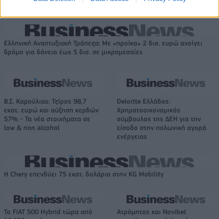
ευθύνη»
Ελληνική Αναπτυξιακή Τράπεζα: Με «προίκα» 2 δισ. ευρώ ανοίγει
δρόμο για δάνεια έως 5 δισ. σε μικρομεσαίες
Β.Σ. Καρούλιας: Τζίρος 98,7
Deloitte Ελλάδος:
εκατ. ευρώ και αύξηση κερδών
Χρηματοοικονομικός
57% - Τα νέα στοιχήματα σε
σύμβουλος της ΔΕΗ για την
low & non alcohol
είσοδο στην πολωνική αγορά
ενέργειας
Η Chery επενδύει 75 εκατ. δολάρια στην KG Mobility
Το FIAT 500 Hybrid τώρα από
Ατρόμητος και Novibet