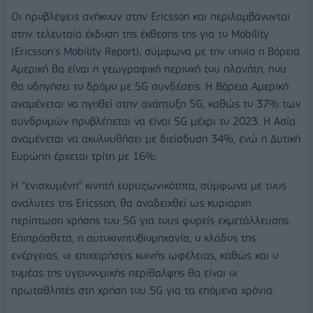
Οι προβλέψεις ανήκουν στην Ericsson και περιλαμβάνονται
στην τελευταία έκδοση της έκθεσης της για το Mobility
(Ericsson's Mobility Report), σύμφωνα με την οποία η Βόρεια
Αμερική θα είναι η γεωγραφική περιοχή του πλανήτη, που
θα οδηγήσει το δρόμο με 5G συνδέσεις. Η Βόρεια Αμερική
αναμένεται να ηγηθεί στην ανάπτυξη 5G, καθώς το 37% των
συνδρομών προβλέπεται να είναι 5G μέχρι το 2023. Η Ασία
αναμένεται να ακολουθήσει με διείσδυση 34%, ενώ η Δυτική
Ευρώπη έρχεται τρίτη με 16%.
Η “ενισχυμένη” κινητή ευρυζωνικότητα, σύμφωνα με τους
αναλυτές της Ericsson, θα αναδειχθεί ως κυρίαρχη
περίπτωση χρήσης του 5G για τους φορείς εκμετάλλευσης.
Επιπρόσθετα, η αυτοκινητοβιομηχανία, ο κλάδος της
ενέργειας, οι επιχειρήσεις κοινής ωφέλειας, καθώς και ο
τομέας της υγειονομικής περίθαλψης θα είναι οι
πρωταθλητές στη χρήση του 5G για τα επόμενα χρόνια.