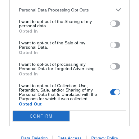
του Γρηγόρη Δημητριάδη - Ο
Χρηματιστήριο Αθηνών:
Γιάννης Αλαφούζος επιστρέφει
Εβδομαδιαία άνοδος 1,76%,
Personal Data Processing Opt Outs
στη θέση του CEO
κέρδη 23,31% από τις αρχές
του έτους
I want to opt-out of the Sharing of my
personal data.
Opted In
Media: Με ενίσχυση 8 εκατ. ευρώ σε 451 επιχειρήσεις ξεκίνησε το
I want to opt-out of the Sale of my
Personal Data.
πρόγραμμα στήριξης- Κάλυψη εισφορών ΕΔΟΕΑΠ
Opted In
I want to opt-out of processing my
Personal Data for Targeted Advertising.
Η Toyota φέρνει νέα γενιά
Σε κινεζική… πολιορκία η
Opted In
μπαταριών για τα υβριδικά της
ευρωπαϊκή
αυτοκινητοβιομηχανία
I want to opt-out of Collection, Use,
Retention, Sale, and/or Sharing of my
Personal Data that Is Unrelated with the
Purposes for which it was collected.
Opted Out
Νέο Audi A2 e-tron με στόχο την κορυφή της αποδοτικότητας
CONFIRM
Μισιακός: «Ο προπονητής είναι
Ο Γιάννης Αγραβάνης στον Βίκο
υπεύθυνος και αναλαμβάνω την
Ιωαννίνων
Data Deletion
Data Access
Privacy Policy