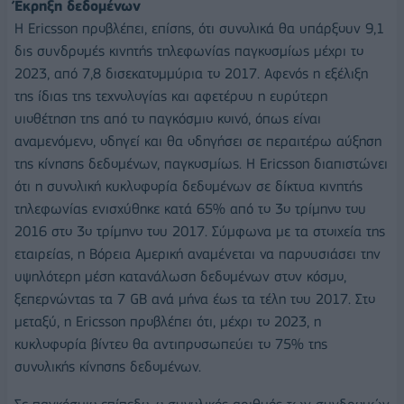
Έκρηξη δεδομένων
Η Εricsson προβλέπει, επίσης, ότι συνολικά θα υπάρξουν 9,1
δις συνδρομές κινητής τηλεφωνίας παγκοσμίως μέχρι το
2023, από 7,8 δισεκατομμύρια το 2017. Αφενός η εξέλιξη
της ίδιας της τεχνολογίας και αφετέρου η ευρύτερη
υιοθέτηση της από το παγκόσμιο κοινό, όπως είναι
αναμενόμενο, οδηγεί και θα οδηγήσει σε περαιτέρω αύξηση
της κίνησης δεδομένων, παγκοσμίως. Η Ericsson διαπιστώνει
ότι η συνολική κυκλοφορία δεδομένων σε δίκτυα κινητής
τηλεφωνίας ενισχύθηκε κατά 65% από το 3ο τρίμηνο του
2016 στο 3ο τρίμηνο του 2017. Σύμφωνα με τα στοιχεία της
εταιρείας, η Βόρεια Αμερική αναμένεται να παρουσιάσει την
υψηλότερη μέση κατανάλωση δεδομένων στον κόσμο,
ξεπερνώντας τα 7 GB ανά μήνα έως τα τέλη του 2017. Στο
μεταξύ, η Ericsson προβλέπει ότι, μέχρι το 2023, η
κυκλοφορία βίντεο θα αντιπροσωπεύει το 75% της
συνολικής κίνησης δεδομένων.