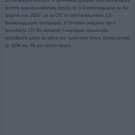
Σε παγκόσμιο επίπεδο, ο συνολικός αριθμός των συνδρομών
κινητής ευρυζωνικότητας άγγιξε τα 5 δισεκατομμύρια το 3ο
τρίμηνο του 2017, με το LTE να αντιπροσωπεύει 2,5
δισεκατομμύρια συνδρομές. Η Ericsson αναμένει ότι η
τεχνολογία LTE θα καταστεί η κυρίαρχη τεχνολογία
πρόσβασης μέχρι το τέλος του τρέχοντος έτους, ξεπερνώντας
τα GSM και 3G για πρώτη φορά.