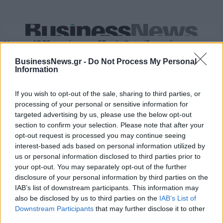
Live στις 19:30, ο αγώνας της Εθνικής Κορασίδων απέναντι στη
Δανία
BusinessNews.gr -
Do Not Process My Personal
Information
Μασλαρινός: «Ήταν δύσκολο
If you wish to opt-out of the sale, sharing to third parties, or
μετά τον αποκλεισμό, αλλά
Όμιλος ΔΕΗ: Νέα συμφωνία για
processing of your personal or sensitive information for
βγάλαμε αντίδραση»
χαρτοφυλάκιο έργων ΑΠΕ άνω
targeted advertising by us, please use the below opt-out
των 2 GW σε Πολωνία και
section to confirm your selection. Please note that after your
Ουγγαρία
opt-out request is processed you may continue seeing
interest-based ads based on personal information utilized by
us or personal information disclosed to third parties prior to
your opt-out. You may separately opt-out of the further
Fourlis: Συμφωνία για την πώληση συμμετοχής στο Sofia South Ring
Mall έναντι 49,35 εκατ. ευρώ
disclosure of your personal information by third parties on the
IAB’s list of downstream participants. This information may
also be disclosed by us to third parties on the
IAB’s List of
Downstream Participants
that may further disclose it to other
ΣΚΑΪ: Ολοκληρώθηκε η θητεία
third parties.