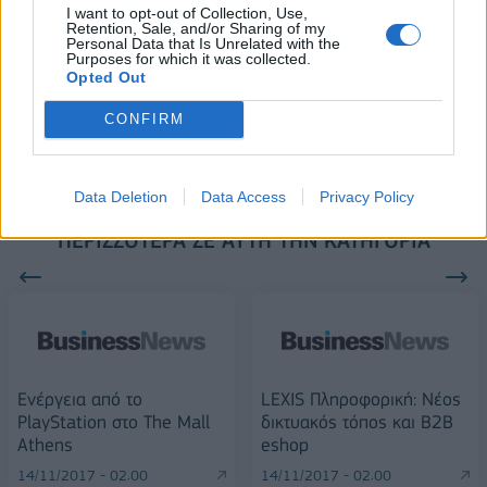
FTSE4Good
I want to opt-out of Collection, Use,
Retention, Sale, and/or Sharing of my
Personal Data that Is Unrelated with the
Purposes for which it was collected.
Opted Out
Alpha Bank: Για πρώτη φορά το Αρχαίο Θέατρο Επιδαύρου άνοιξε τις
πύλες του σε όλους
CONFIRM
Data Deletion
Data Access
Privacy Policy
ΠΕΡΙΣΣΌΤΕΡΑ ΣΕ ΑΥΤΉ ΤΗΝ ΚΑΤΗΓΟΡΊΑ
Ενέργεια από το
LEXIS Πληροφορική: Νέος
PlayStation στο The Mall
δικτυακός τόπος και B2B
Athens
eshop
14/11/2017 - 02:00
14/11/2017 - 02:00