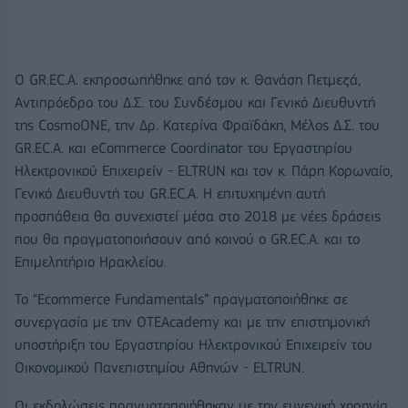
Ο GR.EC.A. εκπροσωπήθηκε από τον κ. Θανάση Πετμεζά,
Αντιπρόεδρο του Δ.Σ. του Συνδέσμου και Γενικό Διευθυντή
της CosmoONE, την Δρ. Κατερίνα Φραϊδάκη, Μέλος Δ.Σ. του
GR.EC.A. και eCommerce Coordinator του Εργαστηρίου
Ηλεκτρονικού Επιχειρείν - ELTRUN και τον κ. Πάρη Κορωναίο,
Γενικό Διευθυντή του GR.EC.A. Η επιτυχημένη αυτή
προσπάθεια θα συνεχιστεί μέσα στο 2018 με νέες δράσεις
που θα πραγματοποιήσουν από κοινού ο GR.EC.A. και το
Επιμελητήριο Ηρακλείου.
Το “Ecommerce Fundamentals” πραγματοποιήθηκε σε
συνεργασία με την OTEAcademy και με την επιστημονική
υποστήριξη του Εργαστηρίου Ηλεκτρονικού Επιχειρείν του
Οικονομικού Πανεπιστημίου Αθηνών - ELTRUN.
Οι εκδηλώσεις πραγματοποιήθηκαν με την ευγενική χορηγία