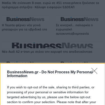
Media: Με ενίσχυση 8 εκατ. ευρώ σε 451 επιχειρήσεις ξεκίνησε το
πρόγραμμα στήριξης- Κάλυψη εισφορών ΕΔΟΕΑΠ
Η Toyota φέρνει νέα γενιά
Σε κινεζική… πολιορκία η
μπαταριών για τα υβριδικά της
ευρωπαϊκή
αυτοκινητοβιομηχανία
Νέο Audi A2 e-tron με στόχο την κορυφή της αποδοτικότητας
Εθνική Νεανίδων: Απέναντι
Η Κέλσι Μίτσελ έγραψε ιστορία
BusinessNews.gr -
Do Not Process My Personal
στην Ισλανδία για την 5η θέση
στη νίκη της Ιντιάνα επί του
Information
στο Ευρωμπάσκετ (live stream)
Σικάγο (vids)
If you wish to opt-out of the sale, sharing to third parties, or
processing of your personal or sensitive information for
Ελληνική Αναπτυξιακή Τράπεζα: Με «προίκα» 2 δισ. ευρώ ανοίγει
targeted advertising by us, please use the below opt-out
δρόμο για δάνεια έως 5 δισ. σε μικρομεσαίες
section to confirm your selection. Please note that after your