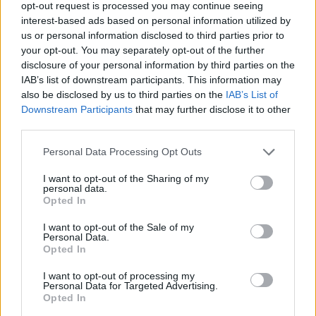
opt-out request is processed you may continue seeing
interest-based ads based on personal information utilized by
us or personal information disclosed to third parties prior to
your opt-out. You may separately opt-out of the further
Β.Σ. Καρούλιας: Τζίρος 98,7
Deloitte Ελλάδος:
disclosure of your personal information by third parties on the
εκατ. ευρώ και αύξηση κερδών
Χρηματοοικονομικός
IAB’s list of downstream participants. This information may
57% - Τα νέα στοιχήματα σε
σύμβουλος της ΔΕΗ για την
also be disclosed by us to third parties on the
IAB’s List of
low & non alcohol
είσοδο στην πολωνική αγορά
ενέργειας
Downstream Participants
that may further disclose it to other
third parties.
Personal Data Processing Opt Outs
Η Chery επενδύει 75 εκατ. δολάρια στην KG Mobility
I want to opt-out of the Sharing of my
personal data.
Opted In
Το FIAT 500 Hybrid τώρα από
Ατρόμητος και Novibet
I want to opt-out of the Sale of my
18.990 ευρώ
συνεχίζουν μαζί: Ανανέωση της
Personal Data.
συνεργασίας τους μέχρι το
Opted In
2028
I want to opt-out of processing my
Personal Data for Targeted Advertising.
Opted In
18η συνεχόμενη χρονιά για τον ΟΤΕ στη διεθνή σειρά δεικτών