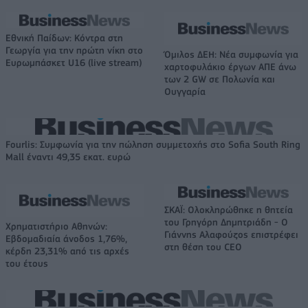
Εθνική Παίδων: Κόντρα στη
Γεωργία για την πρώτη νίκη στο
Όμιλος ΔΕΗ: Νέα συμφωνία για
Ευρωμπάσκετ U16 (live stream)
χαρτοφυλάκιο έργων ΑΠΕ άνω
των 2 GW σε Πολωνία και
Ουγγαρία
Fourlis: Συμφωνία για την πώληση συμμετοχής στο Sofia South Ring
Mall έναντι 49,35 εκατ. ευρώ
ΣΚΑΪ: Ολοκληρώθηκε η θητεία
του Γρηγόρη Δημητριάδη - Ο
Χρηματιστήριο Αθηνών:
Γιάννης Αλαφούζος επιστρέφει
Εβδομαδιαία άνοδος 1,76%,
στη θέση του CEO
κέρδη 23,31% από τις αρχές
του έτους