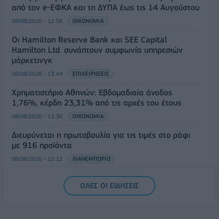
από τον e-ΕΦΚΑ και τη ΔΥΠΑ έως τις 14 Αυγούστου
08/08/2026 - 12:58
ΟΙΚΟΝΟΜΙΑ
Οι Hamilton Reserve Bank και SEE Capital
Hamilton Ltd. συνάπτουν συμφωνία υπηρεσιών
μάρκετινγκ
08/08/2026 - 13:44
ΕΠΙΧΕΙΡΗΣΕΙΣ
Χρηματιστήριο Αθηνών: Εβδομαδιαία άνοδος
1,76%, κέρδη 23,31% από τις αρχές του έτους
08/08/2026 - 12:36
ΟΙΚΟΝΟΜΙΑ
Διευρύνεται η πρωτοβουλία για τις τιμές στο ράφι
με 916 προϊόντα
08/08/2026 - 12:12
ΛΙΑΝΕΜΠΟΡΙΟ
Health Monitoring: Η εθνική υποδομή για την
ΟΛΕΣ ΟΙ ΕΙΔΗΣΕΙΣ
αξιοποίηση των δεδομένων υγείας προς όφελος
των πολιτών
08/08/2026 - 11:48
ΥΓΕΙΑ