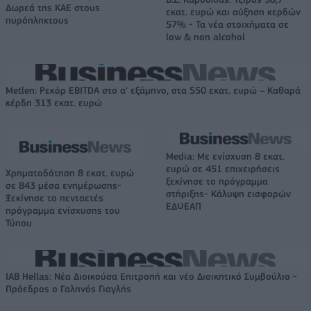
Δωρεά της ΚΑΕ στους
εκατ. ευρώ και αύξηση κερδών
πυρόπληκτους
57% - Τα νέα στοιχήματα σε
low & non alcohol
Metlen: Ρεκόρ EBITDA στο α' εξάμηνο, στα 550 εκατ. ευρώ – Καθαρά
κέρδη 313 εκατ. ευρώ
Media: Με ενίσχυση 8 εκατ.
ευρώ σε 451 επιχειρήσεις
Χρηματοδότηση 8 εκατ. ευρώ
ξεκίνησε το πρόγραμμα
σε 843 μέσα ενημέρωσης-
στήριξης- Κάλυψη εισφορών
Ξεκίνησε το πενταετές
ΕΔΟΕΑΠ
πρόγραμμα ενίσχυσης του
Τύπου
IAB Hellas: Νέα Διοικούσα Επιτροπή και νέο Διοικητικό Συμβούλιο -
Πρόεδρος ο Γαληνός Γιαγλής