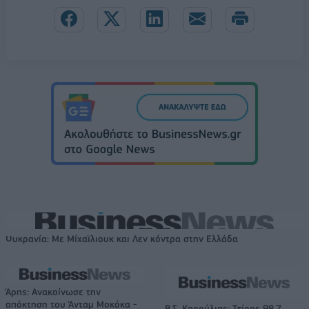
Ουκρανία: Με Μίχαϊλιουκ και Λεν κόντρα στην Ελλάδα
Άρης: Ανακοίνωσε την
απόκτηση του Άνταμ Μοκόκα -
Β.Σ. Καρούλιας: Τζίρος 98,7