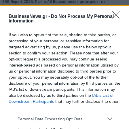
ESG Report 2025: Πώς η ΑΒ Βασιλόπουλος μετατρέπει τη
βιωσιμότητα σε καθημερινή πράξη
BusinessNews.gr -
Do Not Process My Personal
Information
If you wish to opt-out of the sale, sharing to third parties, or
ΠΕΡΙΣΣΌΤΕΡΑ ΣΕ ΑΥΤΉ ΤΗΝ ΚΑΤΗΓΟΡΊΑ
processing of your personal or sensitive information for
targeted advertising by us, please use the below opt-out
section to confirm your selection. Please note that after your
opt-out request is processed you may continue seeing
interest-based ads based on personal information utilized by
us or personal information disclosed to third parties prior to
your opt-out. You may separately opt-out of the further
Στρατηγική συνεργασία
disclosure of your personal information by third parties on the
GLOBO και Mellon
IAB’s list of downstream participants. This information may
Technologies
also be disclosed by us to third parties on the
IAB’s List of
NIKE+ CHALLENGES: ένα
Downstream Participants
that may further disclose it to other
update προκαλεί τους
22/07/2013 - 03:00
third parties.
δρομείς να συναγωνιστούν
μέχρι τον τερματισμό
Personal Data Processing Opt Outs
26/07/2013 - 03:00