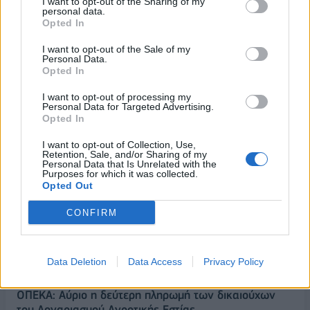
I want to opt-out of the Sharing of my
personal data.
Opted In
I want to opt-out of the Sale of my
Personal Data.
Opted In
I want to opt-out of processing my
Personal Data for Targeted Advertising.
Opted In
I want to opt-out of Collection, Use,
Retention, Sale, and/or Sharing of my
Personal Data that Is Unrelated with the
Purposes for which it was collected.
ΡΟΗ ΕΙΔΗΣΕΩΝ
Opted Out
CONFIRM
Χρηματιστήριο: Πτώση κατά 0,59%, στα 320,42
εκατ. ευρώ ο τζίρος
Data Deletion
Data Access
Privacy Policy
06/08/2026 - 18:10
ΟΙΚΟΝΟΜΙΑ
ΟΠΕΚΑ: Αύριο η δεύτερη πληρωμή των δικαιούχων
του Λογαριασμού Αγροτικής Εστίας