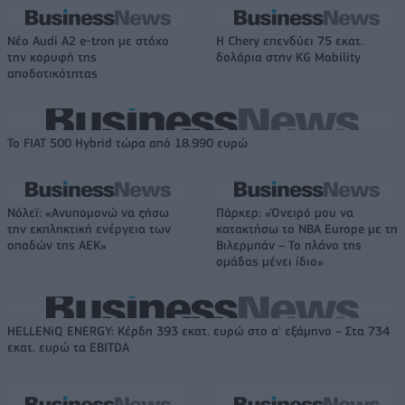
Νέο Audi A2 e-tron με στόχο
Η Chery επενδύει 75 εκατ.
την κορυφή της
δολάρια στην KG Mobility
αποδοτικότητας
Το FIAT 500 Hybrid τώρα από 18.990 ευρώ
Νόλεϊ: «Ανυπομονώ να ζήσω
Πάρκερ: «Όνειρό μου να
την εκπληκτική ενέργεια των
κατακτήσω το ΝΒΑ Europe με τη
οπαδών της ΑΕΚ»
Βιλερμπάν – Το πλάνο της
ομάδας μένει ίδιο»
HELLENiQ ENERGY: Κέρδη 393 εκατ. ευρώ στο α' εξάμηνο – Στα 734
εκατ. ευρώ τα EBITDA