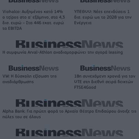
Viohalco: Αυξημένος κατά 14%
ΥΠΕΘΟΟ: Νέες επενδύσεις 1
ο τζίρος στο α' εξάμηνο, στα 4,3
δισ. ευρώ ως το 2028 για την
δισ. ευρώ – Στα 446 εκατ. ευρώ
Ενέργεια
τα EBITDA
Η συμφωνία Arval-Athlon αναδιαμορφώνει την αγορά leasing
VW: Η δύσκολη εξίσωση της
18η συνεχόμενη χρονιά για τον
αναδιάρθρωσης
ΟΤΕ στη διεθνή σειρά δεικτών
FTSE4Good
Alpha Bank: Για πρώτη φορά το Αρχαίο Θέατρο Επιδαύρου άνοιξε τις
πύλες του σε όλους