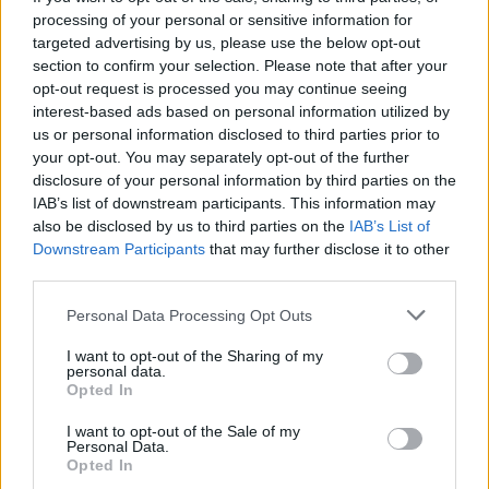
processing of your personal or sensitive information for
targeted advertising by us, please use the below opt-out
Σασλόγλου: «Ξεχνάμε ό,τι έγινε
Εθνική Κορασίδων: Νίκησε με
και προχωράμε»
74-65 τη Δανία και παίζει
section to confirm your selection. Please note that after your
ημιτελικό με τη Νορβηγία
opt-out request is processed you may continue seeing
interest-based ads based on personal information utilized by
us or personal information disclosed to third parties prior to
your opt-out. You may separately opt-out of the further
Ελληνική Αναπτυξιακή Τράπεζα: Με «προίκα» 2 δισ. ευρώ ανοίγει
disclosure of your personal information by third parties on the
δρόμο για δάνεια έως 5 δισ. σε μικρομεσαίες
IAB’s list of downstream participants. This information may
also be disclosed by us to third parties on the
IAB’s List of
Downstream Participants
that may further disclose it to other
third parties.
Β.Σ. Καρούλιας: Τζίρος 98,7
Deloitte Ελλάδος:
Personal Data Processing Opt Outs
εκατ. ευρώ και αύξηση κερδών
Χρηματοοικονομικός
57% - Τα νέα στοιχήματα σε
σύμβουλος της ΔΕΗ για την
I want to opt-out of the Sharing of my
low & non alcohol
είσοδο στην πολωνική αγορά
personal data.
ενέργειας
Opted In
I want to opt-out of the Sale of my
Personal Data.
Η Chery επενδύει 75 εκατ. δολάρια στην KG Mobility
Opted In