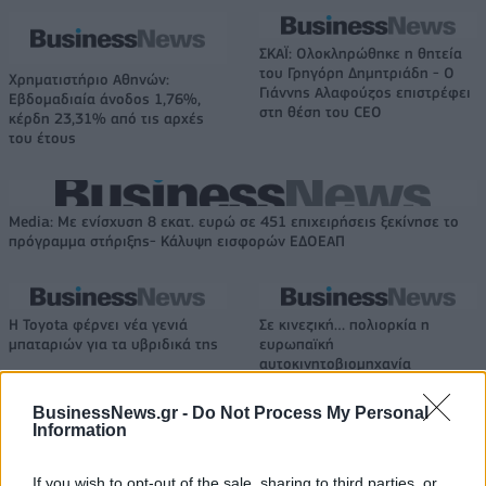
ΣΚΑΪ: Ολοκληρώθηκε η θητεία
του Γρηγόρη Δημητριάδη - Ο
Χρηματιστήριο Αθηνών:
Γιάννης Αλαφούζος επιστρέφει
Εβδομαδιαία άνοδος 1,76%,
στη θέση του CEO
κέρδη 23,31% από τις αρχές
του έτους
Media: Με ενίσχυση 8 εκατ. ευρώ σε 451 επιχειρήσεις ξεκίνησε το
πρόγραμμα στήριξης- Κάλυψη εισφορών ΕΔΟΕΑΠ
Η Toyota φέρνει νέα γενιά
Σε κινεζική… πολιορκία η
μπαταριών για τα υβριδικά της
ευρωπαϊκή
αυτοκινητοβιομηχανία
BusinessNews.gr -
Do Not Process My Personal
Information
Νέο Audi A2 e-tron με στόχο την κορυφή της αποδοτικότητας
If you wish to opt-out of the sale, sharing to third parties, or