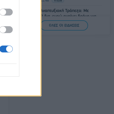
08/08/2026 - 11:48
ΥΓΕΙΑ
Ελληνική Αναπτυξιακή Τράπεζα: Με
«προίκα» 2 δισ. ευρώ ανοίγει δρόμο για
δάνεια έως 5 δισ. σε μικρομεσαίες
ΟΛΕΣ ΟΙ ΕΙΔΗΣΕΙΣ
08/08/2026 - 11:22
ΤΡΑΠΕΖΕΣ
5G παντού, 6G στον ορίζοντα: Πού
βρίσκεται η Ελλάδα στη μεγάλη
τεχνολογική μετάβαση
08/08/2026 - 10:54
ΤΕΧΝΟΛΟΓΙΑ