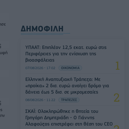
ησε
ΔΗΜΟΦΙΛΗ
ΥΠΑΑΤ: Επιπλέον 12,5 εκατ. ευρώ στις
ρυφή
Περιφέρειες για την ενίσχυση της
βιοασφάλειας
07/08/2026 - 17:02
ΟΙΚΟΝΟΜΙΑ
Ελληνική Αναπτυξιακή Τράπεζα: Με
«προίκα» 2 δισ. ευρώ ανοίγει δρόμο για
δάνεια έως 5 δισ. σε μικρομεσαίες
08/08/2026 - 11:22
ΤΡΑΠΕΖΕΣ
ός
ΣΚΑΪ: Ολοκληρώθηκε η θητεία του
την
Γρηγόρη Δημητριάδη - Ο Γιάννης
Αλαφούζος επιστρέφει στη θέση του CEO