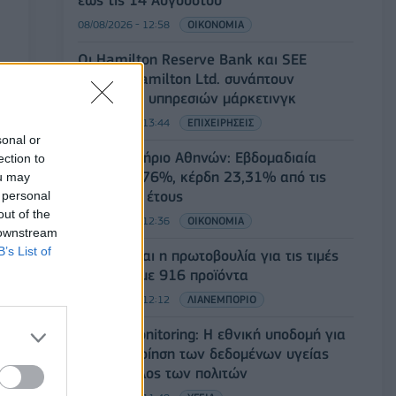
έως τις 14 Αυγούστου
08/08/2026 - 12:58
ΟΙΚΟΝΟΜΙΑ
Οι Hamilton Reserve Bank και SEE
Capital Hamilton Ltd. συνάπτουν
συμφωνία υπηρεσιών μάρκετινγκ
08/08/2026 - 13:44
ΕΠΙΧΕΙΡΗΣΕΙΣ
sonal or
Χρηματιστήριο Αθηνών: Εβδομαδιαία
ection to
άνοδος 1,76%, κέρδη 23,31% από τις
ou may
αρχές του έτους
 personal
out of the
08/08/2026 - 12:36
ΟΙΚΟΝΟΜΙΑ
 downstream
B’s List of
Διευρύνεται η πρωτοβουλία για τις τιμές
στο ράφι με 916 προϊόντα
08/08/2026 - 12:12
ΛΙΑΝΕΜΠΟΡΙΟ
Health Monitoring: Η εθνική υποδομή για
την αξιοποίηση των δεδομένων υγείας
προς όφελος των πολιτών