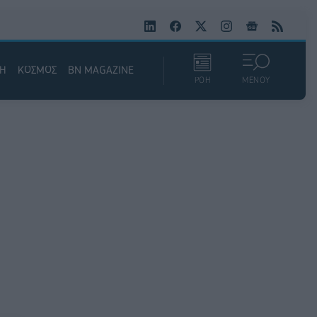
ΚΗ
ΚΟΣΜΟΣ
BN MAGAZINE
ΡΟΗ
ΜΕΝΟΥ