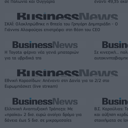
σε Πολωνία και Ουγγαρία
έναντι 49,35 εκα
ΣΚΑΪ: Ολοκληρώθηκε η θητεία του Γρηγόρη Δημητριάδη - Ο
Γιάννης Αλαφούζος επιστρέφει στη θέση του CEO
Η Toyota φέρνει νέα γενιά μπαταριών
Σε κινεζική… πολ
για τα υβριδικά της
αυτοκινητοβιομη
Εθνική Κορασίδων: Απέναντι στη Δανία για το 2/2 στο
Ευρωμπάσκετ (live stream)
Ελληνική Αναπτυξιακή Τράπεζα: Με
Β.Σ. Καρούλιας: Τ
«προίκα» 2 δισ. ευρώ ανοίγει δρόμο για
και αύξηση κερδ
δάνεια έως 5 δισ. σε μικρομεσαίες
στοιχήματα σε lo