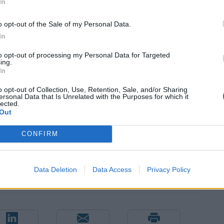
In
λή και εύκολη πρόσβαση, αλλά και τη δυνατότητα
ύθησης και διαχείρισης μέσω smartphone, tablet
o opt-out of the Sale of my Personal Data.
ω της δωρεάν εφαρμογής mydlink ή μέσω της
In
εν επιβαρύνονται με συνδρομές και ειδικό software.
to opt-out of processing my Personal Data for Targeted
ing.
εται microSD κάρτα 16GB που προσφέρει στους
In
υθείας στην κάμερα. Μπορεί να ρυθμιστεί για
o opt-out of Collection, Use, Retention, Sale, and/or Sharing
ersonal Data that Is Unrelated with the Purposes for which it
μματος ή για συνεχή καταγραφή.
lected.
Out
CONFIRM
Data Deletion
Data Access
Privacy Policy