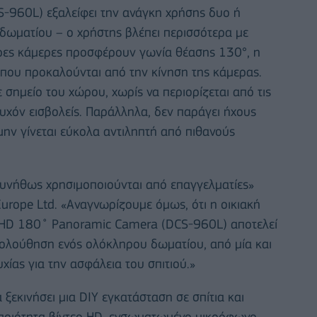
-960L) εξαλείφει την ανάγκη χρήσης δυο ή
δωματίου – ο χρήστης βλέπει περισσότερα με
ερες κάμερες προσφέρουν γωνία θέασης 130°, η
 που προκαλούνται από την κίνηση της κάμερας.
σημείο του χώρου, χωρίς να περιορίζεται από τις
τυχόν εισβολείς. Παράλληλα, δεν παράγει ήχους
μην γίνεται εύκολα αντιληπτή από πιθανούς
συνήθως χρησιμοποιούνται από επαγγελματίες»
urope Ltd. «Αναγνωρίζουμε όμως, ότι η οικιακή
ye HD 180˚ Panoramic Camera (DCS-960L) αποτελεί
ακολούθηση ενός ολόκληρου δωματίου, από μία και
ίας για την ασφάλεια του σπιτιού.»
 ξεκινήσει μια DIY εγκατάσταση σε σπίτια και
ποιότητα βίντεο HD, ενσωματωμένο μικρόφωνο,