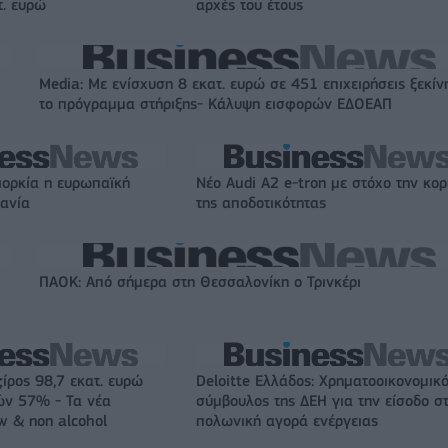
τ. ευρώ
αρχές του έτους
Media: Με ενίσχυση 8 εκατ. ευρώ σε 451 επιχειρήσεις ξεκίν
το πρόγραμμα στήριξης- Κάλυψη εισφορών ΕΔΟΕΑΠ
ιορκία η ευρωπαϊκή
Νέο Audi A2 e-tron με στόχο την κο
χανία
της αποδοτικότητας
ΠΑΟΚ: Από σήμερα στη Θεσσαλονίκη ο Τρινκέρι
ζίρος 98,7 εκατ. ευρώ
Deloitte Ελλάδος: Χρηματοοικονομικ
ών 57% - Τα νέα
σύμβουλος της ΔΕΗ για την είσοδο σ
w & non alcohol
πολωνική αγορά ενέργειας