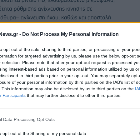
ότητα ρύθμισης ανίχνευσης κίνησης σε
ράθυρα– ανίχνευση ήχου, καθώς και αποστολή
News.gr -
Do Not Process My Personal Information
to opt-out of the sale, sharing to third parties, or processing of your per
formation for targeted advertising by us, please use the below opt-out s
r selection. Please note that after your opt-out request is processed y
eing interest-based ads based on personal information utilized by us or
disclosed to third parties prior to your opt-out. You may separately opt-
losure of your personal information by third parties on the IAB’s list of
. This information may also be disclosed by us to third parties on the
IA
Participants
that may further disclose it to other third parties.
l Data Processing Opt Outs
o opt-out of the Sharing of my personal data.
αι να προστεθεί σε ένα μεγάλο εύρος mydlink