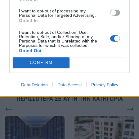
2028
I want to opt-out of processing my
Personal Data for Targeted Advertising.
Opted In
18η συνεχόμενη χρονιά για τον ΟΤΕ στη διεθνή σειρά δεικτών
I want to opt-out of Collection, Use,
FTSE4Good
Retention, Sale, and/or Sharing of my
Personal Data that Is Unrelated with the
Purposes for which it was collected.
Opted Out
Alpha Bank: Για πρώτη φορά το Αρχαίο Θέατρο Επιδαύρου άνοιξε τις
πύλες του σε όλους
CONFIRM
Data Deletion
Data Access
Privacy Policy
ΠΕΡΙΣΣΌΤΕΡΑ ΣΕ ΑΥΤΉ ΤΗΝ ΚΑΤΗΓΟΡΊΑ