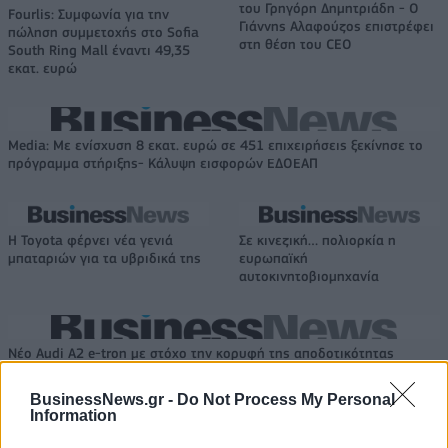
του Γρηγόρη Δημητριάδη - Ο
Fourlis: Συμφωνία για την
Γιάννης Αλαφούζος επιστρέφει
πώληση συμμετοχής στο Sofia
στη θέση του CEO
South Ring Mall έναντι 49,35
εκατ. ευρώ
Media: Με ενίσχυση 8 εκατ. ευρώ σε 451 επιχειρήσεις ξεκίνησε το
πρόγραμμα στήριξης- Κάλυψη εισφορών ΕΔΟΕΑΠ
Η Toyota φέρνει νέα γενιά
Σε κινεζική… πολιορκία η
μπαταριών για τα υβριδικά της
ευρωπαϊκή
αυτοκινητοβιομηχανία
Νέο Audi A2 e-tron με στόχο την κορυφή της αποδοτικότητας
BusinessNews.gr -
Do Not Process My Personal
Information
Άρης: Το πρόγραμμα
ΠΑΟΚ: Έφτασε στη Θεσσαλονίκη
προετοιμασίας και τα φιλικά
ο ΡαϊΚουάν Γκρέι (vid & pics)