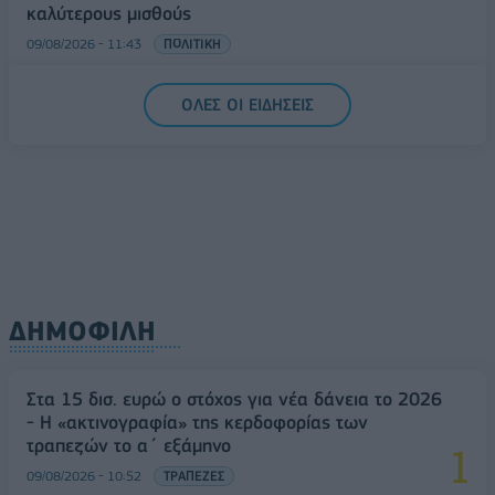
καλύτερους μισθούς
09/08/2026 - 11:43
ΠΟΛΙΤΙΚΗ
Υπ. Μεταφορών: Οριστική λύση στο ζήτημα των
ΟΛΕΣ ΟΙ ΕΙΔΗΣΕΙΣ
πινακίδων κυκλοφορίας - Τέλος στις χρονοβόρες
διαδικασίες
09/08/2026 - 11:18
ΕΛΛΑΔΑ
ΔΗΜΟΦΙΛΗ
Στα 15 δισ. ευρώ ο στόχος για νέα δάνεια το 2026
- Η «ακτινογραφία» της κερδοφορίας των
τραπεζών το α΄ εξάμηνο
09/08/2026 - 10:52
ΤΡΑΠΕΖΕΣ