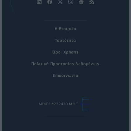
Η Εταιρεία
Ταυτότητα
Όροι Χρήσης
Πολιτική Προστασίας Δεδομένων
Επικοινωνία
ΜΕΛΟΣ #232470 Μ.Η.Τ.