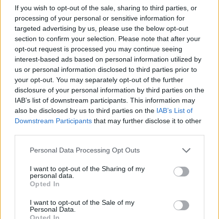
If you wish to opt-out of the sale, sharing to third parties, or
processing of your personal or sensitive information for
targeted advertising by us, please use the below opt-out
Χρηματιστήριο Αθηνών: Εβδομαδιαία άνοδος 1,76%, κέρδη 23,31%
section to confirm your selection. Please note that after your
από τις αρχές του έτους
opt-out request is processed you may continue seeing
interest-based ads based on personal information utilized by
us or personal information disclosed to third parties prior to
your opt-out. You may separately opt-out of the further
disclosure of your personal information by third parties on the
Ελληνική Αναπτυξιακή Τράπεζα:
Υπ. Μεταφορών: Οριστική λύση
IAB’s list of downstream participants. This information may
Με «προίκα» 2 δισ. ευρώ
στο ζήτημα των πινακίδων
also be disclosed by us to third parties on the
IAB’s List of
ανοίγει δρόμο για δάνεια έως 5
κυκλοφορίας - Τέλος στις
Downstream Participants
that may further disclose it to other
δισ. σε μικρομεσαίες
χρονοβόρες διαδικασίες
third parties.
Personal Data Processing Opt Outs
Η Chery επενδύει 75 εκατ. δολάρια στην KG Mobility
I want to opt-out of the Sharing of my
personal data.
Opted In
Το FIAT 500 Hybrid τώρα από
Ατρόμητος και Novibet
I want to opt-out of the Sale of my
18.990 ευρώ
συνεχίζουν μαζί: Ανανέωση της
Personal Data.
συνεργασίας τους μέχρι το
Opted In