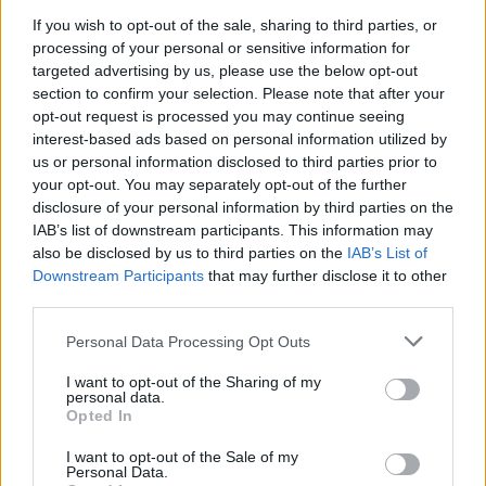
If you wish to opt-out of the sale, sharing to third parties, or
processing of your personal or sensitive information for
Ουκρανία: Με Μίχαϊλιουκ και
Πάρκερ: «Όνειρό μου να
targeted advertising by us, please use the below opt-out
Λεν κόντρα στην Ελλάδα
κατακτήσω το ΝΒΑ Europe με τη
Βιλερμπάν» - Η διευκρινιστική
section to confirm your selection. Please note that after your
ανάρτηση που έκανε
opt-out request is processed you may continue seeing
interest-based ads based on personal information utilized by
us or personal information disclosed to third parties prior to
your opt-out. You may separately opt-out of the further
HELLENiQ ENERGY: Κέρδη 393 εκατ. ευρώ στο α' εξάμηνο – Στα 734
disclosure of your personal information by third parties on the
εκατ. ευρώ τα EBITDA
IAB’s list of downstream participants. This information may
also be disclosed by us to third parties on the
IAB’s List of
Downstream Participants
that may further disclose it to other
third parties.
Viohalco: Αυξημένος κατά 14%
ΥΠΕΘΟΟ: Νέες επενδύσεις 1
Personal Data Processing Opt Outs
ο τζίρος στο α' εξάμηνο, στα 4,3
δισ. ευρώ ως το 2028 για την
δισ. ευρώ – Στα 446 εκατ. ευρώ
Ενέργεια
τα EBITDA
I want to opt-out of the Sharing of my
personal data.
Opted In
I want to opt-out of the Sale of my
Η συμφωνία Arval-Athlon αναδιαμορφώνει την αγορά leasing
Personal Data.