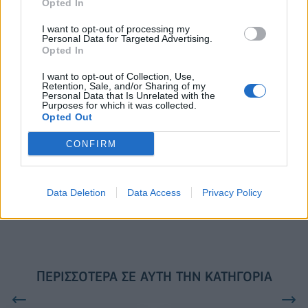
Opted In
I want to opt-out of processing my
Personal Data for Targeted Advertising.
VW: Η δύσκολη εξίσωση της
18η συνεχόμενη χρονιά για τον
Opted In
αναδιάρθρωσης
ΟΤΕ στη διεθνή σειρά δεικτών
FTSE4Good
I want to opt-out of Collection, Use,
Retention, Sale, and/or Sharing of my
Personal Data that Is Unrelated with the
Purposes for which it was collected.
Opted Out
Alpha Bank: Για πρώτη φορά το Αρχαίο Θέατρο Επιδαύρου άνοιξε τις
πύλες του σε όλους
CONFIRM
ESG Report 2025: Πώς η ΑΒ Βασιλόπουλος μετατρέπει τη
Data Deletion
Data Access
Privacy Policy
βιωσιμότητα σε καθημερινή πράξη
ΠΕΡΙΣΣΌΤΕΡΑ ΣΕ ΑΥΤΉ ΤΗΝ ΚΑΤΗΓΟΡΊΑ