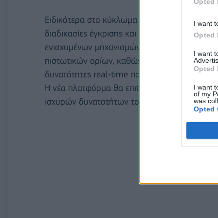
Opted 
Ειδικότερα στο κύκλωμα των δανειοδοτήσεων
I want t
διαδικασίες έγκρισης και διαχείρισης δανείω
Opted 
ενισχυμένων μηχανισμών αξιολόγησης και έγκ
I want 
πιστωτικών ορίων, καθώς και διαχείρισης καθ
Advertis
Opted 
δυνατότητες real‑time παρακολούθησης του 
Η νέα πλατφόρμα θα επιταχύνει επίσης τη δι
I want t
of my P
ισχυρών δυνατοτήτων του product factory που
was col
Opted 