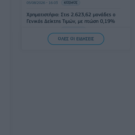
05/08/2026 - 16:03
ΚΟΣΜΟΣ
Χρηματιστήριο: Στις 2.623,62 μονάδες ο
Γενικός Δείκτης Τιμών, με πτώση 0,19%
05/08/2026 - 15:36
ΟΙΚΟΝΟΜΙΑ
ΟΛΕΣ ΟΙ ΕΙΔΗΣΕΙΣ
Συνάλλαγμα: Το ευρώ ενισχύεται κατά
0,20%, στα 1,1557 δολάρια
05/08/2026 - 15:28
ΟΙΚΟΝΟΜΙΑ