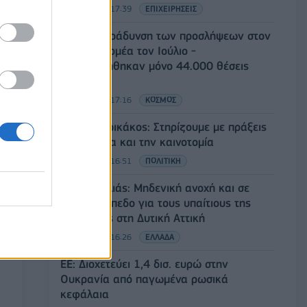
05/08/2026 - 17:39
ΕΠΙΧΕΙΡΗΣΕΙΣ
ΗΠΑ: Επιβράδυνση των προσλήψεων στον
ιδιωτικό τομέα τον Ιούλιο -
Δημιουργήθηκαν μόνο 44.000 θέσεις
εργασίας
05/08/2026 - 17:16
ΚΟΣΜΟΣ
Τ. Θεοδωρικάκος: Στηρίζουμε με πράξεις
την έρευνα και την καινοτομία
05/08/2026 - 16:51
ΠΟΛΙΤΙΚΗ
Ν. Χαρδαλιάς: Μηδενική ανοχή και σε
νομικό επίπεδο για τους υπαίτιους της
πυρκαγιάς στη Δυτική Αττική
05/08/2026 - 16:26
ΕΛΛΑΔΑ
ΕΕ: Διοχετεύει 1,4 δισ. ευρώ στην
Ουκρανία από παγωμένα ρωσικά
κεφάλαια