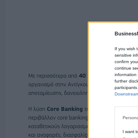
Business
If you wish 
sensitive in
confirm you
continue se
information 
Με περισσότερα από
40 χρόνια λειτουργίας
further disc
οργανισμό στην Αντίγκουα & Μπαρμπούντα, 
participants
αποταμίευσης, δανειοληπτικών υπηρεσιών και
Downstream 
Η λύση
Core Banking
της Profile θα προσφέ
περιβάλλον core banking που καλύπτει αποδοτ
Persona
καταθετικούς λογαριασμούς, χρεωστικές κάρτ
I want t
και αναφορές, διασφαλίζοντας αυτοματοποίηση