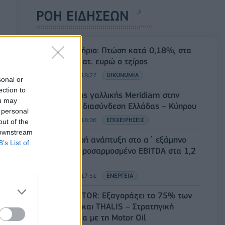
ΡΟΗ ΕΙΔΗΣΕΩΝ
Χρηματιστήριο: Πτώση κατά 0,18%, στα
315,71 εκατ. ευρώ ο τζίρος
05/08/2026 - 18:27
ΟΙΚΟΝΟΜΙΑ
sonal or
ection to
Είσοδος της γαλλικής Meridiam στην
ou may
ηλεκτρική διασύνδεση Ελλάδας – Κύπρου
 personal
05/08/2026 - 18:06
ΕΠΙΧΕΙΡΗΣΕΙΣ
out of the
 downstream
ΔΕΗ: Ισχυρή ανάπτυξη στο α΄ εξάμηνο
B’s List of
2026 με προσαρμοσμένο EBITDA στα 1,2
δισ. ευρώ
05/08/2026 - 17:51
ΕΝΕΡΓΕΙΑ
Όμιλος AKTOR: Εξαγοράζει το 75% των
ΗΛΕΚΤΩΡ και THALIS – Στρατηγική
συνεργασία με τη Motor Oil