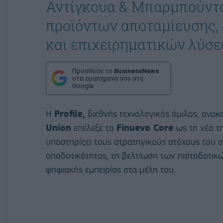
Αντίγκουα & Μπαρμπούντα
προϊόντων αποταμίευσης,
και επιχειρηματικών λύσε
Πρόσθεσε το
BusinessNews
στα αγαπημένα σου στη
Google
Η
Profile,
διεθνής τεχνολογικός όμιλος, ανακο
Union
επέλεξε το
Finuevo Core
ως τη νέα τ
υποστηρίζει τους στρατηγικούς στόχους του ο
αποδοτικότητας, τη βελτίωση των πιστοδοτικ
ψηφιακής εμπειρίας στα μέλη του.