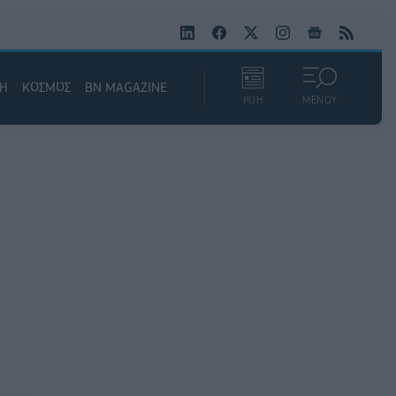
ΚΗ
ΚΟΣΜΟΣ
BN MAGAZINE
ΡΟΗ
ΜΕΝΟΥ