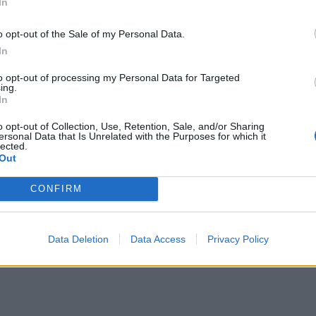
In
, το
Finuevo Core
θα βελτιστοποιήσει τις
o opt-out of the Sale of my Personal Data.
ν, μέσω αυτοματοποιημένων ροών εργασίας,
In
ρισης πιστώσεων, διαχείρισης εξασφαλίσεων και
to opt-out of processing my Personal Data for Targeted
υστερήσεων και είσπραξης, ενώ θα παρέχει
ing.
In
δανειακού χαρτοφυλακίου και ανάλυσης απόδοσης.
άθεση νέων προϊόντων στην αγορά, μέσω των
o opt-out of Collection, Use, Retention, Sale, and/or Sharing
ersonal Data that Is Unrelated with the Purposes for which it
 διαθέτει.
lected.
Out
CONFIRM
Data Deletion
Data Access
Privacy Policy