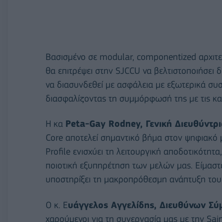
Βασισμένο σε modular, componentized αρχιτε
θα επιτρέψει στην SJCCU να βελτιστοποιήσει δια
να διασυνδεθεί με ασφάλεια με εξωτερικά συσ
διασφαλίζοντας τη συμμόρφωσή της με τις καν
Η κα
Peta-Gay Rodney, Γενική Διευθύντρ
Core αποτελεί σημαντικό βήμα στον ψηφιακό 
Profile ενισχύει τη λειτουργική αποδοτικότητ
ποιοτική εξυπηρέτηση των μελών μας. Είμαστε 
υποστηρίξει τη μακροπρόθεσμη ανάπτυξη του
Ο κ. Ε
υάγγελος Αγγελίδης, Διευθύνων Σύμ
χαρούμενοι για τη συνεργασία μας με την Sain