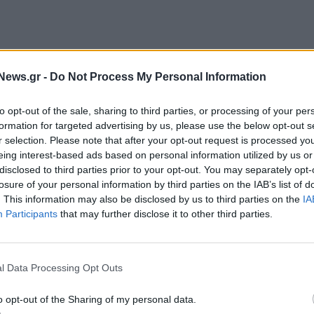
News.gr -
Do Not Process My Personal Information
to opt-out of the sale, sharing to third parties, or processing of your per
formation for targeted advertising by us, please use the below opt-out s
r selection. Please note that after your opt-out request is processed y
eing interest-based ads based on personal information utilized by us or
disclosed to third parties prior to your opt-out. You may separately opt-
,
η
SJCCU
αποτελεί κορυφαίο χρηματοπιστωτικό
losure of your personal information by third parties on the IAB’s list of
προσφέροντας πλήρη σειρά προϊόντων
. This information may also be disclosed by us to third parties on the
IA
 επιχειρηματικών λύσεων στα μέλη της.
Participants
that may further disclose it to other third parties.
ρει στην SJCCU ένα ενιαίο, ολοκληρωμένο
ικά την end‑to‑end διαχείριση μελών, με
l Data Processing Opt Outs
ες, δανειοδοτήσεις, πληρωμές, συναλλαγές ταμείου
o opt-out of the Sharing of my personal data.
, διαφάνεια και επεκτασιμότητα.