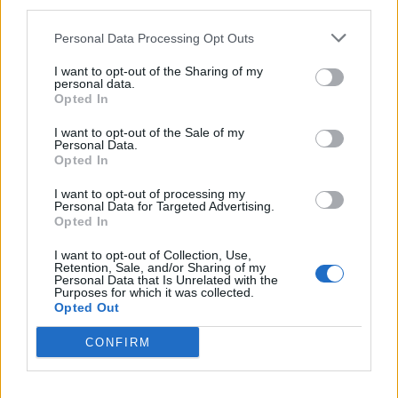
third parties.
Στους Ντένβερ Νάγκετς ο Λόνι
Εθνική Νεανίδων: Στις 21:00
Γουόκερ
της Παρασκευής ο
προημιτελικός με τη Λιθουανία
Personal Data Processing Opt Outs
I want to opt-out of the Sharing of my
personal data.
Opted In
Viohalco: Αυξημένος κατά 14% ο τζίρος στο α' εξάμηνο, στα 4,3 δισ.
ευρώ – Στα 446 εκατ. ευρώ τα EBITDA
I want to opt-out of the Sale of my
Personal Data.
Opted In
I want to opt-out of processing my
Personal Data for Targeted Advertising.
ΥΠΕΘΟΟ: Νέες επενδύσεις 1
Novibet: Τριετής χρηματοδοτική
Opted In
δισ. ευρώ ως το 2028 για την
συμφωνία με την Alpha Bank,
Ενέργεια
ψήφος εμπιστοσύνης στην
I want to opt-out of Collection, Use,
αναπτυξιακή πορεία
Retention, Sale, and/or Sharing of my
Personal Data that Is Unrelated with the
Purposes for which it was collected.
Opted Out
Η συμφωνία Arval-Athlon αναδιαμορφώνει την αγορά leasing
CONFIRM
VW: Η δύσκολη εξίσωση της
Alpha Bank: Για πρώτη φορά το