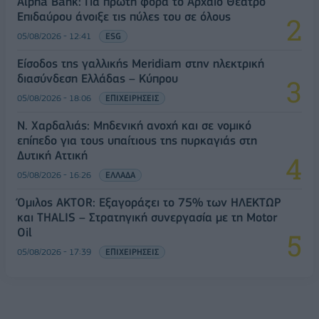
Alpha Bank: Για πρώτη φορά το Αρχαίο Θέατρο
Επιδαύρου άνοιξε τις πύλες του σε όλους
05/08/2026 - 12:41
ESG
Είσοδος της γαλλικής Meridiam στην ηλεκτρική
διασύνδεση Ελλάδας – Κύπρου
05/08/2026 - 18:06
ΕΠΙΧΕΙΡΗΣΕΙΣ
Ν. Χαρδαλιάς: Μηδενική ανοχή και σε νομικό
επίπεδο για τους υπαίτιους της πυρκαγιάς στη
Δυτική Αττική
05/08/2026 - 16:26
ΕΛΛΑΔΑ
Όμιλος AKTOR: Εξαγοράζει το 75% των ΗΛΕΚΤΩΡ
και THALIS – Στρατηγική συνεργασία με τη Motor
Oil
05/08/2026 - 17:39
ΕΠΙΧΕΙΡΗΣΕΙΣ