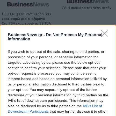
TV: Η σκακιέρα της νέας σεζόν
HELLENiQ ENERGY: Κέρδη 393
εκατ. ευρώ στο α' εξάμηνο –
Στα 734 εκατ. ευρώ τα EBITDA
BusinessNews.gr -
Do Not Process My Personal
Information
IAB Hellas: Νέα Διοικούσα Επιτροπή και νέο Διοικητικό Συμβούλιο -
Πρόεδρος ο Γαληνός Γιαγλής
If you wish to opt-out of the sale, sharing to third parties, or
processing of your personal or sensitive information for
targeted advertising by us, please use the below opt-out
section to confirm your selection. Please note that after your
Νέο Audi A2 e-tron με στόχο
Η Chery επενδύει 75 εκατ.
την κορυφή της
δολάρια στην KG Mobility
opt-out request is processed you may continue seeing
αποδοτικότητας
interest-based ads based on personal information utilized by
us or personal information disclosed to third parties prior to
your opt-out. You may separately opt-out of the further
disclosure of your personal information by third parties on the
Το FIAT 500 Hybrid τώρα από 18.990 ευρώ
IAB’s list of downstream participants. This information may
also be disclosed by us to third parties on the
IAB’s List of
Downstream Participants
that may further disclose it to other