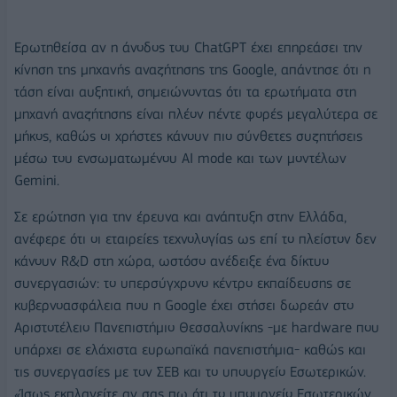
Ερωτηθείσα αν η άνοδος του ChatGPT έχει επηρεάσει την
κίνηση της μηχανής αναζήτησης της Google, απάντησε ότι η
τάση είναι αυξητική, σημειώνοντας ότι τα ερωτήματα στη
μηχανή αναζήτησης είναι πλέον πέντε φορές μεγαλύτερα σε
μήκος, καθώς οι χρήστες κάνουν πιο σύνθετες συζητήσεις
μέσω του ενσωματωμένου AI mode και των μοντέλων
Gemini.
Σε ερώτηση για την έρευνα και ανάπτυξη στην Ελλάδα,
ανέφερε ότι οι εταιρείες τεχνολογίας ως επί το πλείστον δεν
κάνουν R&D στη χώρα, ωστόσο ανέδειξε ένα δίκτυο
συνεργασιών: το υπερσύγχρονο κέντρο εκπαίδευσης σε
κυβερνοασφάλεια που η Google έχει στήσει δωρεάν στο
Αριστοτέλειο Πανεπιστήμιο Θεσσαλονίκης -με hardware που
υπάρχει σε ελάχιστα ευρωπαϊκά πανεπιστήμια- καθώς και
τις συνεργασίες με τον ΣΕΒ και το υπουργείο Εσωτερικών.
«Ίσως εκπλαγείτε αν σας πω ότι το υπουργείο Εσωτερικών