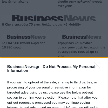
low & non alcohol
είσοδο στην πολωνική αγορά
ενέργειας
Η Chery επενδύει 75 εκατ. δολάρια στην KG Mobility
Το FIAT 500 Hybrid τώρα από
Ατρόμητος και Novibet
18.990 ευρώ
συνεχίζουν μαζί: Ανανέωση της
συνεργασίας τους μέχρι το
2028
BusinessNews.gr -
Do Not Process My Personal
Information
18η συνεχόμενη χρονιά για τον ΟΤΕ στη διεθνή σειρά δεικτών
FTSE4Good
If you wish to opt-out of the sale, sharing to third parties, or
processing of your personal or sensitive information for
targeted advertising by us, please use the below opt-out
section to confirm your selection. Please note that after your
Alpha Bank: Για πρώτη φορά το Αρχαίο Θέατρο Επιδαύρου άνοιξε τις
πύλες του σε όλους
opt-out request is processed you may continue seeing
interest-based ads based on personal information utilized by