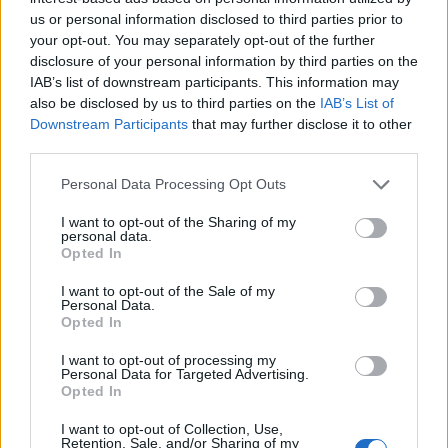
us or personal information disclosed to third parties prior to
your opt-out. You may separately opt-out of the further
disclosure of your personal information by third parties on the
IAB’s list of downstream participants. This information may
ΠΕΡΙΣΣΌΤΕΡΑ ΣΕ ΑΥΤΉ ΤΗΝ ΚΑΤΗΓΟΡΊΑ
also be disclosed by us to third parties on the
IAB’s List of
Downstream Participants
that may further disclose it to other
third parties.
Personal Data Processing Opt Outs
I want to opt-out of the Sharing of my
personal data.
Opted In
Meta: Επένδυση-μαμούθ
YouTube: Συμβολή με
I want to opt-out of the Sale of my
15 δισ. δολαρίων για το
490.000 θέσεις εργασίας
Personal Data.
49% της Scale AI
Opted In
και 55 δισ. δολάρια στο
ΑΕΠ των ΗΠΑ το 2024
11/06/2025 - 17:03
I want to opt-out of processing my
Personal Data for Targeted Advertising.
11/06/2025 - 15:25
Opted In
I want to opt-out of Collection, Use,
Retention, Sale, and/or Sharing of my