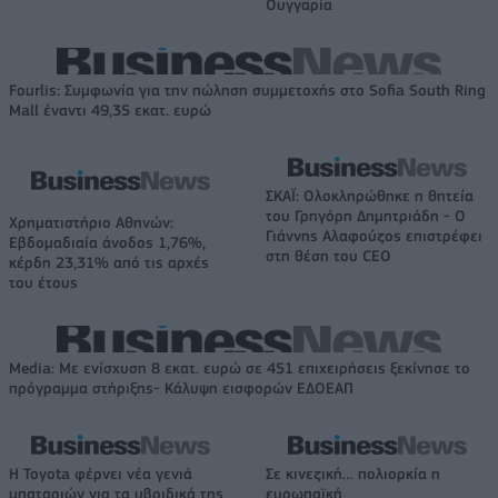
Ουγγαρία
Fourlis: Συμφωνία για την πώληση συμμετοχής στο Sofia South Ring
Mall έναντι 49,35 εκατ. ευρώ
ΣΚΑΪ: Ολοκληρώθηκε η θητεία
του Γρηγόρη Δημητριάδη - Ο
Χρηματιστήριο Αθηνών:
Γιάννης Αλαφούζος επιστρέφει
Εβδομαδιαία άνοδος 1,76%,
στη θέση του CEO
κέρδη 23,31% από τις αρχές
του έτους
Media: Με ενίσχυση 8 εκατ. ευρώ σε 451 επιχειρήσεις ξεκίνησε το
πρόγραμμα στήριξης- Κάλυψη εισφορών ΕΔΟΕΑΠ
Η Toyota φέρνει νέα γενιά
Σε κινεζική… πολιορκία η
μπαταριών για τα υβριδικά της
ευρωπαϊκή