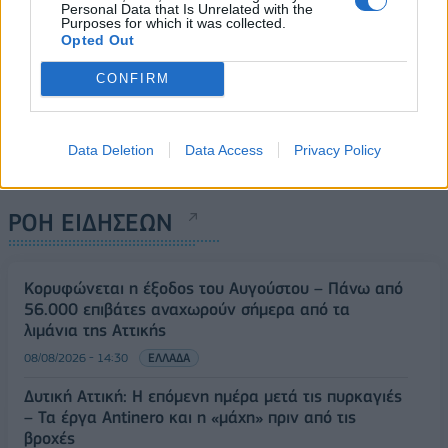
Personal Data that Is Unrelated with the
Purposes for which it was collected.
Opted Out
CONFIRM
Data Deletion
Data Access
Privacy Policy
ΡΟΗ ΕΙΔΗΣΕΩΝ
Κορυφώνεται η έξοδος του Αυγούστου – Πάνω από
56.000 επιβάτες αναχωρούν σήμερα από τα
λιμάνια της Αττικής
08/08/2026 - 14:30
ΕΛΛΑΔΑ
Δυτική Αττική: Η επόμενη ημέρα μετά τις πυρκαγιές
– Τα έργα Antinero και η «μάχη» πριν από τις
βροχές