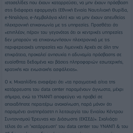
ιστοσελίδες που έχουν καταρρεύσει, να μην έχουν πρόσβαση
στις διάφορες εφαρμογές (Εθνική Ενιαία Ναυτιλιακή Θυρίδα,
e-Νηολόγιο, e-Λεμβολόγιο κλπ) και να μην έχουν απευθείας
ηλεκτρονική επικοινωνία με τις υπηρεσίες. Προσθέτει ότι
«επιπλέον, πέραν του γεγονότος ότι οι κεντρικές υπηρεσίες
δεν μπορούν να επικοινωνήσουν ηλεκτρονικά με τις
περιφερειακές υπηρεσίες και Λιμενικές Αρχές σε όλη την
επικράτεια, προκαλεί ανησυχία η αδυναμία πρόσβασης σε
ευαίσθητα δεδομένα και βάσεις πληροφοριών εσωτερικής,
κρατικής και ενωσιακής ασφάλειας».
Ο κ. Μιχαηλίδης αναφέρει ότι «τα πραγματικά αίτια της
κατάρρευσης του data center παραμένουν άγνωστα, μέχρι
σήμερα, ενώ το ΥΝΑΝΠ αποφεύγει να προβεί σε
οποιαδήποτε περαιτέρω ανακοίνωση, παρά μόνον ότι
παραμένει ανεπηρέαστη η λειτουργία του Ενιαίου Κέντρου
Συντονισμού Έρευνας και Διάσωσης (ΕΚΣΕΔ)». Σχολιάζει
τέλος ότι «η "κατάρρευση" του data center του ΥΝΑΝΠ & του