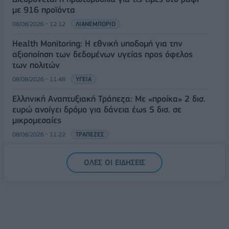
με 916 προϊόντα
08/08/2026 - 12:12
ΛΙΑΝΕΜΠΟΡΙΟ
Health Monitoring: Η εθνική υποδομή για την
αξιοποίηση των δεδομένων υγείας προς όφελος
των πολιτών
08/08/2026 - 11:48
ΥΓΕΙΑ
Ελληνική Αναπτυξιακή Τράπεζα: Με «προίκα» 2 δισ.
ευρώ ανοίγει δρόμο για δάνεια έως 5 δισ. σε
μικρομεσαίες
08/08/2026 - 11:22
ΤΡΑΠΕΖΕΣ
5G παντού, 6G στον ορίζοντα: Πού βρίσκεται η
ΟΛΕΣ ΟΙ ΕΙΔΗΣΕΙΣ
Ελλάδα στη μεγάλη τεχνολογική μετάβαση
08/08/2026 - 10:54
ΤΕΧΝΟΛΟΓΙΑ