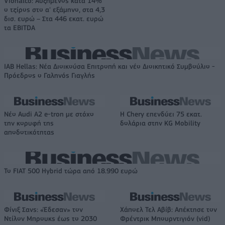
Viohalco: Αυξημένος κατά 14%
ο τζίρος στο α' εξάμηνο, στα 4,3
δισ. ευρώ – Στα 446 εκατ. ευρώ
τα EBITDA
IAB Hellas: Νέα Διοικούσα Επιτροπή και νέο Διοικητικό Συμβούλιο -
Πρόεδρος ο Γαληνός Γιαγλής
Νέο Audi A2 e-tron με στόχο
Η Chery επενδύει 75 εκατ.
την κορυφή της
δολάρια στην KG Mobility
αποδοτικότητας
Το FIAT 500 Hybrid τώρα από 18.990 ευρώ
Φίνιξ Σανς: «Έδεσαν» τον
Χάποελ Τελ Αβίβ: Απέκτησε τον
Ντίλον Μπρουκς έως το 2030
Φρέντρικ Μπουρντιγιόν (vid)