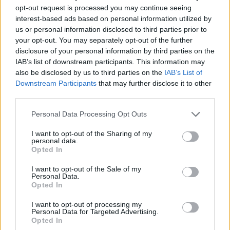
opt-out request is processed you may continue seeing
interest-based ads based on personal information utilized by
ESG Report 2025: Πώς η ΑΒ Βασιλόπουλος μετατρέπει τη
us or personal information disclosed to third parties prior to
βιωσιμότητα σε καθημερινή πράξη
your opt-out. You may separately opt-out of the further
disclosure of your personal information by third parties on the
IAB’s list of downstream participants. This information may
also be disclosed by us to third parties on the
IAB’s List of
Stoiximan: «Πού ήσουν;» στις μεγάλες στιγμές του Ολυμπιακού
Downstream Participants
that may further disclose it to other
third parties.
Personal Data Processing Opt Outs
I want to opt-out of the Sharing of my
ΠΕΡΙΣΣΌΤΕΡΑ ΣΕ ΑΥΤΉ ΤΗΝ ΚΑΤΗΓΟΡΊΑ
personal data.
Opted In
I want to opt-out of the Sale of my
Personal Data.
Opted In
I want to opt-out of processing my
Personal Data for Targeted Advertising.
Opted In