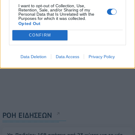
OpenAI - Google: Νέα
«Κατέρρευσε» το Data
I want to opt-out of Collection, Use,
στρατηγική συμμαχία για
Retention, Sale, and/or Sharing of my
Center του υπουργείου
Personal Data that Is Unrelated with the
υπεροχή στην ΑΙ εποχή
Ναυτιλίας
Purposes for which it was collected.
Opted Out
11/06/2025 - 10:22
11/06/2025 - 15:50
CONFIRM
Data Deletion
Data Access
Privacy Policy
ΡΟΗ ΕΙΔΗΣΕΩΝ
Υπ. Παιδείας: 168 αιτήσεις από 23 χώρες για το νέο