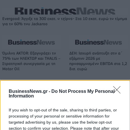
Evergood: Άγγιξε τα 300 εκατ. ο τζίρος- Στα 10 εκατ. ευρώ το τίμημα
για το 60% του Jackaroo
Όμιλος AKTOR: Εξαγοράζει το
ΔΕΗ: Ισχυρή ανάπτυξη στο α΄
75% των ΗΛΕΚΤΩΡ και THALIS –
εξάμηνο 2026 με
Στρατηγική συνεργασία με τη
προσαρμοσμένο EBITDA στα 1,2
Motor Oil
δισ. ευρώ
BusinessNews.gr -
Do Not Process My Personal
Η συμφωνία Arval-Athlon αναδιαμορφώνει την αγορά leasing
Information
If you wish to opt-out of the sale, sharing to third parties, or
VW: Η δύσκολη εξίσωση της
Alpha Bank: Για πρώτη φορά το
processing of your personal or sensitive information for
αναδιάρθρωσης
Αρχαίο Θέατρο Επιδαύρου
targeted advertising by us, please use the below opt-out
άνοιξε τις πύλες του σε όλους
section to confirm your selection. Please note that after your