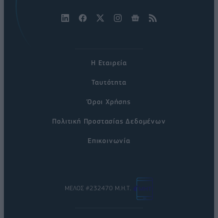
Η Εταιρεία
Ταυτότητα
Όροι Χρήσης
Πολιτική Προστασίας Δεδομένων
Επικοινωνία
ΜΕΛΟΣ #232470 Μ.Η.Τ.