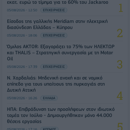
εκατ. ευρώ το τίμημα για το 60% του Jackaroo
05/08/2026 - 12:50
ΕΠΙΧΕΙΡΗΣΕΙΣ
Είσοδος της γαλλικής Meridiam στην ηλεκτρική
διασύνδεση Ελλάδας – Κύπρου
05/08/2026 - 18:06
ΕΠΙΧΕΙΡΗΣΕΙΣ
Όμιλος AKTOR: Εξαγοράζει το 75% των ΗΛΕΚΤΩΡ
και THALIS – Στρατηγική συνεργασία με τη Motor
Oil
05/08/2026 - 17:39
ΕΠΙΧΕΙΡΗΣΕΙΣ
Ν. Χαρδαλιάς: Μηδενική ανοχή και σε νομικό
επίπεδο για τους υπαίτιους της πυρκαγιάς στη
Δυτική Αττική
05/08/2026 - 16:26
ΕΛΛΑΔΑ
ΗΠΑ: Επιβράδυνση των προσλήψεων στον ιδιωτικό
τομέα τον Ιούλιο - Δημιουργήθηκαν μόνο 44.000
θέσεις εργασίας
05/08/2026 - 17:16
ΚΟΣΜΟΣ