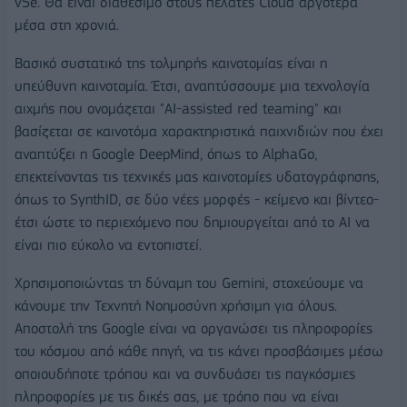
v5e. Θα είναι διαθέσιμο στους πελάτες Cloud αργότερα
μέσα στη χρονιά.
Βασικό συστατικό της τολμηρής καινοτομίας είναι η
υπεύθυνη καινοτομία. Έτσι, αναπτύσσουμε μια τεχνολογία
αιχμής που ονομάζεται "AI-assisted red teaming" και
βασίζεται σε καινοτόμα χαρακτηριστικά παιχνιδιών που έχει
αναπτύξει η Google DeepMind, όπως το AlphaGo,
επεκτείνοντας τις τεχνικές μας καινοτομίες υδατογράφησης,
όπως το SynthID, σε δύο νέες μορφές - κείμενο και βίντεο-
έτσι ώστε το περιεχόμενο που δημιουργείται από το AI να
είναι πιο εύκολο να εντοπιστεί.
Χρησιμοποιώντας τη δύναμη του Gemini, στοχεύουμε να
κάνουμε την Τεχνητή Νοημοσύνη χρήσιμη για όλους.
Αποστολή της Google είναι να οργανώσει τις πληροφορίες
του κόσμου από κάθε πηγή, να τις κάνει προσβάσιμες μέσω
οποιουδήποτε τρόπου και να συνδυάσει τις παγκόσμιες
πληροφορίες με τις δικές σας, με τρόπο που να είναι