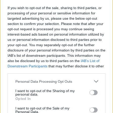
If you wish to opt-out of the sale, sharing to third parties, or
processing of your personal or sensitive information for
targeted advertising by us, please use the below opt-out
section to confirm your selection. Please note that after your
opt-out request is processed you may continue seeing
interest-based ads based on personal information utilized by
us or personal information disclosed to third parties prior to
Ανακοινώθηκε από την Ντουμπάι ο Σενγκέλια (pics)
your opt-out. You may separately opt-out of the further
disclosure of your personal information by third parties on the
IAB’s list of downstream participants. This information may
Πήρε τον Αλέρικ Φρίμαν ο
also be disclosed by us to third parties on the
IAB’s List of
Βίκος Ιωαννίνων
Β.Σ. Καρούλιας: Τζίρος 98,7
Downstream Participants
that may further disclose it to other
εκατ. ευρώ και αύξηση κερδών
third parties.
57% - Τα νέα στοιχήματα σε
low & non alcohol
Personal Data Processing Opt Outs
I want to opt-out of the Sharing of my
personal data.
Metlen: Ρεκόρ EBITDA στο α' εξάμηνο, στα 550 εκατ. ευρώ – Καθαρά
Opted In
κέρδη 313 εκατ. ευρώ
I want to opt-out of the Sale of my
Personal Data.