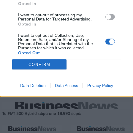
Opted In
TV: Η σκακιέρα της νέας σεζόν
I want to opt-out of processing my
HELLENiQ ENERGY: Κέρδη 393
Personal Data for Targeted Advertising.
εκατ. ευρώ στο α' εξάμηνο –
Opted In
Στα 734 εκατ. ευρώ τα EBITDA
I want to opt-out of Collection, Use,
Retention, Sale, and/or Sharing of my
Personal Data that Is Unrelated with the
Purposes for which it was collected.
IAB Hellas: Νέα Διοικούσα Επιτροπή και νέο Διοικητικό Συμβούλιο -
Opted Out
Πρόεδρος ο Γαληνός Γιαγλής
CONFIRM
Νέο Audi A2 e-tron με στόχο
Η Chery επενδύει 75 εκατ.
την κορυφή της
δολάρια στην KG Mobility
Data Deletion
Data Access
Privacy Policy
αποδοτικότητας
Το FIAT 500 Hybrid τώρα από 18.990 ευρώ