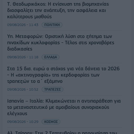
Τ. Θεοδωρικάκος: Η ενίσχυση της βιομηχανίας
διασφαλίζει την ανάπτυξη, την ασφάλεια και
καλύτερους μισθούς
09/08/2026 - 11:43
ΠΟΛΙΤΙΚΗ
Υπ. Μεταφορών: Οριστική λύση στο ζήτημα των
πινακίδων κυκλοφορίας - Τέλος στις χρονοβόρες
διαδικασίες
09/08/2026 - 11:18
ΕΛΛΑΔΑ
Στα 15 δισ. ευρώ ο στόχος για νέα δάνεια το 2026
- Η «ακτινογραφία» της κερδοφορίας των
τραπεζών το α΄ εξάμηνο
09/08/2026 - 10:52
ΤΡΑΠΕΖΕΣ
Ισπανία – Ιταλία: Κλιμακώνεται η αντιπαράθεση για
το μεταναστευτικό με αμοιβαίους συνοριακούς
ελέγχους
09/08/2026 - 10:29
ΚΟΣΜΟΣ
Αλ. Τσίπρας: Στις 2 Σεπτεμβρίου η παρουσίαση του