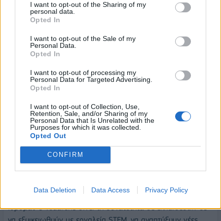
I want to opt-out of the Sharing of my
την τεχνολογία στις διδακτικές τους πρακτικές. Χρειάζονται
personal data.
περισσότερη υποστήριξη και ενθάρρυνση για να ξεπεράσουν
Opted In
την αντίστασή τους και να ασχοληθούν αποτελεσματικά με
I want to opt-out of the Sale of my
εργαλεία που τροφοδοτούνται από ΤΝ.
Personal Data.
Opted In
Οι αποτελεσματικές στρατηγικές υιοθέτησης ΤΝ, σύμφωνα
I want to opt-out of processing my
με την κ. Παγωμένου, θα πρέπει να περιλαμβάνουν την
Personal Data for Targeted Advertising.
Opted In
παροχή εκπαίδευσης, υποστήριξης και πόρων
προσαρμοσμένων στις ατομικές ανάγκες και προτιμήσεις
I want to opt-out of Collection, Use,
των εκπαιδευτικών, την προώθηση μιας κουλτούρας
Retention, Sale, and/or Sharing of my
Personal Data that Is Unrelated with the
συνεργασίας και καινοτομίας και την αντιμετώπιση
Purposes for which it was collected.
Opted Out
ανησυχιών και παρανοήσεων σχετικά με την τεχνολογία ΤΝ
στην εκπαίδευση.
CONFIRM
Το πρόγραμμα Generation Next που υλοποιείται από το
2017, από τον SciCo με την ακαδημαϊκή συμβολή της
Data Deletion
Data Access
Privacy Policy
Ελληνογερμανικής Αγωγής και την υποστήριξη του
Ιδρύματος Vodafone δίνει τη δυνατότητα σε εκπαιδευτικούς
να εξοικειωθούν με εργαλεία STEM, να αναπτύξουν νέες