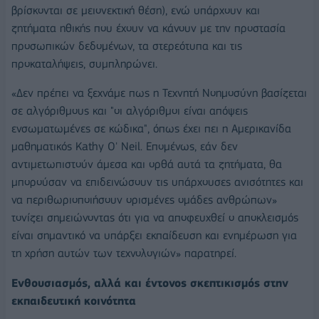
βρίσκονται σε μειονεκτική θέση), ενώ υπάρχουν και
ζητήματα ηθικής που έχουν να κάνουν με την προστασία
προσωπικών δεδομένων, τα στερεότυπα και τις
προκαταλήψεις, συμπληρώνει.
«Δεν πρέπει να ξεχνάμε πως η Τεχνητή Νοημοσύνη βασίζεται
σε αλγόριθμους και "οι αλγόριθμοι είναι απόψεις
ενσωματωμένες σε κώδικα", όπως έχει πει η Αμερικανίδα
μαθηματικός Kathy O' Neil. Επομένως, εάν δεν
αντιμετωπιστούν άμεσα και ορθά αυτά τα ζητήματα, θα
μπορούσαν να επιδεινώσουν τις υπάρχουσες ανισότητες και
να περιθωριοποιήσουν ορισμένες ομάδες ανθρώπων»
τονίζει σημειώνοντας ότι για να αποφευχθεί ο αποκλεισμός
είναι σημαντικό να υπάρξει εκπαίδευση και ενημέρωση για
τη χρήση αυτών των τεχνολογιών» παρατηρεί.
Ενθουσιασμός, αλλά και έντονος σκεπτικισμός στην
εκπαιδευτική κοινότητα