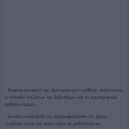
- διαφοροποιημένη και εξατομικευμένη μάθηση, αναλύοντας
το επίπεδο γνώσεων και δεξιοτήτων και τη συμπεριφορά
μαθητών/τριών,
- συνεχή υποστήριξη και ανατροφοδότηση (πχ μέσω
chatbots) εντός και εκτός τάξης σε μαθητές/τριες,