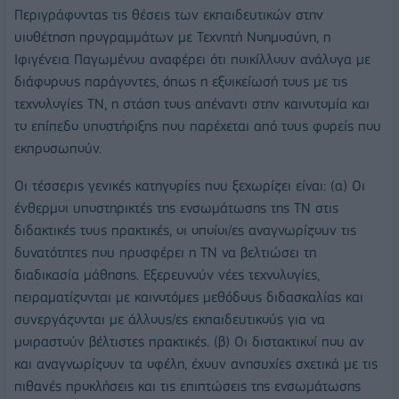
Περιγράφοντας τις θέσεις των εκπαιδευτικών στην
υιοθέτηση προγραμμάτων με Τεχνητή Νοημοσύνη, η
Ιφιγένεια Παγωμένου αναφέρει ότι ποικίλλουν ανάλογα με
διάφορους παράγοντες, όπως η εξοικείωσή τους με τις
τεχνολογίες ΤΝ, η στάση τους απέναντι στην καινοτομία και
το επίπεδο υποστήριξης που παρέχεται από τους φορείς που
εκπροσωπούν.
Οι τέσσερις γενικές κατηγορίες που ξεχωρίζει είναι: (α) Οι
ένθερμοι υποστηρικτές της ενσωμάτωσης της ΤΝ στις
διδακτικές τους πρακτικές, οι οποίοι/ες αναγνωρίζουν τις
δυνατότητες που προσφέρει η ΤΝ να βελτιώσει τη
διαδικασία μάθησης. Εξερευνούν νέες τεχνολογίες,
πειραματίζονται με καινοτόμες μεθόδους διδασκαλίας και
συνεργάζονται με άλλους/ες εκπαιδευτικούς για να
μοιραστούν βέλτιστες πρακτικές. (β) Οι διστακτικοί που αν
και αναγνωρίζουν τα οφέλη, έχουν ανησυχίες σχετικά με τις
πιθανές προκλήσεις και τις επιπτώσεις της ενσωμάτωσης