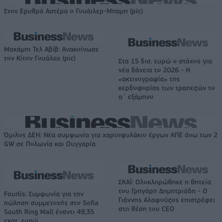
Στον Ερυθρό Αστέρα ο Γουάιλερ-Μπαμπ (pic)
Μακάμπι Τελ Αβίβ: Ανακοίνωσε
τον Κίτον Γουάλας (pic)
Στα 15 δισ. ευρώ ο στόχος για
νέα δάνεια το 2026 - Η
«ακτινογραφία» της
κερδοφορίας των τραπεζών το
α΄ εξάμηνο
Όμιλος ΔΕΗ: Νέα συμφωνία για χαρτοφυλάκιο έργων ΑΠΕ άνω των 2
GW σε Πολωνία και Ουγγαρία
ΣΚΑΪ: Ολοκληρώθηκε η θητεία
του Γρηγόρη Δημητριάδη - Ο
Fourlis: Συμφωνία για την
Γιάννης Αλαφούζος επιστρέφει
πώληση συμμετοχής στο Sofia
στη θέση του CEO
South Ring Mall έναντι 49,35
εκατ. ευρώ