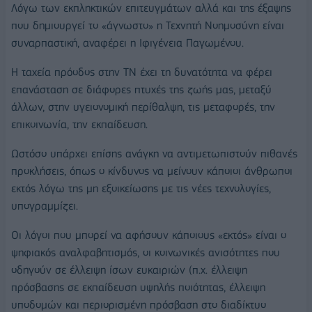
Λόγω των εκπληκτικών επιτευγμάτων αλλά και της έξαψης
που δημιουργεί το «άγνωστο» η Τεχνητή Νοημοσύνη είναι
συναρπαστική, αναφέρει η Ιφιγένεια Παγωμένου.
Η ταχεία πρόοδος στην ΤΝ έχει τη δυνατότητα να φέρει
επανάσταση σε διάφορες πτυχές της ζωής μας, μεταξύ
άλλων, στην υγειονομική περίθαλψη, τις μεταφορές, την
επικοινωνία, την εκπαίδευση.
Ωστόσο υπάρχει επίσης ανάγκη να αντιμετωπιστούν πιθανές
προκλήσεις, όπως ο κίνδυνος να μείνουν κάποιοι άνθρωποι
εκτός λόγω της μη εξοικείωσης με τις νέες τεχνολογίες,
υπογραμμίζει.
Οι λόγοι που μπορεί να αφήσουν κάποιους «εκτός» είναι ο
ψηφιακός αναλφαβητισμός, οι κοινωνικές ανισότητες που
οδηγούν σε έλλειψη ίσων ευκαιριών (π.χ. έλλειψη
πρόσβασης σε εκπαίδευση υψηλής ποιότητας, έλλειψη
υποδομών και περιορισμένη πρόσβαση στο διαδίκτυο