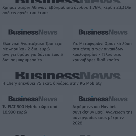
Χρηματιστήριο Αθηνών: Εβδομαδιαία άνοδος 1,76%, κέρδη 23,31%
από τις αρχές του έτους
Ελληνική Αναπτυξιακή Τράπεζα:
Υπ. Μεταφορών: Οριστική λύση
Με «προίκα» 2 δισ. ευρώ
στο ζήτημα των πινακίδων
ανοίγει δρόμο για δάνεια έως 5
κυκλοφορίας - Τέλος στις
δισ. σε μικρομεσαίες
χρονοβόρες διαδικασίες
Η Chery επενδύει 75 εκατ. δολάρια στην KG Mobility
Το FIAT 500 Hybrid τώρα από
Ατρόμητος και Novibet
18.990 ευρώ
συνεχίζουν μαζί: Ανανέωση της
συνεργασίας τους μέχρι το
2028