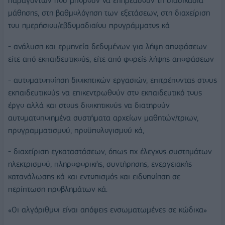
παραγόντων που μπορούν να επηρεάσουν τη διαδικασία
μάθησης, στη βαθμολόγηση των εξετάσεων, στη διαχείριση
του ημερήσιου/εβδομαδιαίου προγράμματος κά
- ανάλυση και ερμηνεία δεδομένων για λήψη αποφάσεων
είτε από εκπαιδευτικούς, είτε από φορείς λήψης αποφάσεων
- αυτοματοποίηση διοικητικών εργασιών, επιτρέποντας στους
εκπαιδευτικούς να επικεντρωθούν στο εκπαιδευτικό τους
έργο αλλά και στους διοικητικούς να διατηρούν
αυτοματοποιημένα συστήματα αρχείων μαθητών/τριων,
προγραμματισμού, προϋπολογισμού κά,
- διαχείριση εγκαταστάσεων, όπως πχ έλεγχος συστημάτων
ηλεκτρισμού, πληροφορικής, συντήρησης, ενεργειακής
κατανάλωσης κά και εντοπισμός και ειδοποίηση σε
περίπτωση προβλημάτων κά.
«Οι αλγόριθμοι είναι απόψεις ενσωματωμένες σε κώδικα»