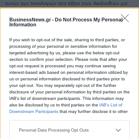
αυτών των τεχνολογιών στις τάξεις τους. Ακολουθούν μια
σταδιακή προσέγγιση για την υιοθέτηση της ΤΝ αναζητώντας
πρόσθετες πηγές εκπαίδευσης και υποστήριξης για να
BusinessNews.gr -
Do Not Process My Personal
Information
χτίσουν την εμπιστοσύνη και την αυτοπεποίθησή τους να
χρησιμοποιούν αποτελεσματικά εργαλεία που
If you wish to opt-out of the sale, sharing to third parties, or
υποστηρίζονται από ΤΝ. (γ) Οι σκεπτικιστές που είναι
processing of your personal or sensitive information for
δύσπιστοι σχετικά με τον ρόλο της ΤΝ στην εκπαίδευση.
targeted advertising by us, please use the below opt-out
Ενδέχεται να αμφισβητούν την αποτελεσματικότητα των
section to confirm your selection. Please note that after your
προγραμμάτων που βασίζονται στη συγκεκριμένη
opt-out request is processed you may continue seeing
interest-based ads based on personal information utilized by
τεχνολογία, να εκφράζουν ανησυχίες ή να δίνουν
us or personal information disclosed to third parties prior to
προτεραιότητα στις παραδοσιακές μεθόδους διδασκαλίας.
your opt-out. You may separately opt-out of the further
Χρειάζονται πιο πειστικές αποδείξεις για τα οφέλη προτού
disclosure of your personal information by third parties on the
προχωρήσουν στην υιοθέτησή της στις τάξεις τους και τέλος
IAB’s list of downstream participants. This information may
(δ) οι αντίθετοι με την ενσωμάτωση της ΤΝ στην
also be disclosed by us to third parties on the
IAB’s List of
Downstream Participants
that may further disclose it to other
εκπαίδευση. Μπορεί να δυσκολεύονται να ακολουθήσουν
third parties.
τους ρυθμούς εξέλιξης της τεχνολογίας, να νιώθουν απειλή
για την επαγγελματική τους ταυτότητα ή την ασφάλεια της
Personal Data Processing Opt Outs
εργασίας τους ή απλώς προτιμούν να μην ενσωματώνουν