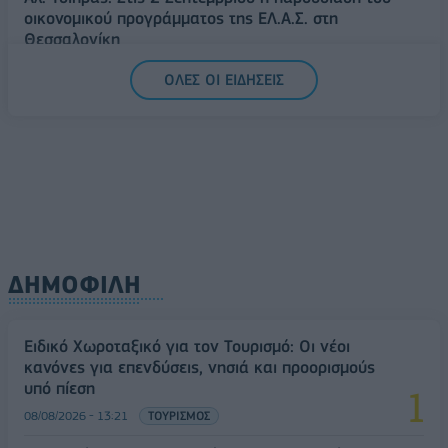
οικονομικού προγράμματος της ΕΛ.Α.Σ. στη
Θεσσαλονίκη
09/08/2026 - 10:03
ΠΟΛΙΤΙΚΗ
ΟΛΕΣ ΟΙ ΕΙΔΗΣΕΙΣ
Κορυφώνεται η έξοδος του Αυγούστου – Πάνω από
56.000 επιβάτες αναχωρούν σήμερα από τα
λιμάνια της Αττικής
08/08/2026 - 14:30
ΕΛΛΑΔΑ
ΔΗΜΟΦΙΛΗ
Ειδικό Χωροταξικό για τον Τουρισμό: Οι νέοι
κανόνες για επενδύσεις, νησιά και προορισμούς
υπό πίεση
08/08/2026 - 13:21
ΤΟΥΡΙΣΜΟΣ