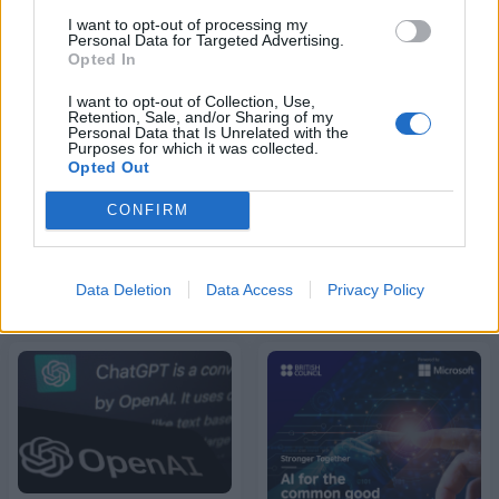
I want to opt-out of processing my
18η συνεχόμενη χρονιά για τον ΟΤΕ στη διεθνή σειρά δεικτών
Personal Data for Targeted Advertising.
FTSE4Good
Opted In
I want to opt-out of Collection, Use,
Retention, Sale, and/or Sharing of my
Personal Data that Is Unrelated with the
Alpha Bank: Για πρώτη φορά το Αρχαίο Θέατρο Επιδαύρου άνοιξε τις
Purposes for which it was collected.
πύλες του σε όλους
Opted Out
CONFIRM
ΠΕΡΙΣΣΌΤΕΡΑ ΣΕ ΑΥΤΉ ΤΗΝ ΚΑΤΗΓΟΡΊΑ
Data Deletion
Data Access
Privacy Policy