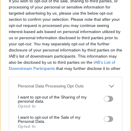
Ελληνική Αναπτυξιακή Τράπεζα: Με «προίκα» 2 δισ. ευρώ ανοίγει
If you wish to opt-out of the sale, sharing to third parties, or
δρόμο για δάνεια έως 5 δισ. σε μικρομεσαίες
processing of your personal or sensitive information for
targeted advertising by us, please use the below opt-out
section to confirm your selection. Please note that after your
opt-out request is processed you may continue seeing
interest-based ads based on personal information utilized by
Β.Σ. Καρούλιας: Τζίρος 98,7
Deloitte Ελλάδος:
us or personal information disclosed to third parties prior to
εκατ. ευρώ και αύξηση κερδών
Χρηματοοικονομικός
your opt-out. You may separately opt-out of the further
57% - Τα νέα στοιχήματα σε
σύμβουλος της ΔΕΗ για την
disclosure of your personal information by third parties on the
low & non alcohol
είσοδο στην πολωνική αγορά
ενέργειας
IAB’s list of downstream participants. This information may
also be disclosed by us to third parties on the
IAB’s List of
Downstream Participants
that may further disclose it to other
third parties.
Η Chery επενδύει 75 εκατ. δολάρια στην KG Mobility
Personal Data Processing Opt Outs
I want to opt-out of the Sharing of my
Το FIAT 500 Hybrid τώρα από
Ατρόμητος και Novibet
personal data.
Opted In
18.990 ευρώ
συνεχίζουν μαζί: Ανανέωση της
συνεργασίας τους μέχρι το
2028
I want to opt-out of the Sale of my
Personal Data.
Opted In