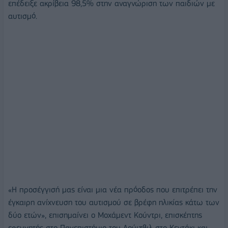
επέδειξε ακρίβεια 98,5% στην αναγνώριση των παιδιών με
αυτισμό.
«Η προσέγγισή μας είναι μια νέα πρόοδος που επιτρέπει την
έγκαιρη ανίχνευση του αυτισμού σε βρέφη ηλικίας κάτω των
δύο ετών», επισημαίνει ο Μοχάμεντ Κούντρι, επισκέπτης
ερευνητής στο Πανεπιστήμιο του Λούιζβιλ στο Κεντάκι και