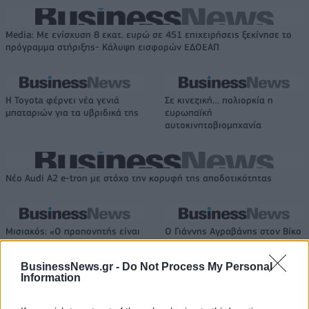
Media: Με ενίσχυση 8 εκατ. ευρώ σε 451 επιχειρήσεις ξεκίνησε το
πρόγραμμα στήριξης- Κάλυψη εισφορών ΕΔΟΕΑΠ
Η Toyota φέρνει νέα γενιά
Σε κινεζική… πολιορκία η
μπαταριών για τα υβριδικά της
ευρωπαϊκή
αυτοκινητοβιομηχανία
Νέο Audi A2 e-tron με στόχο την κορυφή της αποδοτικότητας
Μισιακός: «Ο προπονητής είναι
Ο Γιάννης Αγραβάνης στον Βίκο
υπεύθυνος και αναλαμβάνω την
Ιωαννίνων
ευθύνη»
BusinessNews.gr -
Do Not Process My Personal
Information