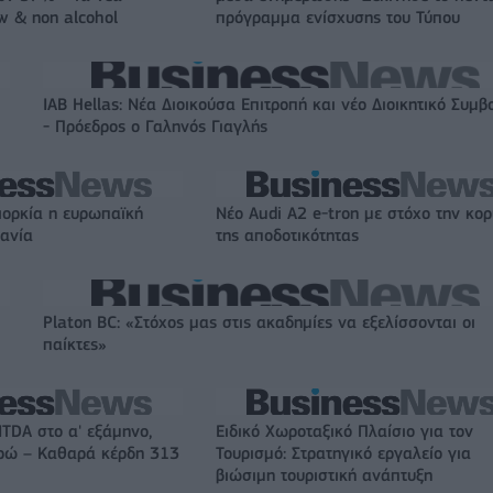
w & non alcohol
πρόγραμμα ενίσχυσης του Τύπου
IAB Hellas: Νέα Διοικούσα Επιτροπή και νέο Διοικητικό Συμβ
- Πρόεδρος ο Γαληνός Γιαγλής
ιορκία η ευρωπαϊκή
Νέο Audi A2 e-tron με στόχο την κο
χανία
της αποδοτικότητας
Platon BC: «Στόχος μας στις ακαδημίες να εξελίσσονται οι
παίκτες»
ITDA στο α' εξάμηνο,
Ειδικό Χωροταξικό Πλαίσιο για τον
υρώ – Καθαρά κέρδη 313
Τουρισμό: Στρατηγικό εργαλείο για
βιώσιμη τουριστική ανάπτυξη