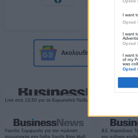
Opted 
I want t
Opted 
I want 
Advertis
Opted 
I want t
of my P
was col
Opted 
Live στις 15:30 για το Ευρωπαϊκό Παίδων, Ελλάδα-Ισπανία
Fourlis: Συμφωνία για την πώληση
Β.Σ. Καρούλιας: Τ
συμμετοχής στο Sofia South Ring Mall
και αύξηση κερδ