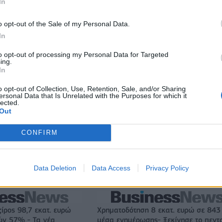
In
o opt-out of the Sale of my Personal Data.
In
to opt-out of processing my Personal Data for Targeted
ing.
In
o opt-out of Collection, Use, Retention, Sale, and/or Sharing
ersonal Data that Is Unrelated with the Purposes for which it
lected.
Out
CONFIRM
Μοκόκα: «Θέλουμε να χτίσουμε κάτι μεγάλο με την ιδιοκτησ
Data Deletion
Data Access
Privacy Policy
και τη διοίκηση»
ζίρος 98,7 εκατ. ευρώ
Χρηματοδότηση 8 εκατ. ευρώ σε 843
ών 57% - Τα νέα
μέσα ενημέρωσης- Ξεκίνησε το πεντ