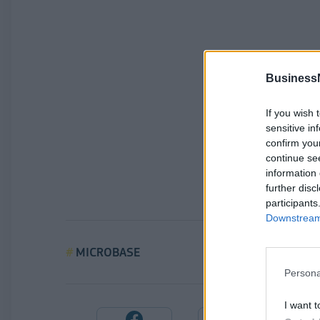
Business
If you wish 
sensitive in
confirm you
continue se
information 
further disc
participants
Downstream 
MICROBASE
Persona
I want t