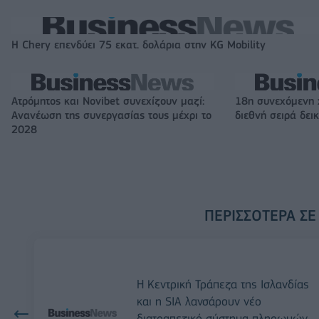
Η Chery επενδύει 75 εκατ. δολάρια στην KG Mobility
Ατρόμητος και Novibet συνεχίζουν μαζί:
18η συνεχόμενη 
Ανανέωση της συνεργασίας τους μέχρι το
διεθνή σειρά δε
2028
ΠΕΡΙΣΣΌΤΕΡΑ ΣΕ
H Κεντρική Τράπεζα της Ισλανδίας
και η SIA λανσάρουν νέο
διατραπεζικό σύστημα πληρωμών