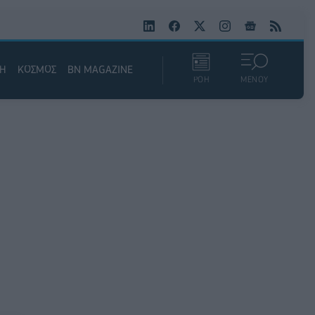
ΚΗ
ΚΟΣΜΟΣ
BN MAGAZINE
ΡΟΗ
ΜΕΝΟΥ