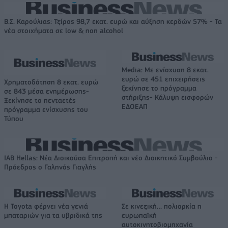
Β.Σ. Καρούλιας: Τζίρος 98,7 εκατ. ευρώ και αύξηση κερδών 57% - Τα
νέα στοιχήματα σε low & non alcohol
Media: Με ενίσχυση 8 εκατ.
ευρώ σε 451 επιχειρήσεις
Χρηματοδότηση 8 εκατ. ευρώ
ξεκίνησε το πρόγραμμα
σε 843 μέσα ενημέρωσης-
στήριξης- Κάλυψη εισφορών
Ξεκίνησε το πενταετές
ΕΔΟΕΑΠ
πρόγραμμα ενίσχυσης του
Τύπου
IAB Hellas: Νέα Διοικούσα Επιτροπή και νέο Διοικητικό Συμβούλιο -
Πρόεδρος ο Γαληνός Γιαγλής
Η Toyota φέρνει νέα γενιά
Σε κινεζική… πολιορκία η
μπαταριών για τα υβριδικά της
ευρωπαϊκή
αυτοκινητοβιομηχανία