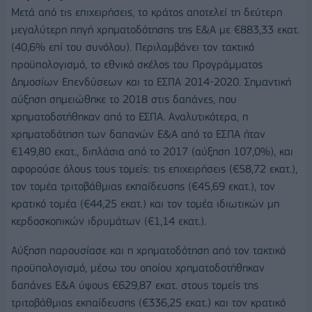
Μετά από τις επιχειρήσεις, το κράτος αποτελεί τη δεύτερη
μεγαλύτερη πηγή χρηματοδότησης της Ε&Α με €883,33 εκατ.
(40,6% επί του συνόλου). Περιλαμβάνει τον τακτικό
προϋπολογισμό, το εθνικό σκέλος του Προγράμματος
Δημοσίων Επενδύσεων και το ΕΣΠΑ 2014-2020. Σημαντική
αύξηση σημειώθηκε το 2018 στις δαπάνες, που
χρηματοδοτήθηκαν από το ΕΣΠΑ. Αναλυτικότερα, η
χρηματοδότηση των δαπανών Ε&Α από το ΕΣΠΑ ήταν
€149,80 εκατ., διπλάσια από το 2017 (αύξηση 107,0%), και
αφορούσε όλους τους τομείς: τις επιχειρήσεις (€58,72 εκατ.),
τον τομέα τριτοβάθμιας εκπαίδευσης (€45,69 εκατ.), τον
κρατικό τομέα (€44,25 εκατ.) και τον τομέα ιδιωτικών μη
κερδοσκοπικών ιδρυμάτων (€1,14 εκατ.).
Αύξηση παρουσίασε και η χρηματοδότηση από τον τακτικό
προϋπολογισμό, μέσω του οποίου χρηματοδοτήθηκαν
δαπάνες Ε&Α ύψους €629,87 εκατ. στους τομείς της
τριτοβάθμιας εκπαίδευσης (€336,25 εκατ.) και τον κρατικό