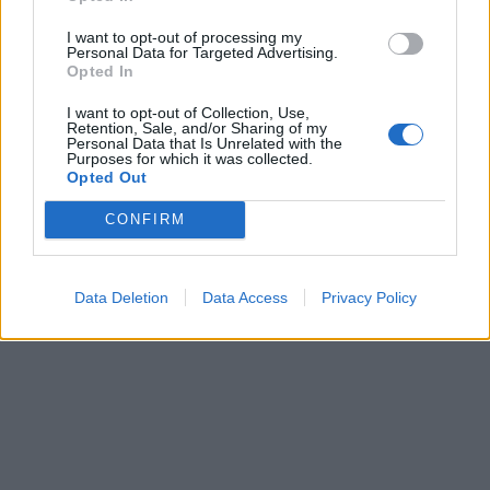
ΠΕΡΙΣΣΌΤΕΡΑ ΣΕ ΑΥΤΉ ΤΗΝ ΚΑΤΗΓΟΡΊΑ
I want to opt-out of processing my
Personal Data for Targeted Advertising.
Opted In
I want to opt-out of Collection, Use,
Retention, Sale, and/or Sharing of my
Personal Data that Is Unrelated with the
Purposes for which it was collected.
Opted Out
Canon EOS-1D X Mark III:
Ανακοινώθηκε επίσημα η
CONFIRM
Η Huawei προμήθευσε σε
ανάπτυξη της
χρόνο-ρεκόρ την αγορά με
200 εκατ. smartphones
24/10/2019 - 12:16
Data Deletion
Data Access
Privacy Policy
23/10/2019 - 19:53