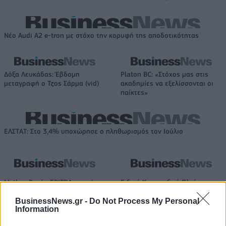
Νέο Audi A2 e-tron με στόχο την κορυφή της αποδοτικότητας
Δόξα Λευκάδας: Έβδομη
Platon BC: «Στόχος μας στις
μεταγραφή ο Τζος Σάρμα (vid)
ακαδημίες να εξελίσσονται οι
παίκτες»
ΕΛΣΤΑΤ: Στο 3,4% υποχώρησε ο πληθωρισμός τον Ιούλιο
Metlen: Ρεκόρ EBITDA στο α'
Ειδικό Χωροταξικό Πλαίσιο για
εξάμηνο, στα 550 εκατ. ευρώ –
τον Τουρισμό: Στρατηγικό
Καθαρά κέρδη 313 εκατ. ευρώ
εργαλείο για βιώσιμη
BusinessNews.gr -
Do Not Process My Personal
Information
τουριστική ανάπτυξη