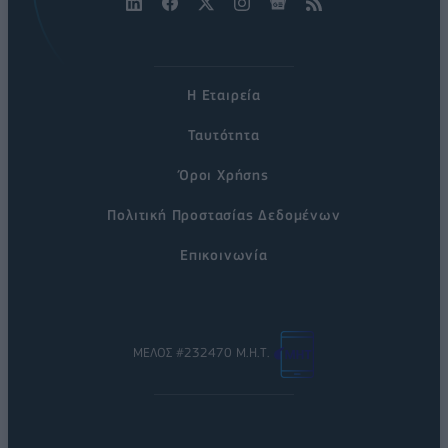
Η Εταιρεία
Ταυτότητα
Όροι Χρήσης
Πολιτική Προστασίας Δεδομένων
Επικοινωνία
ΜΕΛΟΣ #232470 Μ.Η.Τ.