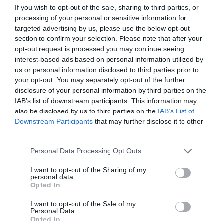
If you wish to opt-out of the sale, sharing to third parties, or
processing of your personal or sensitive information for
Η Chery επενδύει 75 εκατ. δολάρια στην KG Mobility
targeted advertising by us, please use the below opt-out
section to confirm your selection. Please note that after your
opt-out request is processed you may continue seeing
interest-based ads based on personal information utilized by
Το FIAT 500 Hybrid τώρα από
Ατρόμητος και Novibet
18.990 ευρώ
συνεχίζουν μαζί: Ανανέωση της
us or personal information disclosed to third parties prior to
συνεργασίας τους μέχρι το
your opt-out. You may separately opt-out of the further
2028
disclosure of your personal information by third parties on the
IAB’s list of downstream participants. This information may
also be disclosed by us to third parties on the
IAB’s List of
Downstream Participants
that may further disclose it to other
18η συνεχόμενη χρονιά για τον ΟΤΕ στη διεθνή σειρά δεικτών
third parties.
FTSE4Good
Personal Data Processing Opt Outs
I want to opt-out of the Sharing of my
Alpha Bank: Για πρώτη φορά το Αρχαίο Θέατρο Επιδαύρου άνοιξε τις
personal data.
πύλες του σε όλους
Opted In
I want to opt-out of the Sale of my
Personal Data.
Opted In