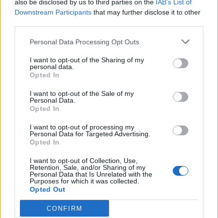
Ένας χρόνος GDPR στην
also be disclosed by us to third parties on the
IAB’s List of
Ελλάδα: 930 καταγγελίες
Μόνο το 36% των
Downstream Participants
that may further disclose it to other
χωρίς επιβολή κυρώσεων
εταιρειών προσφέρει
third parties.
πλήρως ψηφιακή εμπειρία
03/06/2019 - 03:00
στον πελάτη
Personal Data Processing Opt Outs
03/06/2019 - 03:00
I want to opt-out of the Sharing of my
personal data.
Opted In
I want to opt-out of the Sale of my
Personal Data.
Opted In
I want to opt-out of processing my
Personal Data for Targeted Advertising.
Opted In
I want to opt-out of Collection, Use,
Retention, Sale, and/or Sharing of my
Personal Data that Is Unrelated with the
Purposes for which it was collected.
Opted Out
ΡΟΗ ΕΙΔΗΣΕΩΝ
CONFIRM