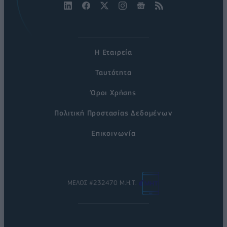
Η Εταιρεία
Ταυτότητα
Όροι Χρήσης
Πολιτική Προστασίας Δεδομένων
Επικοινωνία
ΜΕΛΟΣ #232470 Μ.Η.Τ.