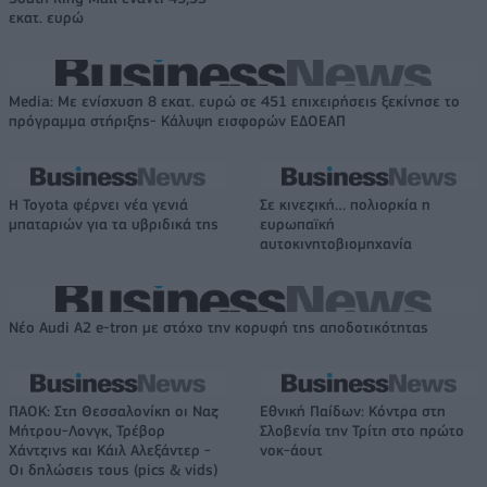
εκατ. ευρώ
Media: Με ενίσχυση 8 εκατ. ευρώ σε 451 επιχειρήσεις ξεκίνησε το
πρόγραμμα στήριξης- Κάλυψη εισφορών ΕΔΟΕΑΠ
Η Toyota φέρνει νέα γενιά
Σε κινεζική… πολιορκία η
μπαταριών για τα υβριδικά της
ευρωπαϊκή
αυτοκινητοβιομηχανία
Νέο Audi A2 e-tron με στόχο την κορυφή της αποδοτικότητας
ΠΑΟΚ: Στη Θεσσαλονίκη οι Ναζ
Εθνική Παίδων: Κόντρα στη
Μήτρου-Λονγκ, Τρέβορ
Σλοβενία την Τρίτη στο πρώτο
Χάντζινς και Κάιλ Αλεξάντερ -
νοκ-άουτ
Οι δηλώσεις τους (pics & vids)