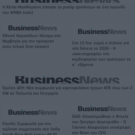
Η Κέιλα ΜακΜπράιντ έσπασε το ρεκόρ τριπόντων σε ένα παιχνίδι
του WNBA (vids)
Εθνική Κορασίδων: Κόντρα στη
Νορβηγία για την πρόκριση
Στα 15 δισ. ευρώ ο στόχος για
στον τελικό (live stream)
νέα δάνεια το 2026 - Η
«ακτινογραφία» της
κερδοφορίας των τραπεζών το
α΄ εξάμηνο
Όμιλος ΔΕΗ: Νέα συμφωνία για χαρτοφυλάκιο έργων ΑΠΕ άνω των 2
GW σε Πολωνία και Ουγγαρία
ΣΚΑΪ: Ολοκληρώθηκε η θητεία
του Γρηγόρη Δημητριάδη - Ο
Fourlis: Συμφωνία για την
Γιάννης Αλαφούζος επιστρέφει
πώληση συμμετοχής στο Sofia
στη θέση του CEO
South Ring Mall έναντι 49,35