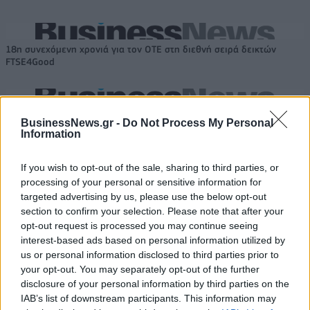
18η συνεχόμενη χρονιά για τον ΟΤΕ στη διεθνή σειρά δεικτών
FTSE4Good
Alpha Bank: Για πρώτη φορά το Αρχαίο Θέατρο Επιδαύρου άνοιξε τις
BusinessNews.gr -
Do Not Process My Personal
πύλες του σε όλους
Information
If you wish to opt-out of the sale, sharing to third parties, or
processing of your personal or sensitive information for
targeted advertising by us, please use the below opt-out
ΠΕΡΙΣΣΌΤΕΡΑ ΣΕ ΑΥΤΉ ΤΗΝ ΚΑΤΗΓΟΡΊΑ
section to confirm your selection. Please note that after your
opt-out request is processed you may continue seeing
interest-based ads based on personal information utilized by
us or personal information disclosed to third parties prior to
your opt-out. You may separately opt-out of the further
disclosure of your personal information by third parties on the
IAB’s list of downstream participants. This information may