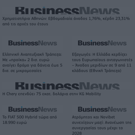
Χρηματιστήριο Αθηνών: Εβδομαδιαία άνοδος 1,76%, κέρδη 23,31%
από τις αρχές του έτους
Ελληνική Αναπτυξιακή Τράπεζα:
Εξαγωγές: Η Ελλάδα κερδίζει
Με «προίκα» 2 δισ. ευρώ
τους Ευρωπαίους ανταγωνιστές
ανοίγει δρόμο για δάνεια έως 5
– Άνοδος μεριδίων σε 9 από 11
δισ. σε μικρομεσαίες
κλάδους (Εθνική Τράπεζα)
Η Chery επενδύει 75 εκατ. δολάρια στην KG Mobility
Το FIAT 500 Hybrid τώρα από
Ατρόμητος και Novibet
18.990 ευρώ
συνεχίζουν μαζί: Ανανέωση της
συνεργασίας τους μέχρι το
2028