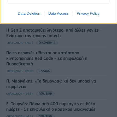
Ανασφάλιστα ΙΧ: Ψηφιακό «σαφάρι» προστίμων και
έλεγχος ενστάσεων με AI
Data Deletion
Data Access
Privacy Policy
10/08/2026 - 09:31
ΟΙΚΟΝΟΜΙΑ
Η Gen Z αποταμιεύει λιγότερο, από άλλες γενιές -
Ενίσχυση της χρήσης fintech
10/08/2026 - 09:17
ΟΙΚΟΝΟΜΙΑ
Ποιες περιοχές τίθενται σε κατάσταση
κινητοποίησης Red Code - Σε επιφυλακή η
Πυροσβεστική
10/08/2026 - 09:00
ΕΛΛΑΔΑ
Π. Μαρινάκης: «Το δημογραφικό δεν μπορεί να
περιμένει»
09/08/2026 - 14:34
ΠΟΛΙΤΙΚΗ
Ε. Τουρνάς: Πάνω από 400 πυρκαγιές σε δέκα
ημέρες - Σε επιφυλακή ο κρατικός μηχανισμός
09/08/2026 - 14:17
ΠΟΛΙΤΙΚΗ