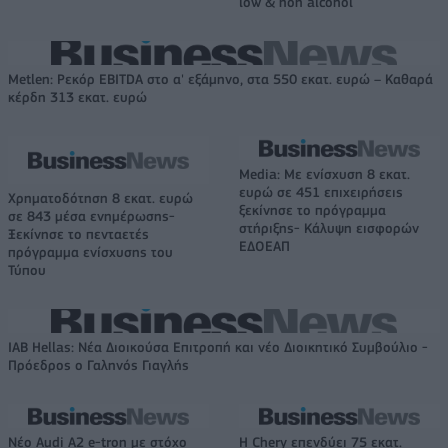
low & non alcohol
Metlen: Ρεκόρ EBITDA στο α' εξάμηνο, στα 550 εκατ. ευρώ – Καθαρά
κέρδη 313 εκατ. ευρώ
Media: Με ενίσχυση 8 εκατ.
ευρώ σε 451 επιχειρήσεις
Χρηματοδότηση 8 εκατ. ευρώ
ξεκίνησε το πρόγραμμα
σε 843 μέσα ενημέρωσης-
στήριξης- Κάλυψη εισφορών
Ξεκίνησε το πενταετές
ΕΔΟΕΑΠ
πρόγραμμα ενίσχυσης του
Τύπου
IAB Hellas: Νέα Διοικούσα Επιτροπή και νέο Διοικητικό Συμβούλιο -
Πρόεδρος ο Γαληνός Γιαγλής
Νέο Audi A2 e-tron με στόχο
Η Chery επενδύει 75 εκατ.