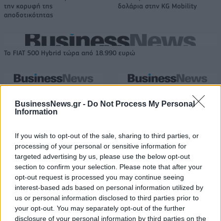
την κορυφή της
δολάρια στην KG Mobility
αποδοτικότητας
Το FIAT 500 Hybrid τώρα από 18.990 ευρώ
Πάρκερ: «Όνειρό μου να
Παγκόσμιο Κύπελλο Γυναικών:
κατακτήσω το ΝΒΑ Europe με τη
Με Κέιτλιν Κλαρκ η δωδεκάδα
BusinessNews.gr -
Do Not Process My Personal
Βιλερμπάν – Το πλάνο της
των ΗΠΑ
Information
ομάδας μένει ίδιο»
If you wish to opt-out of the sale, sharing to third parties, or
processing of your personal or sensitive information for
HELLENiQ ENERGY: Κέρδη 393 εκατ. ευρώ στο α' εξάμηνο – Στα 734
targeted advertising by us, please use the below opt-out
εκατ. ευρώ τα EBITDA
section to confirm your selection. Please note that after your
opt-out request is processed you may continue seeing
interest-based ads based on personal information utilized by
us or personal information disclosed to third parties prior to
your opt-out. You may separately opt-out of the further
Viohalco: Αυξημένος κατά 14%
ΥΠΕΘΟΟ: Νέες επενδύσεις 1
disclosure of your personal information by third parties on the