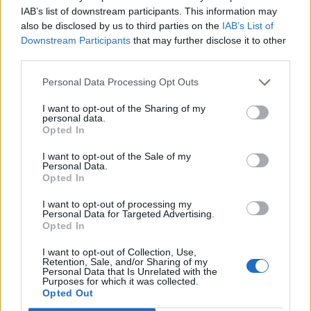
ο τζίρος στο α' εξάμηνο, στα 4,3
δισ. ευρώ ως το 2028 για την
IAB’s list of downstream participants. This information may
δισ. ευρώ – Στα 446 εκατ. ευρώ
Ενέργεια
also be disclosed by us to third parties on the
IAB’s List of
τα EBITDA
Downstream Participants
that may further disclose it to other
third parties.
Η συμφωνία Arval-Athlon αναδιαμορφώνει την αγορά leasing
Personal Data Processing Opt Outs
I want to opt-out of the Sharing of my
personal data.
Opted In
VW: Η δύσκολη εξίσωση της
18η συνεχόμενη χρονιά για τον
αναδιάρθρωσης
ΟΤΕ στη διεθνή σειρά δεικτών
I want to opt-out of the Sale of my
FTSE4Good
Personal Data.
Opted In
I want to opt-out of processing my
Alpha Bank: Για πρώτη φορά το Αρχαίο Θέατρο Επιδαύρου άνοιξε τις
Personal Data for Targeted Advertising.
Opted In
πύλες του σε όλους
I want to opt-out of Collection, Use,
Retention, Sale, and/or Sharing of my
Personal Data that Is Unrelated with the
ESG Report 2025: Πώς η ΑΒ Βασιλόπουλος μετατρέπει τη
Purposes for which it was collected.
βιωσιμότητα σε καθημερινή πράξη
Opted Out