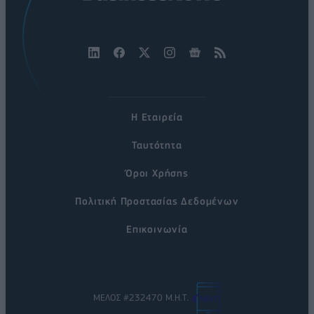
Η Εταιρεία
Ταυτότητα
Όροι Χρήσης
Πολιτική Προστασίας Δεδομένων
Επικοινωνία
ΜΕΛΟΣ #232470 Μ.Η.Τ.