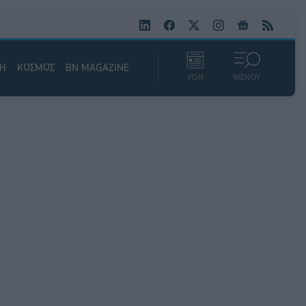
ΚΗ
ΚΟΣΜΟΣ
BN MAGAZINE
ΡΟΗ
ΜΕΝΟΥ