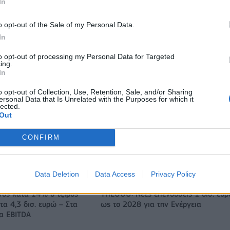
πρόγραμμα ενίσχυσης του Τύπου
In
o opt-out of the Sale of my Personal Data.
In
IAB Hellas: Νέα Διοικούσα Επιτροπή και νέο Διοικητικό Συμβ
- Πρόεδρος ο Γαληνός Γιαγλής
to opt-out of processing my Personal Data for Targeted
ing.
In
o opt-out of Collection, Use, Retention, Sale, and/or Sharing
 75 εκατ. δολάρια στην
Το FIAT 500 Hybrid τώρα από 18.99
ersonal Data that Is Unrelated with the Purposes for which it
ευρώ
lected.
Out
CONFIRM
Πάρκερ: «Όνειρό μου να κατακτήσω το ΝΒΑ Europe με τη
Βιλερμπάν» - Η διευκρινιστική ανάρτηση που έκανε
Data Deletion
Data Access
Privacy Policy
νος κατά 14% ο τζίρος
ΥΠΕΘΟΟ: Νέες επενδύσεις 1 δισ. ευ
τα 4,3 δισ. ευρώ – Στα
ως το 2028 για την Ενέργεια
τα EBITDA