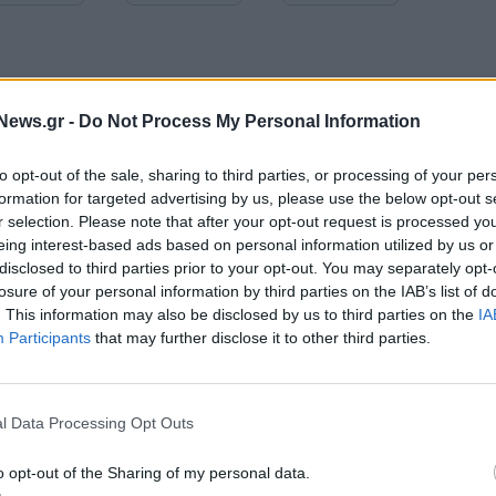
News.gr -
Do Not Process My Personal Information
to opt-out of the sale, sharing to third parties, or processing of your per
formation for targeted advertising by us, please use the below opt-out s
r selection. Please note that after your opt-out request is processed y
eing interest-based ads based on personal information utilized by us or
disclosed to third parties prior to your opt-out. You may separately opt-
losure of your personal information by third parties on the IAB’s list of
. This information may also be disclosed by us to third parties on the
IA
Participants
that may further disclose it to other third parties.
Ευρωπαϊκό Κορασίδων Β' Κατηγορίας: Πρεμιέρα με νίκη για
Δανία και Ισλανδία - Το πανόραμα
l Data Processing Opt Outs
ITDA στο α' εξάμηνο,
Χρηματοδότηση 8 εκατ. ευρώ σε 843
o opt-out of the Sharing of my personal data.
υρώ – Καθαρά κέρδη 313
μέσα ενημέρωσης- Ξεκίνησε το πεντ