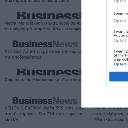
στοιχήματα σε low & non alcohol
εκατ. ευρώ
Opted 
I want t
Opted 
Media: Με ενίσχυση 8 εκατ. ευρώ σε 451 επιχειρήσεις ξεκίνησε
το πρόγραμμα στήριξης- Κάλυψη εισφορών ΕΔΟΕΑΠ
I want 
Advertis
Opted 
I want t
Νέο Audi A2 e-tron με στόχο την κορυφή
Η Chery επενδύει
of my P
της αποδοτικότητας
KG Mobility
was col
Opted 
Ουκρανία: Με Μίχαϊλιουκ και Λεν κόντρα στην Ελλάδα
HELLENiQ ENERGY: Κέρδη 393 εκατ. ευρώ
Viohalco: Αυξημέ
στο α' εξάμηνο – Στα 734 εκατ. ευρώ τα
στο α' εξάμηνο, σ
EBITDA
446 εκατ. ευρώ 