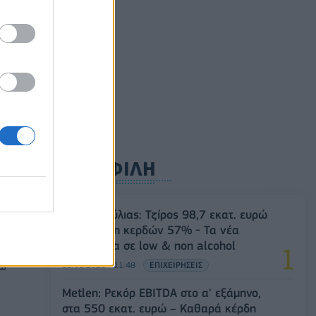
ούλιο
0
ΔΗΜΟΦΙΛΗ
Β.Σ. Καρούλιας: Τζίρος 98,7 εκατ. ευρώ
και αύξηση κερδών 57% - Τα νέα
στοιχήματα σε low & non alcohol
06/08/2026 - 11:48
ΕΠΙΧΕΙΡΗΣΕΙΣ
ρώ
Metlen: Ρεκόρ EBITDA στο α' εξάμηνο,
στα 550 εκατ. ευρώ – Καθαρά κέρδη