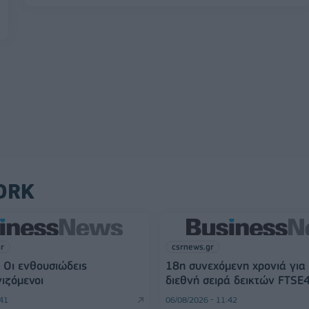
ORK
gr
csrnews.gr
 Οι ενθουσιώδεις
18η συνεχόμενη χρονιά για
ιζόμενοι
διεθνή σειρά δεικτών FTSE
:41
06/08/2026 - 11:42