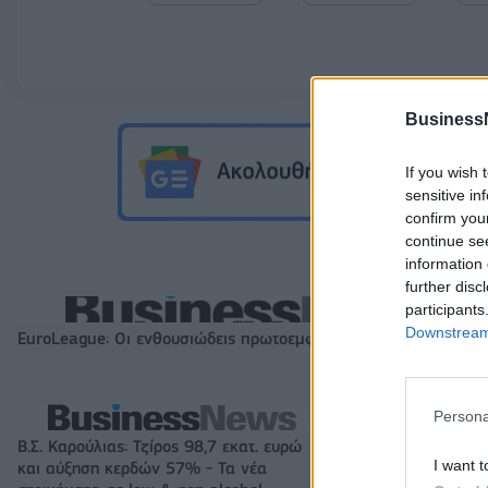
Business
If you wish 
sensitive in
confirm you
continue se
information 
further disc
participants
Downstream 
EuroLeague: Οι ενθουσιώδεις πρωτοεμφανιζόμενοι
Persona
Β.Σ. Καρούλιας: Τζίρος 98,7 εκατ. ευρώ
Metlen: Ρεκόρ EB
I want t
και αύξηση κερδών 57% - Τα νέα
στα 550 εκατ. ε