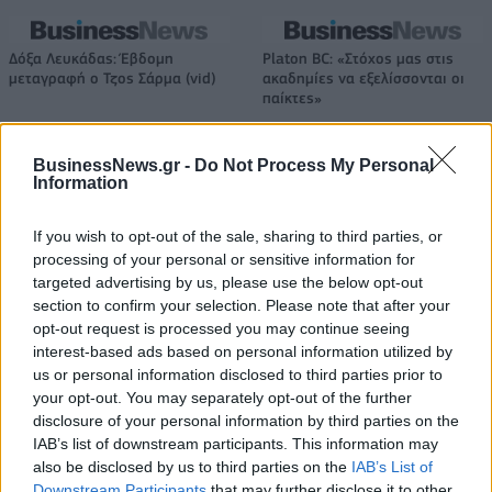
Δόξα Λευκάδας: Έβδομη
Platon BC: «Στόχος μας στις
μεταγραφή ο Τζος Σάρμα (vid)
ακαδημίες να εξελίσσονται οι
παίκτες»
BusinessNews.gr -
Do Not Process My Personal
ΕΛΣΤΑΤ: Στο 3,4% υποχώρησε ο πληθωρισμός τον Ιούλιο
Information
If you wish to opt-out of the sale, sharing to third parties, or
processing of your personal or sensitive information for
targeted advertising by us, please use the below opt-out
Metlen: Ρεκόρ EBITDA στο α'
Ειδικό Χωροταξικό Πλαίσιο για
section to confirm your selection. Please note that after your
εξάμηνο, στα 550 εκατ. ευρώ –
τον Τουρισμό: Στρατηγικό
opt-out request is processed you may continue seeing
Καθαρά κέρδη 313 εκατ. ευρώ
εργαλείο για βιώσιμη
interest-based ads based on personal information utilized by
τουριστική ανάπτυξη
us or personal information disclosed to third parties prior to
your opt-out. You may separately opt-out of the further
disclosure of your personal information by third parties on the
Η Chery επενδύει 75 εκατ. δολάρια στην KG Mobility
IAB’s list of downstream participants. This information may
also be disclosed by us to third parties on the
IAB’s List of
Downstream Participants
that may further disclose it to other