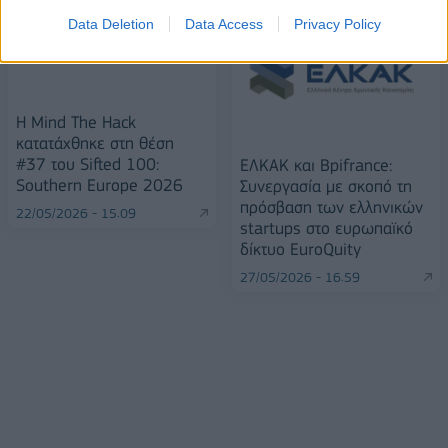
Data Deletion
Data Access
Privacy Policy
Η Mind The Hack
κατατάχθηκε στη θέση
#37 του Sifted 100:
ΕΛΚΑΚ και Bpifrance:
Southern Europe 2026
Συνεργασία με σκοπό τη
πρόσβαση των ελληνικών
22/05/2026 - 15:09
startups στο ευρωπαϊκό
δίκτυο EuroQuity
27/05/2026 - 16:59