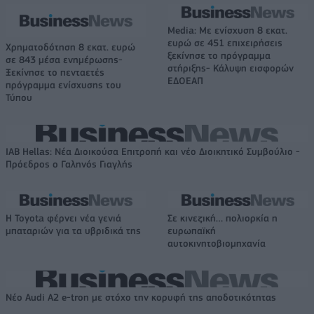
Media: Με ενίσχυση 8 εκατ.
ευρώ σε 451 επιχειρήσεις
Χρηματοδότηση 8 εκατ. ευρώ
ξεκίνησε το πρόγραμμα
σε 843 μέσα ενημέρωσης-
στήριξης- Κάλυψη εισφορών
Ξεκίνησε το πενταετές
ΕΔΟΕΑΠ
πρόγραμμα ενίσχυσης του
Τύπου
IAB Hellas: Νέα Διοικούσα Επιτροπή και νέο Διοικητικό Συμβούλιο -
Πρόεδρος ο Γαληνός Γιαγλής
Η Toyota φέρνει νέα γενιά
Σε κινεζική… πολιορκία η
μπαταριών για τα υβριδικά της
ευρωπαϊκή
αυτοκινητοβιομηχανία
Νέο Audi A2 e-tron με στόχο την κορυφή της αποδοτικότητας