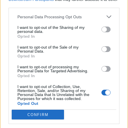
third parties.
Το FIAT 500 Hybrid τώρα από
Ατρόμητος και Novibet
18.990 ευρώ
συνεχίζουν μαζί: Ανανέωση της
Personal Data Processing Opt Outs
συνεργασίας τους μέχρι το
2028
I want to opt-out of the Sharing of my
personal data.
Opted In
18η συνεχόμενη χρονιά για τον ΟΤΕ στη διεθνή σειρά δεικτών
I want to opt-out of the Sale of my
FTSE4Good
Personal Data.
Opted In
I want to opt-out of processing my
Personal Data for Targeted Advertising.
Alpha Bank: Για πρώτη φορά το Αρχαίο Θέατρο Επιδαύρου άνοιξε τις
Opted In
πύλες του σε όλους
I want to opt-out of Collection, Use,
Retention, Sale, and/or Sharing of my
Personal Data that Is Unrelated with the
Purposes for which it was collected.
Opted Out
ΠΕΡΙΣΣΌΤΕΡΑ ΣΕ ΑΥΤΉ ΤΗΝ ΚΑΤΗΓΟΡΊΑ
CONFIRM