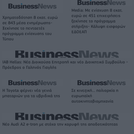
Media: Με ενίσχυση 8 εκατ.
ευρώ σε 451 επιχειρήσεις
Χρηματοδότηση 8 εκατ. ευρώ
ξεκίνησε το πρόγραμμα
σε 843 μέσα ενημέρωσης-
στήριξης- Κάλυψη εισφορών
Ξεκίνησε το πενταετές
ΕΔΟΕΑΠ
πρόγραμμα ενίσχυσης του
Τύπου
IAB Hellas: Νέα Διοικούσα Επιτροπή και νέο Διοικητικό Συμβούλιο -
Πρόεδρος ο Γαληνός Γιαγλής
Η Toyota φέρνει νέα γενιά
Σε κινεζική… πολιορκία η
μπαταριών για τα υβριδικά της
ευρωπαϊκή
αυτοκινητοβιομηχανία
Νέο Audi A2 e-tron με στόχο την κορυφή της αποδοτικότητας