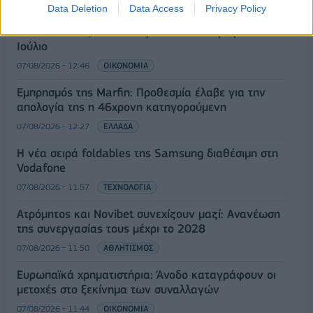
07/08/2026 - 13:07
ΟΙΚΟΝΟΜΙΑ
Data Deletion
Data Access
Privacy Policy
ΕΛΣΤΑΤ: Στο 3,4% υποχώρησε ο πληθωρισμός τον
Ιούλιο
07/08/2026 - 12:46
ΟΙΚΟΝΟΜΙΑ
Εμπρησμός της Marfin: Προθεσμία έλαβε για την
απολογία της η 46χρονη κατηγορούμενη
07/08/2026 - 12:27
ΕΛΛΑΔΑ
Η νέα σειρά foldables της Samsung διαθέσιμη στη
Vodafone
07/08/2026 - 11:57
ΤΕΧΝΟΛΟΓΙΑ
Ατρόμητος και Novibet συνεχίζουν μαζί: Ανανέωση
της συνεργασίας τους μέχρι το 2028
07/08/2026 - 11:50
ΑΘΛΗΤΙΣΜΟΣ
Ευρωπαϊκά χρηματιστήρια: Άνοδο καταγράφουν οι
μετοχές στο ξεκίνημα των συναλλαγών
07/08/2026 - 11:44
ΟΙΚΟΝΟΜΙΑ