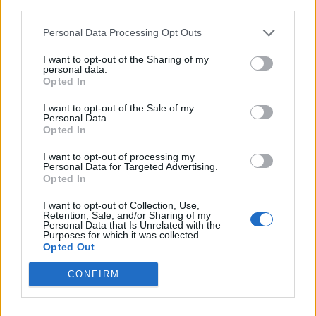
third parties.
Personal Data Processing Opt Outs
ΡΟΗ ΕΙΔΗΣΕΩΝ
I want to opt-out of the Sharing of my
personal data.
Opted In
Άρειος Πάγος- Ε. Μπακέλας: Δεν ανασύρεται από το
αρχείο η υπόθεση των υποκλοπών
I want to opt-out of the Sale of my
Personal Data.
07/08/2026 - 14:11
ΕΛΛΑΔΑ
Opted In
Σαουδική Αραβία, Τουρκία και Πακιστάν
I want to opt-out of processing my
υπογράφουν κοινή αμυντική συμφωνία
Personal Data for Targeted Advertising.
Opted In
07/08/2026 - 13:47
ΚΟΣΜΟΣ
I want to opt-out of Collection, Use,
Αναστολή λειτουργίας του αιολικού πάρκου στη
Retention, Sale, and/or Sharing of my
Βοιωτία- Προφυλακίστηκαν οι τρεις
Personal Data that Is Unrelated with the
Purposes for which it was collected.
κατηγορούμενοι
Opted Out
07/08/2026 - 13:23
ΕΛΛΑΔΑ
CONFIRM
Χρηματιστήριο: Στις 2.618,95 μονάδες ο Γενικός
Δείκτης Τιμών, με άνοδο 0,40%