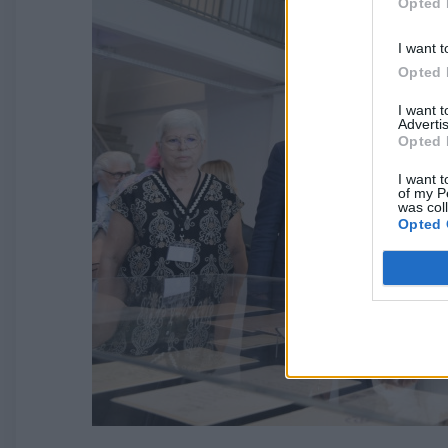
Opted 
I want t
Opted 
I want 
Advertis
Opted 
I want t
of my P
was col
Opted 