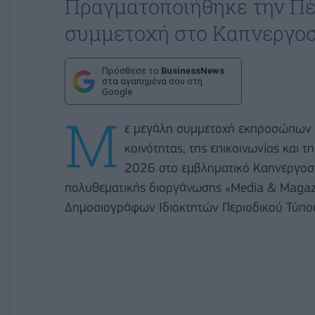
Πραγματοποιήθηκε την Πέμ
συμμετοχή στο Καπνεργοσ
Πρόσθεσε το
BusinessNews
στα αγαπημένα σου στη
Google
Μ
ε μεγάλη συμμετοχή εκπροσώπων τ
κοινότητας, της επικοινωνίας και 
2026 στο εμβληματικό Καπνεργοστ
πολυθεματικής διοργάνωσης «Media & Magaz
Δημοσιογράφων Ιδιοκτητών Περιοδικού Τύπου