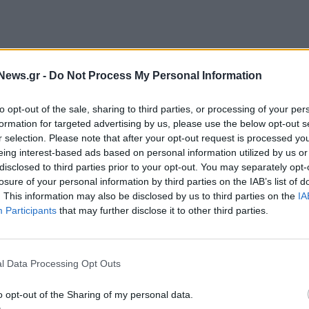
News.gr -
Do Not Process My Personal Information
to opt-out of the sale, sharing to third parties, or processing of your per
formation for targeted advertising by us, please use the below opt-out s
εδρος της ΕΔΙΠΤ
Πέννυ Καλύβα
αναφέρθηκε στο μήνυμα
r selection. Please note that after your opt-out request is processed y
, τα workshops και τις εκπαιδευτικές δράσεις για
eing interest-based ads based on personal information utilized by us or
disclosed to third parties prior to your opt-out. You may separately opt-
ενημέρωσης και της φιλαναγνωσίας, υπογραμμίζοντας
losure of your personal information by third parties on the IAB’s list of
ου Τύπου και της ενυπόγραφης δημοσιογραφίας σε μια
. This information may also be disclosed by us to third parties on the
IA
αναγκαία από ποτέ.
Participants
that may further disclose it to other third parties.
l Data Processing Opt Outs
o opt-out of the Sharing of my personal data.