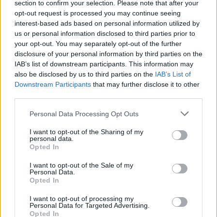
η μηνιαία πανελλαδική
section to confirm your selection. Please note that after your
δημοσκόπηση της Opinion
opt-out request is processed you may continue seeing
Το ATTICA TV διαθέσιμο
Poll
interest-based ads based on personal information utilized by
και στο Replay της
us or personal information disclosed to third parties prior to
19/02/2024 - 19:31
Cosmote TV
your opt-out. You may separately opt-out of the further
disclosure of your personal information by third parties on the
16/02/2024 - 13:09
IAB’s list of downstream participants. This information may
also be disclosed by us to third parties on the
IAB’s List of
Downstream Participants
that may further disclose it to other
third parties.
Personal Data Processing Opt Outs
I want to opt-out of the Sharing of my
personal data.
Opted In
I want to opt-out of the Sale of my
Personal Data.
Opted In
ΡΟΗ ΕΙΔΗΣΕΩΝ
I want to opt-out of processing my
Personal Data for Targeted Advertising.
Opted In