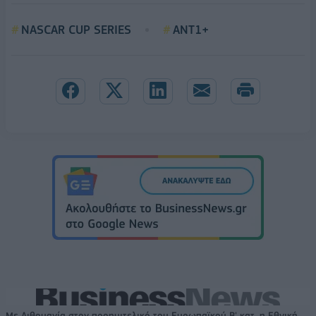
NASCAR CUP SERIES
ANT1+
Με Λιθουανία στον προημιτελικό του Ευρωπαϊκού Β' κατ. η Εθνική