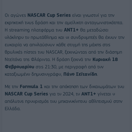
Οι αγώνες
N
ASCAR
Cup
Series
είναι γνωστοί για την
εκρηκτική τους δράση και την αμείλικτη ανταγωνιστικότητα.
Η streaming πλατφόρμα του
ANT
1+
θα μεταδώσει
ολόκληρο το πρωτάθλημα και οι συνδρομητές θα έχουν την
ευκαιρία να απολαύσουν κάθε στιγμή της μάχης στις
θρυλικές πίστες του NASCAR, ξεκινώντας από την διάσημη
Ντεϊτόνα της Φλόριντα. Η δράση ξεκινά την
Κυριακή 18
Φεβρουαρίου
στις 21:30, με περιγραφή από τον
καταξιωμένο δημοσιογράφο,
Πάνο Σεϊτανίδη
.
Με την
Formula
1
και την απόκτηση των δικαιωμάτων του
NASCAR
Cup
Series
για το 2024, το
ΑΝΤ1+
γίνεται ο
απόλυτος προορισμός του μηχανοκίνητου αθλητισμού στην
Ελλάδα.