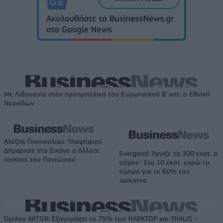
Με Λιθουανία στον προημιτελικό του Ευρωπαϊκού Β' κατ. η Εθνική
Νεανίδων
Αλέξης Γιαννούλιας: Υποψήφιος
Δήμαρχος στο Σικάγο ο άλλοτε
Evergood: Άγγιξε τα 300 εκατ. ο
παίκτης του Πανιώνιου
τζίρος- Στα 10 εκατ. ευρώ το
τίμημα για το 60% του
Jackaroo
Όμιλος AKTOR: Εξαγοράζει το 75% των ΗΛΕΚΤΩΡ και THALIS –