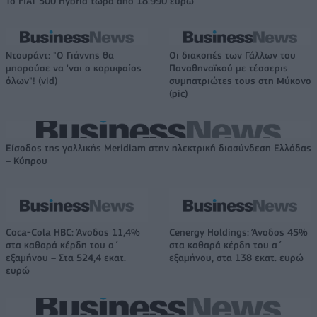
Το FIAT 500 Hybrid τώρα από 18.990 ευρώ
Ντουράντ: "Ο Γιάννης θα
Οι διακοπές των Γάλλων του
μπορούσε να 'ναι ο κορυφαίος
Παναθηναϊκού με τέσσερις
όλων"! (vid)
συμπατριώτες τους στη Μύκονο
(pic)
Είσοδος της γαλλικής Meridiam στην ηλεκτρική διασύνδεση Ελλάδας
– Κύπρου
Coca-Cola HBC: Άνοδος 11,4%
Cenergy Holdings: Άνοδος 45%
στα καθαρά κέρδη του α΄
στα καθαρά κέρδη του α΄
εξαμήνου – Στα 524,4 εκατ.
εξαμήνου, στα 138 εκατ. ευρώ
ευρώ