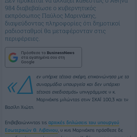
Δεν πρόκειται να αλλάξει καθεστώς ο Αθήνα
984 διαβεβαίωσε ο κυβερνητικός
εκπρόσωπος Παύλος Μαρινάκης,
διαψεύδοντας πληροφορίες ότι δημοτικοί
ραδιοσταθμοί θα μεταφέρονταν στις
περιφέρειες.
Πρόσθεσε το
BusinessNews
στα αγαπημένα σου στη
Google
«Δ
εν υπήρχε τέτοια σκέψη, επικοινώνησα με τα
συναρμόδια υπουργεία και δεν υπάρχει
τέτοιος σχεδιασμός»
υπογράμμισε ο κ.
Μαρινάκης μιλώντας στον ΣΚΑΪ 100,3 και το
Βασίλη Χιώτη.
Επιβεβαιώνοντας τις
αρχικές δηλώσεις του υπουργού
Εσωτερικών Θ. Λιβανιου
, ο κος Μαρινάκης πρόσθεσε δε