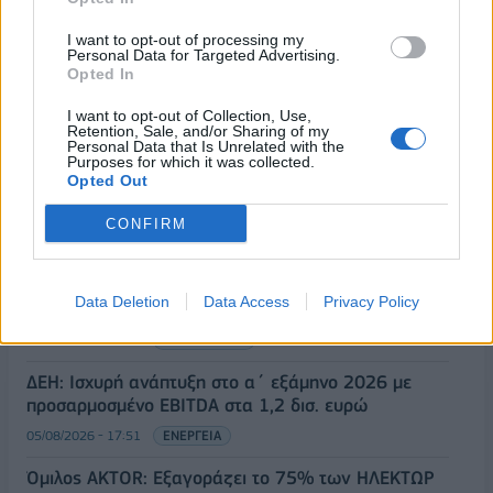
I want to opt-out of processing my
Personal Data for Targeted Advertising.
Opted In
ΡΟΗ ΕΙΔΗΣΕΩΝ
I want to opt-out of Collection, Use,
Retention, Sale, and/or Sharing of my
Personal Data that Is Unrelated with the
Purposes for which it was collected.
Opted Out
Χρηματιστήριο: Πτώση κατά 0,18%, στα 315,71
εκατ. ευρώ ο τζίρος
CONFIRM
05/08/2026 - 18:27
ΟΙΚΟΝΟΜΙΑ
Είσοδος της γαλλικής Meridiam στην ηλεκτρική
Data Deletion
Data Access
Privacy Policy
διασύνδεση Ελλάδας – Κύπρου
05/08/2026 - 18:06
ΕΠΙΧΕΙΡΗΣΕΙΣ
ΔΕΗ: Ισχυρή ανάπτυξη στο α΄ εξάμηνο 2026 με
προσαρμοσμένο EBITDA στα 1,2 δισ. ευρώ
05/08/2026 - 17:51
ΕΝΕΡΓΕΙΑ
Όμιλος AKTOR: Εξαγοράζει το 75% των ΗΛΕΚΤΩΡ