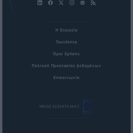
Η Εταιρεία
Ταυτότητα
Όροι Χρήσης
Πολιτική Προστασίας Δεδομένων
Επικοινωνία
ΜΕΛΟΣ #232470 Μ.Η.Τ.