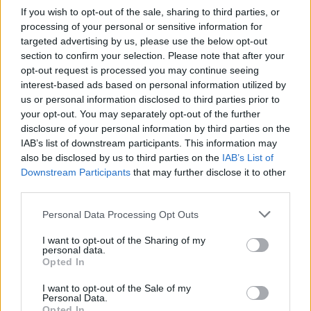
If you wish to opt-out of the sale, sharing to third parties, or
processing of your personal or sensitive information for
targeted advertising by us, please use the below opt-out
section to confirm your selection. Please note that after your
opt-out request is processed you may continue seeing
interest-based ads based on personal information utilized by
us or personal information disclosed to third parties prior to
Νταβός: Η
Λιβάνιος: Καμία πρόθεση
your opt-out. You may separately opt-out of the further
παραπληροφόρηση ένας
για αλλαγή ιδιοκτησιακού
disclosure of your personal information by third parties on the
από τους μεγαλύτερους
καθεστώτος στον «Αθήνα
IAB’s list of downstream participants. This information may
κινδύνους για την
9,84»
also be disclosed by us to third parties on the
IAB’s List of
ανθρωπότητα
05/01/2024 - 17:43
Downstream Participants
that may further disclose it to other
10/01/2024 - 16:30
third parties.
Personal Data Processing Opt Outs
I want to opt-out of the Sharing of my
personal data.
Opted In
I want to opt-out of the Sale of my
Personal Data.
Opted In