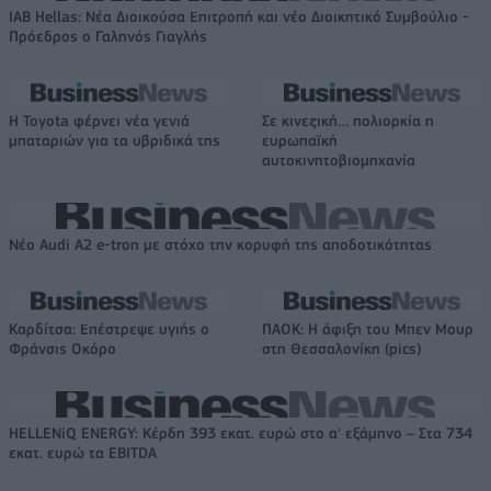
IAB Hellas: Νέα Διοικούσα Επιτροπή και νέο Διοικητικό Συμβούλιο -
Πρόεδρος ο Γαληνός Γιαγλής
Η Toyota φέρνει νέα γενιά
Σε κινεζική… πολιορκία η
μπαταριών για τα υβριδικά της
ευρωπαϊκή
αυτοκινητοβιομηχανία
Νέο Audi A2 e-tron με στόχο την κορυφή της αποδοτικότητας
Καρδίτσα: Επέστρεψε υγιής ο
ΠΑΟΚ: Η άφιξη του Μπεν Μουρ
Φράνσις Οκόρο
στη Θεσσαλονίκη (pics)
HELLENiQ ENERGY: Κέρδη 393 εκατ. ευρώ στο α' εξάμηνο – Στα 734
εκατ. ευρώ τα EBITDA