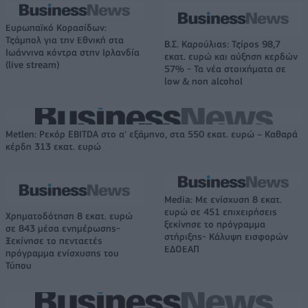
Ευρωπαϊκό Κορασίδων:
Τζάμπολ για την Εθνική στα
Β.Σ. Καρούλιας: Τζίρος 98,7
Ιωάννινα κόντρα στην Ιρλανδία
εκατ. ευρώ και αύξηση κερδών
(live stream)
57% - Τα νέα στοιχήματα σε
low & non alcohol
Metlen: Ρεκόρ EBITDA στο α' εξάμηνο, στα 550 εκατ. ευρώ – Καθαρά
κέρδη 313 εκατ. ευρώ
Media: Με ενίσχυση 8 εκατ.
ευρώ σε 451 επιχειρήσεις
Χρηματοδότηση 8 εκατ. ευρώ
ξεκίνησε το πρόγραμμα
σε 843 μέσα ενημέρωσης-
στήριξης- Κάλυψη εισφορών
Ξεκίνησε το πενταετές
ΕΔΟΕΑΠ
πρόγραμμα ενίσχυσης του
Τύπου