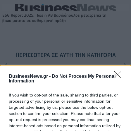
ESG Report 2025: Πώς η ΑΒ Βασιλόπουλος μετατρέπει τη
βιωσιμότητα σε καθημερινή πράξη
ΠΕΡΙΣΣΌΤΕΡΑ ΣΕ ΑΥΤΉ ΤΗΝ ΚΑΤΗΓΟΡΊΑ
BusinessNews.gr -
Do Not Process My Personal
Information
If you wish to opt-out of the sale, sharing to third parties, or
Όμιλος REDS: Αύξηση
processing of your personal or sensitive information for
πωλήσεων και μείωση
Στο ΦΕΚ ο νέος κώδικας
targeted advertising by us, please use the below opt-out
ζημιών
δεοντολογίας για την
section to confirm your selection. Please note that after your
προστασία του καταναλωτή
01/12/2014 - 02:00
opt-out request is processed you may continue seeing
28/11/2014 - 02:00
interest-based ads based on personal information utilized by