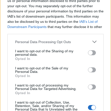
us or personal information disclosed to third parties prior to
your opt-out. You may separately opt-out of the further
disclosure of your personal information by third parties on the
IAB’s list of downstream participants. This information may
also be disclosed by us to third parties on the
IAB’s List of
Downstream Participants
that may further disclose it to other
third parties.
Personal Data Processing Opt Outs
I want to opt-out of the Sharing of my
personal data.
Opted In
ΡΟΗ ΕΙΔΗΣΕΩΝ
I want to opt-out of the Sale of my
Personal Data.
Opted In
Ειδικό Χωροταξικό Πλαίσιο για τον Τουρισμό:
I want to opt-out of processing my
Personal Data for Targeted Advertising.
Στρατηγικό εργαλείο για βιώσιμη τουριστική
Opted In
ανάπτυξη
07/08/2026 - 10:43
ΠΟΛΙΤΙΚΗ
I want to opt-out of Collection, Use,
Retention, Sale, and/or Sharing of my
Personal Data that Is Unrelated with the