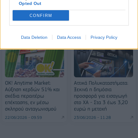
Opted Out
CONFIRM
ΠΕΡΙΣΣΌΤΕΡΑ ΣΕ ΑΥΤΉ ΤΗΝ ΚΑΤΗΓΟΡΊΑ
Data Deletion
Data Access
Privacy Policy
OK! Anytime Market:
Αττικά Πολυκαταστήματα:
Αύξηση κερδών 51% και
Ξεκινά η δημόσια
σχέδια περαιτέρω
προσφορά για εισαγωγή
επέκτασης, εν μέσω
στο ΧΑ - Στα 3 έως 3,20
σκληρού ανταγωνισμού
ευρώ η μετοχή
22/06/2026 - 09:59
23/06/2026 - 11:28