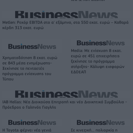
Metlen: Ρεκόρ EBITDA στο α' εξάμηνο, στα 550 εκατ. ευρώ – Καθαρά
κέρδη 313 εκατ. ευρώ
Media: Με ενίσχυση 8 εκατ.
ευρώ σε 451 επιχειρήσεις
Χρηματοδότηση 8 εκατ. ευρώ
ξεκίνησε το πρόγραμμα
σε 843 μέσα ενημέρωσης-
στήριξης- Κάλυψη εισφορών
Ξεκίνησε το πενταετές
ΕΔΟΕΑΠ
πρόγραμμα ενίσχυσης του
Τύπου
IAB Hellas: Νέα Διοικούσα Επιτροπή και νέο Διοικητικό Συμβούλιο -
Πρόεδρος ο Γαληνός Γιαγλής
Η Toyota φέρνει νέα γενιά
Σε κινεζική… πολιορκία η