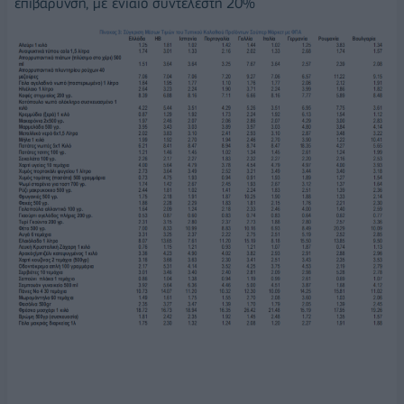
επιβάρυνση, με ενιαίο συντελεστή 20%