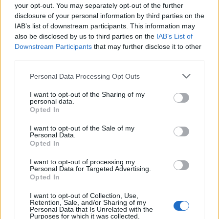
Στα 734 εκατ. ευρώ τα EBITDA
Αθήνας - Στο τελικό στάδιο το
your opt-out. You may separately opt-out of the further
μεγαλύτερο έργο αναβάθμισης
disclosure of your personal information by third parties on the
IAB’s list of downstream participants. This information may
also be disclosed by us to third parties on the
IAB’s List of
Downstream Participants
that may further disclose it to other
Η Chery επενδύει 75 εκατ. δολάρια στην KG Mobility
third parties.
Personal Data Processing Opt Outs
Το FIAT 500 Hybrid τώρα από
Ατρόμητος και Novibet
18.990 ευρώ
συνεχίζουν μαζί: Ανανέωση της
I want to opt-out of the Sharing of my
personal data.
συνεργασίας τους μέχρι το
Opted In
2028
I want to opt-out of the Sale of my
Personal Data.
Opted In
18η συνεχόμενη χρονιά για τον ΟΤΕ στη διεθνή σειρά δεικτών
FTSE4Good
I want to opt-out of processing my
Personal Data for Targeted Advertising.
Opted In
Alpha Bank: Για πρώτη φορά το Αρχαίο Θέατρο Επιδαύρου άνοιξε τις
I want to opt-out of Collection, Use,
Retention, Sale, and/or Sharing of my
πύλες του σε όλους
Personal Data that Is Unrelated with the
Purposes for which it was collected.