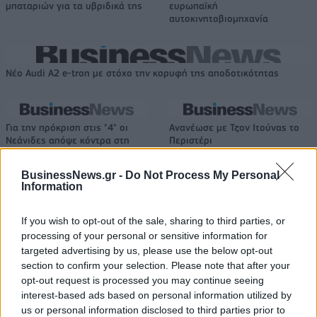
μπαταριών για τα υβριδικά της
ευρωπαϊκή
αυτοκινητοβιομηχανία
Νέο Audi A2 e-tron με στόχο την κορυφή της αποδοτικότητας
Για την πρόκριση στις "4" οι
Ανανέωσε με Τζον Ιτούνας το
Νεάνιδες απόψε κόντρα στη
Περιστέρι
Λιθουανία (live stream)
BusinessNews.gr -
Do Not Process My Personal
Information
Ειδικό Χωροταξικό Πλαίσιο για τον Τουρισμό: Στρατηγικό εργαλείο
για βιώσιμη τουριστική ανάπτυξη
If you wish to opt-out of the sale, sharing to third parties, or
processing of your personal or sensitive information for
targeted advertising by us, please use the below opt-out
section to confirm your selection. Please note that after your
opt-out request is processed you may continue seeing
HELLENiQ ENERGY: Κέρδη 393
ΣΤΑΣΥ: 29,4 χλμ. νέων
interest-based ads based on personal information utilized by
εκατ. ευρώ στο α' εξάμηνο –
σιδηροτροχιών στο Μετρό της
us or personal information disclosed to third parties prior to