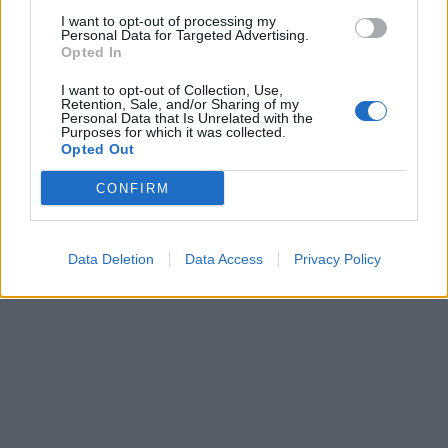
I want to opt-out of processing my
ΠΕΡΙΣΣΌΤΕΡΑ ΣΕ ΑΥΤΉ ΤΗΝ ΚΑΤΗΓΟΡΊΑ
Personal Data for Targeted Advertising.
Opted In
I want to opt-out of Collection, Use,
Retention, Sale, and/or Sharing of my
Personal Data that Is Unrelated with the
Purposes for which it was collected.
Opted Out
EMFI: Κάμψη μεγεθών για
την χρήση του 2019
Creta Farms: Παραδόθηκε
CONFIRM
το πόρισμα της Deloitte;
30/07/2020 - 13:33
31/07/2020 - 09:59
Data Deletion
Data Access
Privacy Policy