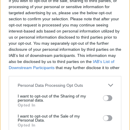
If you wish to opt-out of the sale, sharing to third parties, or
ευρώ
processing of your personal or sensitive information for
targeted advertising by us, please use the below opt-out
section to confirm your selection. Please note that after your
Η συμφωνία Arval-Athlon αναδιαμορφώνει την αγορά leasing
opt-out request is processed you may continue seeing
interest-based ads based on personal information utilized by
us or personal information disclosed to third parties prior to
your opt-out. You may separately opt-out of the further
VW: Η δύσκολη εξίσωση της
Alpha Bank: Για πρώτη φορά το
disclosure of your personal information by third parties on the
αναδιάρθρωσης
Αρχαίο Θέατρο Επιδαύρου
IAB’s list of downstream participants. This information may
άνοιξε τις πύλες του σε όλους
also be disclosed by us to third parties on the
IAB’s List of
Downstream Participants
that may further disclose it to other
third parties.
ESG Report 2025: Πώς η ΑΒ Βασιλόπουλος μετατρέπει τη
βιωσιμότητα σε καθημερινή πράξη
Personal Data Processing Opt Outs
I want to opt-out of the Sharing of my
personal data.
Opted In
Stoiximan: «Πού ήσουν;» στις μεγάλες στιγμές του Ολυμπιακού
I want to opt-out of the Sale of my
Personal Data.
Opted In