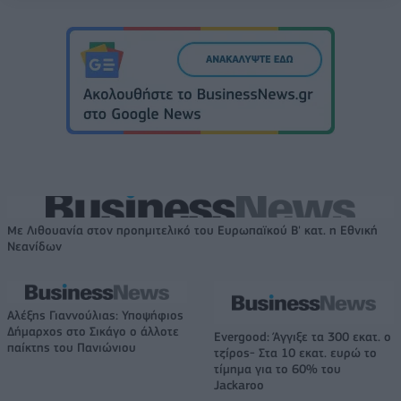
Με Λιθουανία στον προημιτελικό του Ευρωπαϊκού Β' κατ. η Εθνική
Νεανίδων
Αλέξης Γιαννούλιας: Υποψήφιος
Δήμαρχος στο Σικάγο ο άλλοτε
Evergood: Άγγιξε τα 300 εκατ. ο
παίκτης του Πανιώνιου
τζίρος- Στα 10 εκατ. ευρώ το
τίμημα για το 60% του
Jackaroo