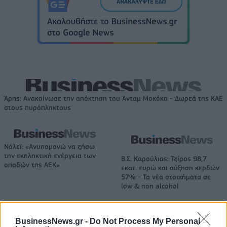
Άρης: Ανακοίνωσε την απόκτηση του Άνταμ Μοκόκα - Δωρεά της ΚΑΕ
στους πυρόπληκτους
Νόλεϊ: «Ανυπομονώ να ζήσω
την εκπληκτική ενέργεια των
Β.Σ. Καρούλιας: Τζίρος 98,7
οπαδών της ΑΕΚ»
εκατ. ευρώ και αύξηση κερδών
57% - Τα νέα στοιχήματα σε
low & non alcohol
BusinessNews.gr -
Do Not Process My Personal
Metlen: Ρεκόρ EBITDA στο α' εξάμηνο, στα 550 εκατ. ευρώ – Καθαρά