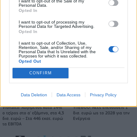
I want to opt-out of the Sale of my
Personal Data.
Το FIAT 500 Hybrid τώρα από 18.990 ευρώ
Opted In
I want to opt-out of processing my
Personal Data for Targeted Advertising.
Πάρκερ: «Όνειρό μου να
Παγκόσμιο Κύπελλο Γυναικών:
Opted In
κατακτήσω το ΝΒΑ Europe με τη
Με Κέιτλιν Κλαρκ η δωδεκάδα
Βιλερμπάν – Το πλάνο της
των ΗΠΑ
I want to opt-out of Collection, Use,
Retention, Sale, and/or Sharing of my
ομάδας μένει ίδιο»
Personal Data that Is Unrelated with the
Purposes for which it was collected.
Opted Out
HELLENiQ ENERGY: Κέρδη 393 εκατ. ευρώ στο α' εξάμηνο – Στα 734
CONFIRM
εκατ. ευρώ τα EBITDA
Data Deletion
Data Access
Privacy Policy
Viohalco: Αυξημένος κατά 14%
ΥΠΕΘΟΟ: Νέες επενδύσεις 1
ο τζίρος στο α' εξάμηνο, στα 4,3
δισ. ευρώ ως το 2028 για την
δισ. ευρώ – Στα 446 εκατ. ευρώ
Ενέργεια
τα EBITDA