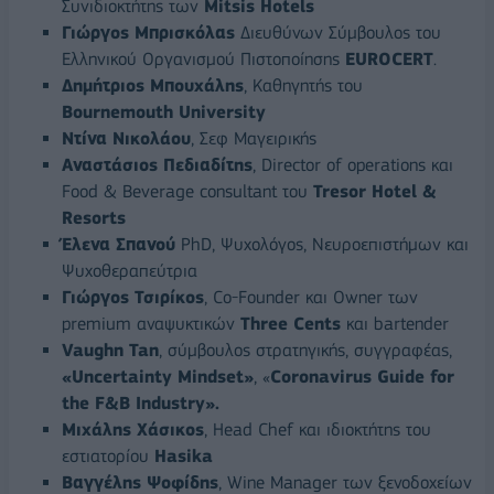
Συνιδιοκτήτης των
Mitsis Hotels
Γιώργος Μπρισκόλας
Διευθύνων Σύμβουλος του
Ελληνικού Οργανισμού Πιστοποίησης
EUROCERT
.
Δημήτριος Μπουχάλης
, Kαθηγητής του
Bournemouth University
Ντίνα Νικολάου
, Σεφ Μαγειρικής
Αναστάσιος
Πεδιαδίτης
, Director of operations και
Food & Beverage consultant του
Tresor Hotel &
Resorts
Έλενα Σπανού
PhD, Ψυχολόγος, Νευροεπιστήμων και
Ψυχοθεραπεύτρια
Γιώργος Τσιρίκος
, Co-Founder και Owner των
premium αναψυκτικών
Three Cents
και bartender
Vaughn Tan
, σύμβουλος στρατηγικής, συγγραφέας,
«Uncertainty Mindset»
, «
Coronavirus Guide for
the F&B Industry».
Μιχάλης Χάσικος
, Head Chef και ιδιοκτήτης του
εστιατορίου
Hasika
Βαγγέλης Ψοφίδης
, Wine Manager των ξενοδοχείων