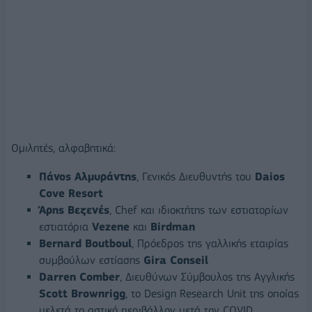
Ομιλητές, αλφαβητικά:
Πάνος Αλμυράντης
, Γενικός Διευθυντής του
Daios
Cove
Resort
Άρης Βεζενές
, Chef και ιδιοκτήτης των εστιατορίων
εστιατόρια
Vezene
και
Birdman
Bernard
Boutboul
, Πρόεδρος της γαλλικής εταιρίας
συμβούλων εστίασης
Gira
Conseil
Darren
Comber
, Διευθύνων Σύμβουλος της Αγγλικής
Scott
Brownrigg
, το Design Research Unit της οποίας
μελετά το αστικό περιβάλλον μετά τον COVID