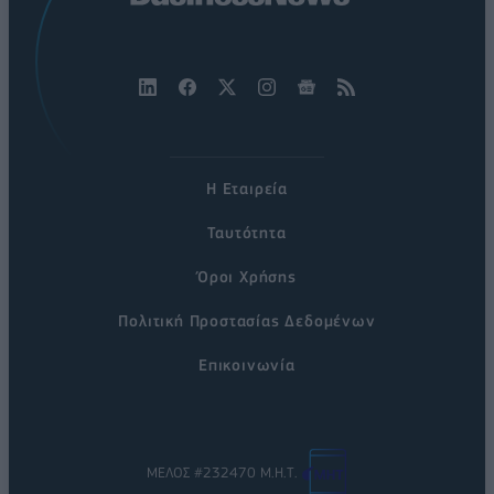
Η Εταιρεία
Ταυτότητα
Όροι Χρήσης
Πολιτική Προστασίας Δεδομένων
Επικοινωνία
ΜΕΛΟΣ #232470 Μ.Η.Τ.