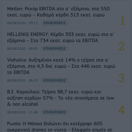
Metlen: Ρεκόρ EBITDA στο α' εξάμηνο, στα 550
εκατ. ευρώ – Καθαρά κέρδη 313 εκατ. ευρώ
06/08/2026 - 09:12
ΕΠΙΧΕΙΡΗΣΕΙΣ
HELLENiQ ENERGY: Κέρδη 393 εκατ. ευρώ στο α'
εξάμηνο – Στα 734 εκατ. ευρώ τα EBITDA
06/08/2026 - 08:05
ΕΠΙΧΕΙΡΗΣΕΙΣ
Viohalco: Αυξημένος κατά 14% ο τζίρος στο α'
εξάμηνο, στα 4,3 δισ. ευρώ – Στα 446 εκατ. ευρώ
τα EBITDA
06/08/2026 - 08:23
ΕΠΙΧΕΙΡΗΣΕΙΣ
Β.Σ. Καρούλιας: Τζίρος 98,7 εκατ. ευρώ και
αύξηση κερδών 57% - Τα νέα στοιχήματα σε low
& non alcohol
06/08/2026 - 11:48
ΕΠΙΧΕΙΡΗΣΕΙΣ
Ρωσία: Η Μόσχα δηλώνει ότι κατέρριψε 605
ουκρανικά drones τη νύχτα - Ελαφρές ζημιές σε