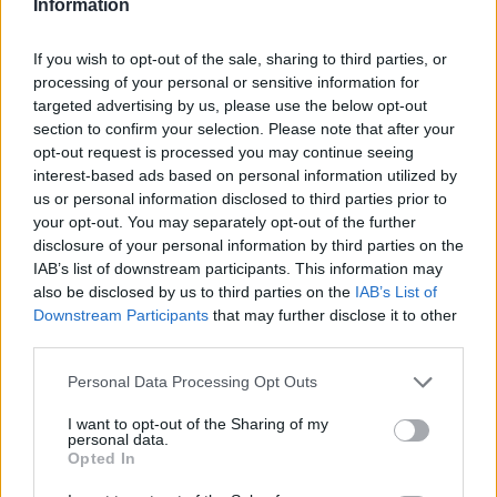
Information
κέρδη 313 εκατ. ευρώ
If you wish to opt-out of the sale, sharing to third parties, or
processing of your personal or sensitive information for
Media: Με ενίσχυση 8 εκατ.
targeted advertising by us, please use the below opt-out
ευρώ σε 451 επιχειρήσεις
Χρηματοδότηση 8 εκατ. ευρώ
section to confirm your selection. Please note that after your
ξεκίνησε το πρόγραμμα
σε 843 μέσα ενημέρωσης-
opt-out request is processed you may continue seeing
στήριξης- Κάλυψη εισφορών
Ξεκίνησε το πενταετές
interest-based ads based on personal information utilized by
ΕΔΟΕΑΠ
πρόγραμμα ενίσχυσης του
us or personal information disclosed to third parties prior to
Τύπου
your opt-out. You may separately opt-out of the further
disclosure of your personal information by third parties on the
IAB’s list of downstream participants. This information may
also be disclosed by us to third parties on the
IAB’s List of
IAB Hellas: Νέα Διοικούσα Επιτροπή και νέο Διοικητικό Συμβούλιο -
Πρόεδρος ο Γαληνός Γιαγλής
Downstream Participants
that may further disclose it to other
third parties.
Personal Data Processing Opt Outs
Νέο Audi A2 e-tron με στόχο
Η Chery επενδύει 75 εκατ.
την κορυφή της
δολάρια στην KG Mobility
I want to opt-out of the Sharing of my
αποδοτικότητας
personal data.
Opted In