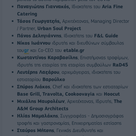
Παναγιώτης Γιαννακός,
Ιδιοκτήτης του
Aria Fine
Catering
Τάσος
Γεωργατζής
,
Αρχιτέκτονας, Managing Director
/ Partner,
Urban Soul Project
Πάνος Δεληγιάννης
, Ιδιοκτήτης του
F&L Guide
Νίκος Ιωάννου
ιδρυτής και διευθύνων σύμβουλος
του
gr
και Co-CEO του
etable.gr
Κωσταντίνος Καραβασίλης
, Επιστήμονας τροφίμων,
ιδρυτής της εταιρίας της εταιρίας συμβούλων
RaD45
Λευτέρης Λαζάρου
, αρχιμάγειρας, ιδιοκτήτης του
εστιατορίου
Βαρούλκο
Σπύρος Λιάκος
, Chef και ιδιοκτήτης των εστιατορίων
Base Grill, Travolta, Cookoovayia
και
Hoocut
Μιχάλης Μαυρολέων
, Αρχιτέκτονας, Ιδρυτής,
The
Α&Μ Group Architects
Ηλίας Μαμαλάκης
, Συγγραφέας - Δημοσιογράφος
τροφής και γαστρονομίας, Επιχειρηματίας εστίασης
Σταύρος Μήτσης
, Γενικός Διευθυντής και