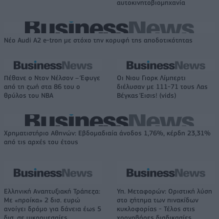
αυτοκινητοβιομηχανία
Νέο Audi A2 e-tron με στόχο την κορυφή της αποδοτικότητας
Πέθανε ο Ντον Νέλσον – Έφυγε
Οι Νιου Γιορκ Λίμπερτι
από τη ζωή στα 86 του ο
διέλυσαν με 111-71 τους Λας
θρύλος του NBA
Βέγκας Έισις! (vids)
Χρηματιστήριο Αθηνών: Εβδομαδιαία άνοδος 1,76%, κέρδη 23,31%
από τις αρχές του έτους
Ελληνική Αναπτυξιακή Τράπεζα:
Υπ. Μεταφορών: Οριστική λύση
Με «προίκα» 2 δισ. ευρώ
στο ζήτημα των πινακίδων
ανοίγει δρόμο για δάνεια έως 5
κυκλοφορίας - Τέλος στις
δισ. σε μικρομεσαίες
χρονοβόρες διαδικασίες