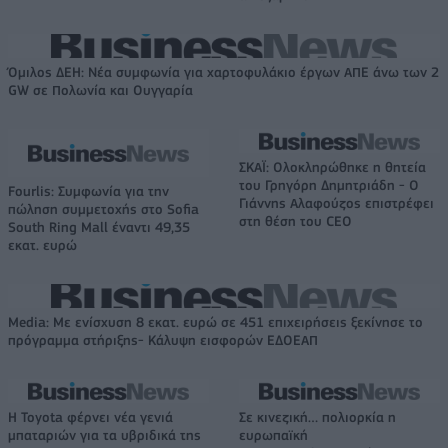
Όμιλος ΔΕΗ: Νέα συμφωνία για χαρτοφυλάκιο έργων ΑΠΕ άνω των 2
GW σε Πολωνία και Ουγγαρία
ΣΚΑΪ: Ολοκληρώθηκε η θητεία
του Γρηγόρη Δημητριάδη - Ο
Fourlis: Συμφωνία για την
Γιάννης Αλαφούζος επιστρέφει
πώληση συμμετοχής στο Sofia
στη θέση του CEO
South Ring Mall έναντι 49,35
εκατ. ευρώ
Media: Με ενίσχυση 8 εκατ. ευρώ σε 451 επιχειρήσεις ξεκίνησε το
πρόγραμμα στήριξης- Κάλυψη εισφορών ΕΔΟΕΑΠ
Η Toyota φέρνει νέα γενιά
Σε κινεζική… πολιορκία η
μπαταριών για τα υβριδικά της
ευρωπαϊκή