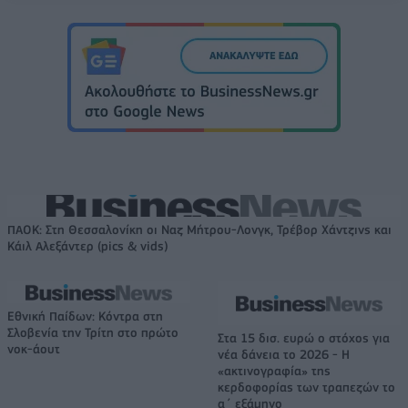
ΠΑΟΚ: Στη Θεσσαλονίκη οι Ναζ Μήτρου-Λονγκ, Τρέβορ Χάντζινς και
Κάιλ Αλεξάντερ (pics & vids)
Εθνική Παίδων: Κόντρα στη
Σλοβενία την Τρίτη στο πρώτο
Στα 15 δισ. ευρώ ο στόχος για
νοκ-άουτ
νέα δάνεια το 2026 - Η
«ακτινογραφία» της
κερδοφορίας των τραπεζών το
α΄ εξάμηνο