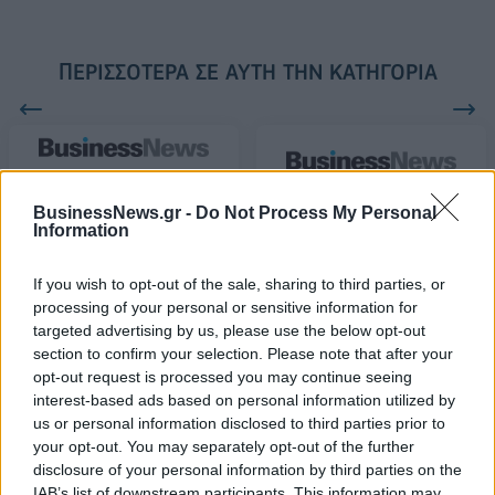
ΠΕΡΙΣΣΌΤΕΡΑ ΣΕ ΑΥΤΉ ΤΗΝ ΚΑΤΗΓΟΡΊΑ
«Πάγωσε» η αγορά
Κανένας κίνδυνος
30/06/2015 - 03:00
BusinessNews.gr -
Do Not Process My Personal
έλλειψης αλεύρων
Information
02/07/2015 - 03:00
If you wish to opt-out of the sale, sharing to third parties, or
processing of your personal or sensitive information for
targeted advertising by us, please use the below opt-out
section to confirm your selection. Please note that after your
opt-out request is processed you may continue seeing
interest-based ads based on personal information utilized by
us or personal information disclosed to third parties prior to
your opt-out. You may separately opt-out of the further
disclosure of your personal information by third parties on the
IAB’s list of downstream participants. This information may