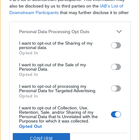
also be disclosed by us to third parties on the
IAB’s List of
Downstream Participants
that may further disclose it to other
third parties.
ΡΟΗ ΕΙΔΗΣΕΩΝ
Personal Data Processing Opt Outs
I want to opt-out of the Sharing of my
Π. Μαρινάκης: «Το δημογραφικό δεν μπορεί να
personal data.
περιμένει»
Opted In
09/08/2026 - 14:34
ΠΟΛΙΤΙΚΗ
I want to opt-out of the Sale of my
Personal Data.
Ε. Τουρνάς: Πάνω από 400 πυρκαγιές σε δέκα
Opted In
ημέρες - Σε επιφυλακή ο κρατικός μηχανισμός
I want to opt-out of processing my
09/08/2026 - 14:17
ΠΟΛΙΤΙΚΗ
Personal Data for Targeted Advertising.
Opted In
Εξαγωγές: Η Ελλάδα κερδίζει τους Ευρωπαίους
ανταγωνιστές – Άνοδος μεριδίων σε 9 από 11
I want to opt-out of Collection, Use,
Retention, Sale, and/or Sharing of my
κλάδους (Εθνική Τράπεζα)
Personal Data that Is Unrelated with the
Purposes for which it was collected.
09/08/2026 - 13:51
ΟΙΚΟΝΟΜΙΑ
Opted Out
Προς εκτύπωση το πολλαπλό βιβλίο - «Σύγχρονο
CONFIRM