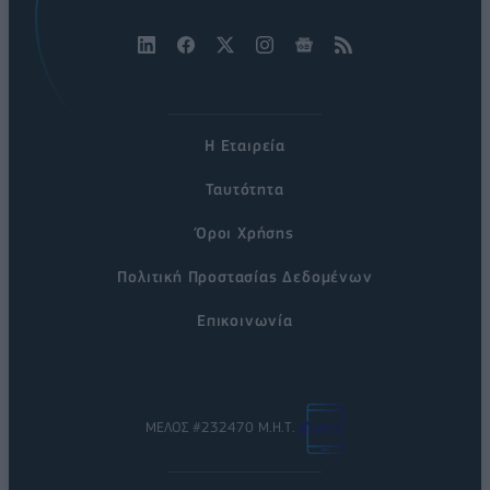
Η Εταιρεία
Ταυτότητα
Όροι Χρήσης
Πολιτική Προστασίας Δεδομένων
Επικοινωνία
ΜΕΛΟΣ #232470 Μ.Η.Τ.