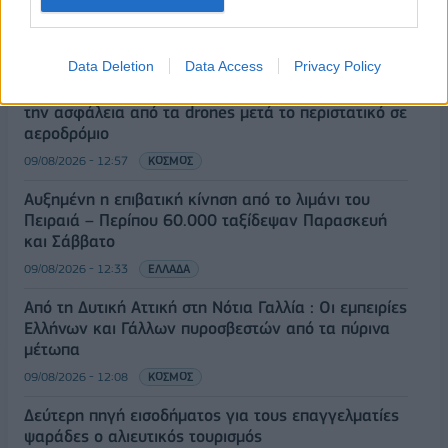
εκπαιδευτικό υλικό, τόσο σε έντυπη όσο και σε
ηλεκτρονική μορφή»
09/08/2026 - 13:24
ΕΛΛΑΔΑ
Data Deletion
Data Access
Privacy Policy
Γερμανία: Το Βερολίνο θα επεκτείνει την έρευνα για
την ασφάλεια από τα drones μετά το περιστατικό σε
αεροδρόμιο
09/08/2026 - 12:57
ΚΟΣΜΟΣ
Αυξημένη η επιβατική κίνηση από το λιμάνι του
Πειραιά – Περίπου 60.000 ταξίδεψαν Παρασκευή
και Σάββατο
09/08/2026 - 12:33
ΕΛΛΑΔΑ
Από τη Δυτική Αττική στη Νότια Γαλλία : Οι εμπειρίες
Ελλήνων και Γάλλων πυροσβεστών από τα πύρινα
μέτωπα
09/08/2026 - 12:08
ΚΟΣΜΟΣ
Δεύτερη πηγή εισοδήματος για τους επαγγελματίες
ψαράδες ο αλιευτικός τουρισμός