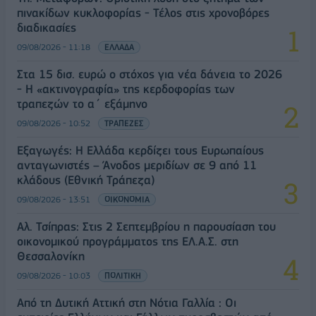
πινακίδων κυκλοφορίας - Τέλος στις χρονοβόρες
διαδικασίες
09/08/2026 - 11:18
ΕΛΛΑΔΑ
Στα 15 δισ. ευρώ ο στόχος για νέα δάνεια το 2026
- Η «ακτινογραφία» της κερδοφορίας των
τραπεζών το α΄ εξάμηνο
09/08/2026 - 10:52
ΤΡΑΠΕΖΕΣ
Εξαγωγές: Η Ελλάδα κερδίζει τους Ευρωπαίους
ανταγωνιστές – Άνοδος μεριδίων σε 9 από 11
κλάδους (Εθνική Τράπεζα)
09/08/2026 - 13:51
ΟΙΚΟΝΟΜΙΑ
Αλ. Τσίπρας: Στις 2 Σεπτεμβρίου η παρουσίαση του
οικονομικού προγράμματος της ΕΛ.Α.Σ. στη
Θεσσαλονίκη
09/08/2026 - 10:03
ΠΟΛΙΤΙΚΗ
Από τη Δυτική Αττική στη Νότια Γαλλία : Οι