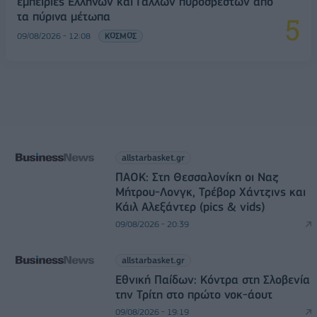
εμπειρίες Ελλήνων και Γάλλων πυροσβεστών από
τα πύρινα μέτωπα
09/08/2026 - 12:08
ΚΟΣΜΟΣ
allstarbasket.gr
ΠΑΟΚ: Στη Θεσσαλονίκη οι Ναζ
Μήτρου-Λονγκ, Τρέβορ Χάντζινς και
Κάιλ Αλεξάντερ (pics & vids)
09/08/2026 - 20:39
allstarbasket.gr
Εθνική Παίδων: Κόντρα στη Σλοβενία
την Τρίτη στο πρώτο νοκ-άουτ
09/08/2026 - 19:19