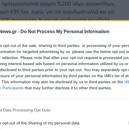
 πραγματοποίησε αγορές 9,200 νέων αυτοκινήτων,
νων) €95.5εκ. ευρώ, για την ανανέωση αλλά και για
,500 αυτοκίνητα. Η ισχυρή κερδοφορία συνέβαλε
ρφωθούν στις 30/09/2017 στα €227εκ.
News.gr -
Do Not Process My Personal Information
υτοκινήτων και υπηρεσιών πρόσθεσε €88.5εκ. ευρώ
to opt-out of the sale, sharing to third parties, or processing of your per
οντας +52% σε σχέση με το εννεάμηνο του 2016.
formation for targeted advertising by us, please use the below opt-out s
ιανομής των Hyundai (Hyundai Hellas) και KIA
r selection. Please note that after your opt-out request is processed y
eing interest-based ads based on personal information utilized by us or
ς νέα δραστηριότητα της Autohellas κατά την Ε.Γ.Σ.
disclosed to third parties prior to your opt-out. You may separately opt-
κτιμάται δε, ότι οι διαδικασίες θα έχουν
losure of your personal information by third parties on the IAB’s list of
τοντας περαιτέρω δυναμική στα μεγέθη του Ομίλου.
. This information may also be disclosed by us to third parties on the
IA
Participants
that may further disclose it to other third parties.
l Data Processing Opt Outs
o opt-out of the Sharing of my personal data.