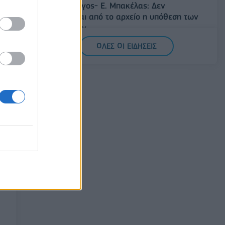
Άρειος Πάγος- Ε. Μπακέλας: Δεν
ανασύρεται από το αρχείο η υπόθεση των
υποκλοπών
07/08/2026 - 14:11
ΕΛΛΑΔΑ
ΟΛΕΣ ΟΙ ΕΙΔΗΣΕΙΣ
Σαουδική Αραβία, Τουρκία και Πακιστάν
υπογράφουν κοινή αμυντική συμφωνία
07/08/2026 - 13:47
ΚΟΣΜΟΣ