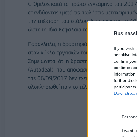
Ο Όμιλος κατά το πρώτο εννεάμηνο του 2017
επενδύοντας (μετά τις πωλήσεις μεταχειρισμέ
την επέκταση του στόλου, ξεπερνώντας τα 40
ώστε τα Ίδια Κεφάλαια του Ομίλου να διαμο
Business
Παράλληλα, η δραστηριότητα της εμπορίας α
If you wish 
στον κύκλο εργασιών του Ομίλου, παρουσιάζ
sensitive in
Σημειώνεται ότι η δραστηριότητα εισαγωγής δ
confirm you
continue se
(Autodeal), που αποφασίστηκε να αποκτηθεί ω
information 
της 06/09/2017 δεν έχει ακόμη ενσωματωθεί. Ε
further disc
ολοκληρωθεί πριν το τέλος του 2017, προσθέ
participants
Downstream 
Persona
I want t