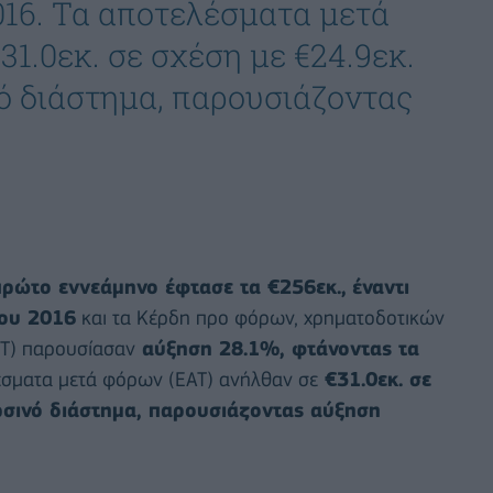
2016. Τα αποτελέσματα μετά
1.0εκ. σε σχέση με €24.9εκ.
νό διάστημα, παρουσιάζοντας
πρώτο εννεάμηνο έφτασε τα €256εκ.,
έναντι
του 2016
και τα Κέρδη προ φόρων, χρηματοδοτικών
IT) παρουσίασαν
αύξηση 28.1%, φτάνοντας τα
έσματα μετά φόρων (ΕΑΤ) ανήλθαν σε
€31.0εκ. σε
ερσινό διάστημα, παρουσιάζοντας αύξηση