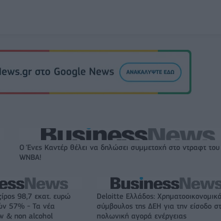
Ο Ένες Καντέρ θέλει να δηλώσει συμμετοχή στο ντραφτ του
WNBA!
ζίρος 98,7 εκατ. ευρώ
Deloitte Ελλάδος: Χρηματοοικονομικ
ών 57% - Τα νέα
σύμβουλος της ΔΕΗ για την είσοδο σ
w & non alcohol
πολωνική αγορά ενέργειας