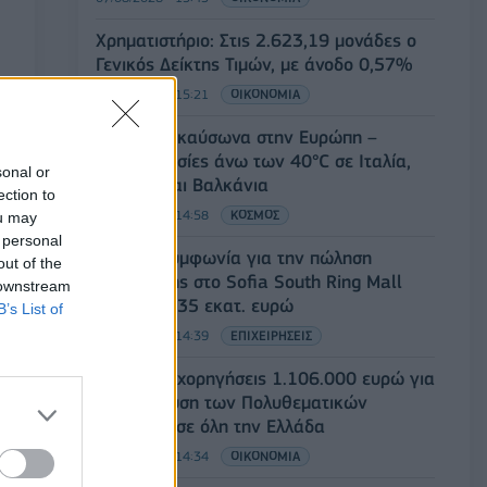
Χρηματιστήριο: Στις 2.623,19 μονάδες ο
Γενικός Δείκτης Τιμών, με άνοδο 0,57%
07/08/2026 - 15:21
ΟΙΚΟΝΟΜΙΑ
Νέο κύμα καύσωνα στην Ευρώπη –
Θερμοκρασίες άνω των 40°C σε Ιταλία,
sonal or
Ισπανία και Βαλκάνια
ection to
07/08/2026 - 14:58
ΚΟΣΜΟΣ
ou may
 personal
Fourlis: Συμφωνία για την πώληση
out of the
συμμετοχής στο Sofia South Ring Mall
 downstream
έναντι 49,35 εκατ. ευρώ
B’s List of
07/08/2026 - 14:39
ΕΠΙΧΕΙΡΗΣΕΙΣ
ΥΠΠΟ: Επιχορηγήσεις 1.106.000 ευρώ για
την ενίσχυση των Πολυθεματικών
Φεστιβάλ σε όλη την Ελλάδα
07/08/2026 - 14:34
ΟΙΚΟΝΟΜΙΑ