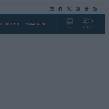
ΚΗ
ΚΟΣΜΟΣ
BN MAGAZINE
ΡΟΗ
ΜΕΝΟΥ