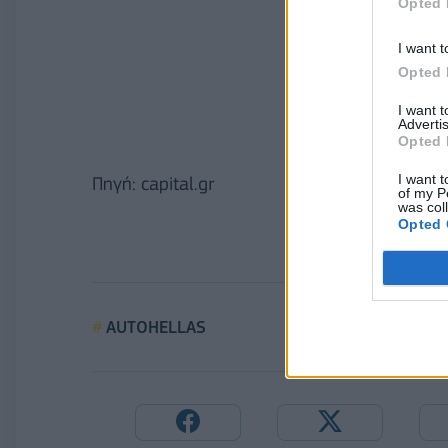
Opted 
I want t
Opted 
I want 
Advertis
Opted 
I want t
Πηγή: capital.gr
of my P
was col
Opted 
AUTOHELLAS