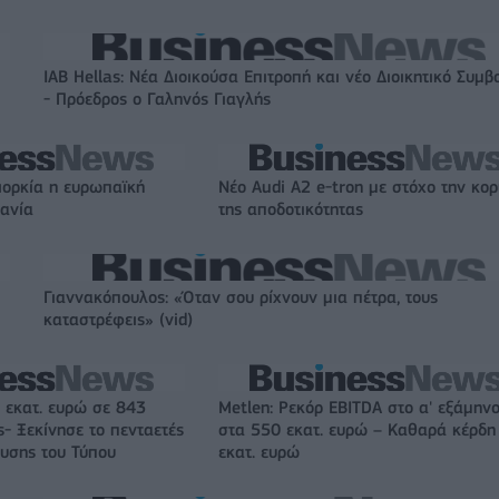
IAB Hellas: Νέα Διοικούσα Επιτροπή και νέο Διοικητικό Συμβ
- Πρόεδρος ο Γαληνός Γιαγλής
ιορκία η ευρωπαϊκή
Νέο Audi A2 e-tron με στόχο την κο
χανία
της αποδοτικότητας
Γιαννακόπουλος: «Όταν σου ρίχνουν μια πέτρα, τους
καταστρέφεις» (vid)
 εκατ. ευρώ σε 843
Metlen: Ρεκόρ EBITDA στο α' εξάμηνο
- Ξεκίνησε το πενταετές
στα 550 εκατ. ευρώ – Καθαρά κέρδη
υσης του Τύπου
εκατ. ευρώ