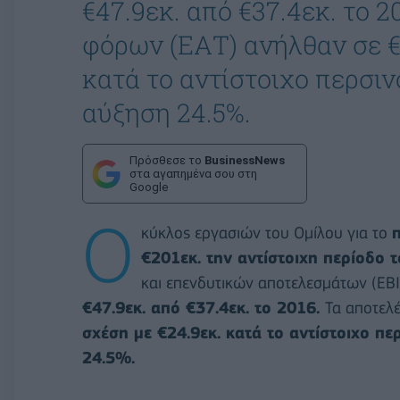
€47.9εκ. από €37.4εκ. το 
φόρων (ΕΑΤ) ανήλθαν σε €3
κατά το αντίστοιχο περσι
αύξηση 24.5%.
Πρόσθεσε το
BusinessNews
στα αγαπημένα σου στη
Google
Ο
κύκλος εργασιών του Ομίλου για το
€201εκ. την αντίστοιχη περίοδο 
και επενδυτικών αποτελεσμάτων (EB
€47.9εκ. από €37.4εκ. το 2016.
Τα αποτελ
σχέση με €24.9εκ. κατά το αντίστοιχο π
24.5%.