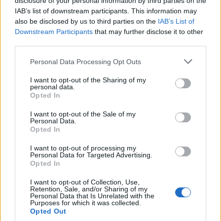
disclosure of your personal information by third parties on the
IAB’s list of downstream participants. This information may
also be disclosed by us to third parties on the
IAB’s List of
Downstream Participants
that may further disclose it to other
third parties.
Personal Data Processing Opt Outs
«Η οικογένεια Μπας φέρεται να βρίσκεται κοντά στην απόκτηση της
I want to opt-out of the Sharing of my
Βιλερμπάν»
personal data.
Opted In
I want to opt-out of the Sale of my
Εθνική Παίδων: Κόντρα στη
Personal Data.
Γεωργία για την πρώτη νίκη στο
Opted In
Όμιλος ΔΕΗ: Νέα συμφωνία για
Ευρωμπάσκετ U16 (live stream)
χαρτοφυλάκιο έργων ΑΠΕ άνω
I want to opt-out of processing my
των 2 GW σε Πολωνία και
Personal Data for Targeted Advertising.
Ουγγαρία
Opted In
I want to opt-out of Collection, Use,
Retention, Sale, and/or Sharing of my
Personal Data that Is Unrelated with the
Fourlis: Συμφωνία για την πώληση συμμετοχής στο Sofia South Ring
Purposes for which it was collected.
Mall έναντι 49,35 εκατ. ευρώ
Opted Out