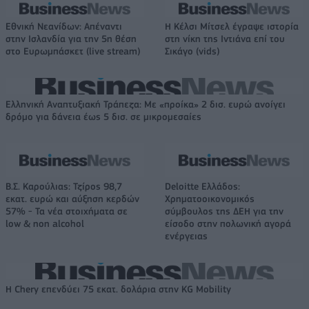
Εθνική Νεανίδων: Απέναντι
Η Κέλσι Μίτσελ έγραψε ιστορία
στην Ισλανδία για την 5η θέση
στη νίκη της Ιντιάνα επί του
στο Ευρωμπάσκετ (live stream)
Σικάγο (vids)
Ελληνική Αναπτυξιακή Τράπεζα: Με «προίκα» 2 δισ. ευρώ ανοίγει
δρόμο για δάνεια έως 5 δισ. σε μικρομεσαίες
Β.Σ. Καρούλιας: Τζίρος 98,7
Deloitte Ελλάδος:
εκατ. ευρώ και αύξηση κερδών
Χρηματοοικονομικός
57% - Τα νέα στοιχήματα σε
σύμβουλος της ΔΕΗ για την
low & non alcohol
είσοδο στην πολωνική αγορά
ενέργειας
Η Chery επενδύει 75 εκατ. δολάρια στην KG Mobility