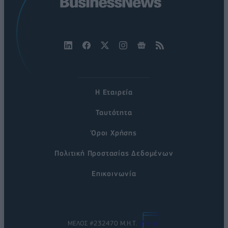
Η Εταιρεία
Ταυτότητα
Όροι Χρήσης
Πολιτική Προστασίας Δεδομένων
Επικοινωνία
ΜΕΛΟΣ #232470 Μ.Η.Τ.