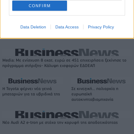
CONFIRM
ΣΚΑΪ: Ολοκληρώθηκε η θητεία
του Γρηγόρη Δημητριάδη - Ο
Χρηματιστήριο Αθηνών:
Γιάννης Αλαφούζος επιστρέφει
Εβδομαδιαία άνοδος 1,76%,
Data Deletion
Data Access
Privacy Policy
στη θέση του CEO
κέρδη 23,31% από τις αρχές
του έτους
Media: Με ενίσχυση 8 εκατ. ευρώ σε 451 επιχειρήσεις ξεκίνησε το
πρόγραμμα στήριξης- Κάλυψη εισφορών ΕΔΟΕΑΠ
Η Toyota φέρνει νέα γενιά
Σε κινεζική… πολιορκία η
μπαταριών για τα υβριδικά της
ευρωπαϊκή
αυτοκινητοβιομηχανία
Νέο Audi A2 e-tron με στόχο την κορυφή της αποδοτικότητας