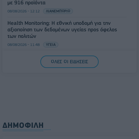
με 916 προϊόντα
08/08/2026 - 12:12
ΛΙΑΝΕΜΠΟΡΙΟ
Health Monitoring: Η εθνική υποδομή για την
αξιοποίηση των δεδομένων υγείας προς όφελος
των πολιτών
08/08/2026 - 11:48
ΥΓΕΙΑ
Ελληνική Αναπτυξιακή Τράπεζα: Με «προίκα» 2 δισ.
ΟΛΕΣ ΟΙ ΕΙΔΗΣΕΙΣ
ευρώ ανοίγει δρόμο για δάνεια έως 5 δισ. σε
μικρομεσαίες
08/08/2026 - 11:22
ΤΡΑΠΕΖΕΣ
ΔΗΜΟΦΙΛΗ