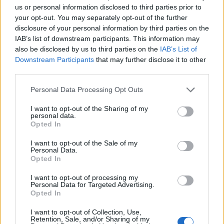
Η Toyota φέρνει νέα γενιά
Σε κινεζική… πολιορκία η
us or personal information disclosed to third parties prior to
μπαταριών για τα υβριδικά της
ευρωπαϊκή
your opt-out. You may separately opt-out of the further
αυτοκινητοβιομηχανία
disclosure of your personal information by third parties on the
IAB’s list of downstream participants. This information may
also be disclosed by us to third parties on the
IAB’s List of
Νέο Audi A2 e-tron με στόχο την κορυφή της αποδοτικότητας
Downstream Participants
that may further disclose it to other
third parties.
Personal Data Processing Opt Outs
Σασλόγλου: «Ξεχνάμε ό,τι έγινε
Εθνική Κορασίδων: Νίκησε με
και προχωράμε»
74-65 τη Δανία και παίζει
I want to opt-out of the Sharing of my
personal data.
ημιτελικό με τη Νορβηγία
Opted In
I want to opt-out of the Sale of my
Personal Data.
Ελληνική Αναπτυξιακή Τράπεζα: Με «προίκα» 2 δισ. ευρώ ανοίγει
Opted In
δρόμο για δάνεια έως 5 δισ. σε μικρομεσαίες
I want to opt-out of processing my
Personal Data for Targeted Advertising.
Opted In
I want to opt-out of Collection, Use,
Β.Σ. Καρούλιας: Τζίρος 98,7
Deloitte Ελλάδος:
Retention, Sale, and/or Sharing of my
εκατ. ευρώ και αύξηση κερδών
Χρηματοοικονομικός