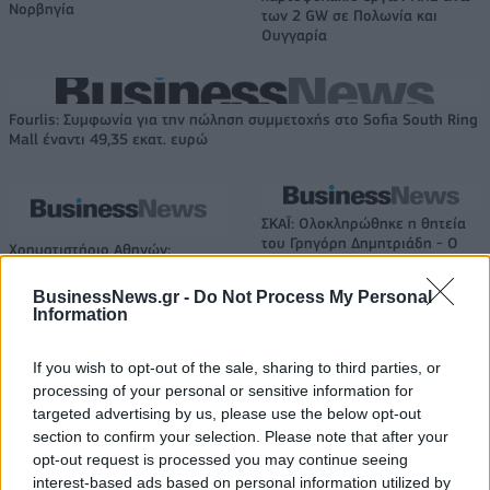
Νορβηγία
των 2 GW σε Πολωνία και
Ουγγαρία
Fourlis: Συμφωνία για την πώληση συμμετοχής στο Sofia South Ring
Mall έναντι 49,35 εκατ. ευρώ
ΣΚΑΪ: Ολοκληρώθηκε η θητεία
του Γρηγόρη Δημητριάδη - Ο
Χρηματιστήριο Αθηνών:
Γιάννης Αλαφούζος επιστρέφει
Εβδομαδιαία άνοδος 1,76%,
στη θέση του CEO
κέρδη 23,31% από τις αρχές
BusinessNews.gr -
Do Not Process My Personal
του έτους
Information
If you wish to opt-out of the sale, sharing to third parties, or
processing of your personal or sensitive information for
Media: Με ενίσχυση 8 εκατ. ευρώ σε 451 επιχειρήσεις ξεκίνησε το
πρόγραμμα στήριξης- Κάλυψη εισφορών ΕΔΟΕΑΠ
targeted advertising by us, please use the below opt-out
section to confirm your selection. Please note that after your
opt-out request is processed you may continue seeing
interest-based ads based on personal information utilized by