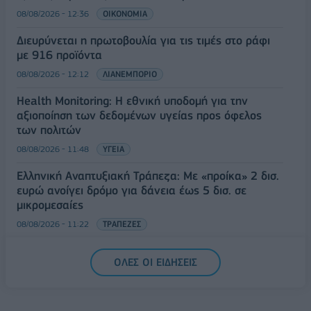
08/08/2026 - 12:36
ΟΙΚΟΝΟΜΙΑ
Διευρύνεται η πρωτοβουλία για τις τιμές στο ράφι
με 916 προϊόντα
08/08/2026 - 12:12
ΛΙΑΝΕΜΠΟΡΙΟ
Health Monitoring: Η εθνική υποδομή για την
αξιοποίηση των δεδομένων υγείας προς όφελος
των πολιτών
08/08/2026 - 11:48
ΥΓΕΙΑ
Ελληνική Αναπτυξιακή Τράπεζα: Με «προίκα» 2 δισ.
ευρώ ανοίγει δρόμο για δάνεια έως 5 δισ. σε
μικρομεσαίες
08/08/2026 - 11:22
ΤΡΑΠΕΖΕΣ
5G παντού, 6G στον ορίζοντα: Πού βρίσκεται η
ΟΛΕΣ ΟΙ ΕΙΔΗΣΕΙΣ
Ελλάδα στη μεγάλη τεχνολογική μετάβαση
08/08/2026 - 10:54
ΤΕΧΝΟΛΟΓΙΑ