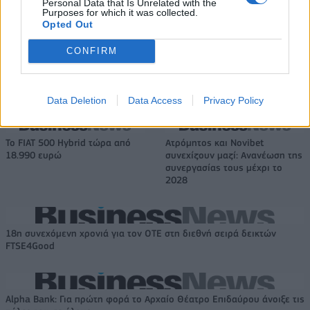
Personal Data that Is Unrelated with the
57% - Τα νέα στοιχήματα σε
σύμβουλος της ΔΕΗ για την
Purposes for which it was collected.
low & non alcohol
είσοδο στην πολωνική αγορά
Opted Out
ενέργειας
CONFIRM
Η Chery επενδύει 75 εκατ. δολάρια στην KG Mobility
Data Deletion
Data Access
Privacy Policy
Το FIAT 500 Hybrid τώρα από
Ατρόμητος και Novibet
18.990 ευρώ
συνεχίζουν μαζί: Ανανέωση της
συνεργασίας τους μέχρι το
2028
18η συνεχόμενη χρονιά για τον ΟΤΕ στη διεθνή σειρά δεικτών
FTSE4Good
Alpha Bank: Για πρώτη φορά το Αρχαίο Θέατρο Επιδαύρου άνοιξε τις