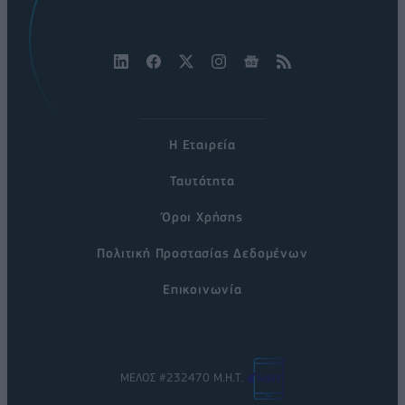
Η Εταιρεία
Ταυτότητα
Όροι Χρήσης
Πολιτική Προστασίας Δεδομένων
Επικοινωνία
ΜΕΛΟΣ #232470 Μ.Η.Τ.