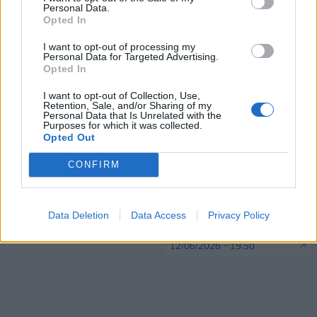
Personal Data.
Opted In
ΠΕΡΙΣΣΌΤΕΡΑ ΣΕ ΑΥΤΉ ΤΗΝ ΚΑΤΗΓΟΡΊΑ
I want to opt-out of processing my
Personal Data for Targeted Advertising.
Opted In
I want to opt-out of Collection, Use,
Retention, Sale, and/or Sharing of my
Personal Data that Is Unrelated with the
Purposes for which it was collected.
Opted Out
CONFIRM
Fast Ferries: Ζητά την
Μανουσάκης: «Ιστορικό
παρέμβαση της Επιτροπής
ορόσημο» για τον ΑΔΜΗΕ
Ανταγωνισμού για τη δομή
η ΑΜΚ, ύψους 1 δισ. ευρώ
της ακτοπλοϊκής αγοράς
Data Deletion
Data Access
Privacy Policy
12/06/2026 - 19:19
στις Κυκλάδες
12/06/2026 - 19:50