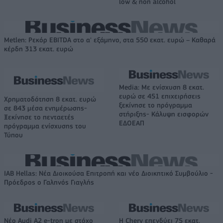
low & non alcohol
Metlen: Ρεκόρ EBITDA στο α' εξάμηνο, στα 550 εκατ. ευρώ – Καθαρά
κέρδη 313 εκατ. ευρώ
Media: Με ενίσχυση 8 εκατ.
ευρώ σε 451 επιχειρήσεις
Χρηματοδότηση 8 εκατ. ευρώ
ξεκίνησε το πρόγραμμα
σε 843 μέσα ενημέρωσης-
στήριξης- Κάλυψη εισφορών
Ξεκίνησε το πενταετές
ΕΔΟΕΑΠ
πρόγραμμα ενίσχυσης του
Τύπου
IAB Hellas: Νέα Διοικούσα Επιτροπή και νέο Διοικητικό Συμβούλιο -
Πρόεδρος ο Γαληνός Γιαγλής
Νέο Audi A2 e-tron με στόχο
Η Chery επενδύει 75 εκατ.