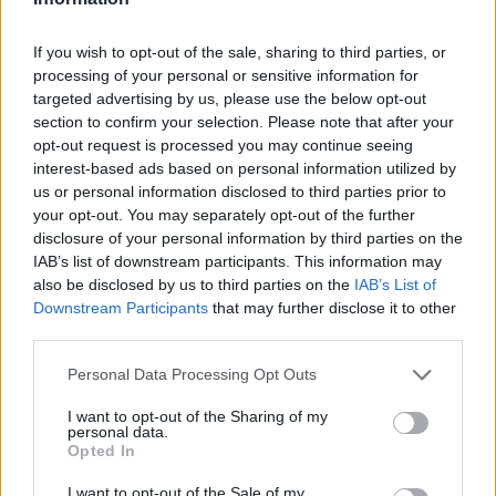
τα EBITDA
If you wish to opt-out of the sale, sharing to third parties, or
processing of your personal or sensitive information for
Η συμφωνία Arval-Athlon αναδιαμορφώνει την αγορά leasing
targeted advertising by us, please use the below opt-out
section to confirm your selection. Please note that after your
opt-out request is processed you may continue seeing
interest-based ads based on personal information utilized by
VW: Η δύσκολη εξίσωση της
18η συνεχόμενη χρονιά για τον
us or personal information disclosed to third parties prior to
αναδιάρθρωσης
ΟΤΕ στη διεθνή σειρά δεικτών
your opt-out. You may separately opt-out of the further
FTSE4Good
disclosure of your personal information by third parties on the
IAB’s list of downstream participants. This information may
also be disclosed by us to third parties on the
IAB’s List of
Alpha Bank: Για πρώτη φορά το Αρχαίο Θέατρο Επιδαύρου άνοιξε τις
Downstream Participants
that may further disclose it to other
πύλες του σε όλους
third parties.
Personal Data Processing Opt Outs
ESG Report 2025: Πώς η ΑΒ Βασιλόπουλος μετατρέπει τη
I want to opt-out of the Sharing of my
βιωσιμότητα σε καθημερινή πράξη
personal data.
Opted In
I want to opt-out of the Sale of my