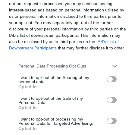
opt-out request is processed you may continue seeing
interest-based ads based on personal information utilized by
Νέο Audi A2 e-tron με στόχο την κορυφή της αποδοτικότητας
us or personal information disclosed to third parties prior to
your opt-out. You may separately opt-out of the further
disclosure of your personal information by third parties on the
Ευρωπαϊκό Κορασίδων: Άνετη
Γιαννακόπουλος: «Όταν σου
IAB’s list of downstream participants. This information may
νίκη της Ελλάδας στην
ρίχνουν μια πέτρα, τους
also be disclosed by us to third parties on the
IAB’s List of
πρεμιέρα, 78-36 την Ιρλανδία
καταστρέφεις» (vid)
Downstream Participants
that may further disclose it to other
third parties.
Personal Data Processing Opt Outs
Η Chery επενδύει 75 εκατ. δολάρια στην KG Mobility
I want to opt-out of the Sharing of my
personal data.
Opted In
Το FIAT 500 Hybrid τώρα από
Ατρόμητος και Novibet
18.990 ευρώ
συνεχίζουν μαζί: Ανανέωση της
I want to opt-out of the Sale of my
συνεργασίας τους μέχρι το
Personal Data.
Opted In
2028
I want to opt-out of processing my
Personal Data for Targeted Advertising.
Opted In
18η συνεχόμενη χρονιά για τον ΟΤΕ στη διεθνή σειρά δεικτών