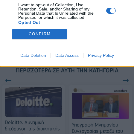
FTSE4Good
I want to opt-out of Collection, Use,
Retention, Sale, and/or Sharing of my
Personal Data that Is Unrelated with the
Purposes for which it was collected.
Opted Out
Alpha Bank: Για πρώτη φορά το
Αρχαίο Θέατρο Επιδαύρου
CONFIRM
άνοιξε τις πύλες του σε όλους
Data Deletion
Data Access
Privacy Policy
ΠΕΡΙΣΣΌΤΕΡΑ ΣΕ ΑΥΤΉ ΤΗΝ ΚΑΤΗΓΟΡΊΑ
Deloitte: Δυναμική
Υπογραφή Μνημονίου
διεύρυνση της διοικητικής
Συνεργασίας μεταξύ του