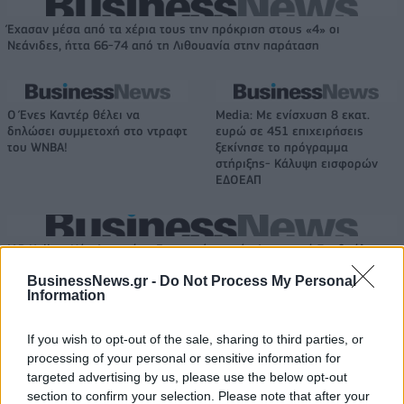
Έχασαν μέσα από τα χέρια τους την πρόκριση στους «4» οι
Νεάνιδες, ήττα 66-74 από τη Λιθουανία στην παράταση
Ο Ένες Καντέρ θέλει να
Media: Με ενίσχυση 8 εκατ.
δηλώσει συμμετοχή στο ντραφτ
ευρώ σε 451 επιχειρήσεις
του WNBA!
ξεκίνησε το πρόγραμμα
στήριξης- Κάλυψη εισφορών
ΕΔΟΕΑΠ
IAB Hellas: Νέα Διοικούσα Επιτροπή και νέο Διοικητικό Συμβούλιο -
Πρόεδρος ο Γαληνός Γιαγλής
BusinessNews.gr -
Do Not Process My Personal
Information
Η Toyota φέρνει νέα γενιά
Σε κινεζική… πολιορκία η
If you wish to opt-out of the sale, sharing to third parties, or
μπαταριών για τα υβριδικά της
ευρωπαϊκή
processing of your personal or sensitive information for
αυτοκινητοβιομηχανία
targeted advertising by us, please use the below opt-out
section to confirm your selection. Please note that after your