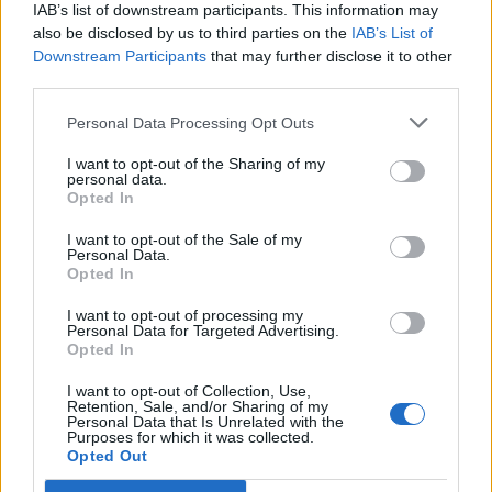
IAB’s list of downstream participants. This information may
also be disclosed by us to third parties on the
IAB’s List of
Mundo Deportivo για
Εθνική Κορασίδων: Απέναντι
Downstream Participants
that may further disclose it to other
Παναθηναϊκό: «Μια πεντάδα
στη Δανία για το 2/2 στο
που σπέρνει τον φόβο στην
Ευρωμπάσκετ (live stream)
third parties.
Ευρώπη»
Personal Data Processing Opt Outs
I want to opt-out of the Sharing of my
personal data.
Ελληνική Αναπτυξιακή Τράπεζα: Με «προίκα» 2 δισ. ευρώ ανοίγει
Opted In
δρόμο για δάνεια έως 5 δισ. σε μικρομεσαίες
I want to opt-out of the Sale of my
Personal Data.
Opted In
Β.Σ. Καρούλιας: Τζίρος 98,7
Deloitte Ελλάδος:
I want to opt-out of processing my
Personal Data for Targeted Advertising.
εκατ. ευρώ και αύξηση κερδών
Χρηματοοικονομικός
Opted In
57% - Τα νέα στοιχήματα σε
σύμβουλος της ΔΕΗ για την
low & non alcohol
είσοδο στην πολωνική αγορά
I want to opt-out of Collection, Use,
ενέργειας
Retention, Sale, and/or Sharing of my
Personal Data that Is Unrelated with the
Purposes for which it was collected.
Opted Out
Η Chery επενδύει 75 εκατ. δολάρια στην KG Mobility