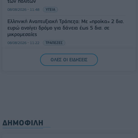
των πολιτών
08/08/2026 - 11:48
ΥΓΕΙΑ
Ελληνική Αναπτυξιακή Τράπεζα: Με «προίκα» 2 δισ.
ευρώ ανοίγει δρόμο για δάνεια έως 5 δισ. σε
μικρομεσαίες
08/08/2026 - 11:22
ΤΡΑΠΕΖΕΣ
5G παντού, 6G στον ορίζοντα: Πού βρίσκεται η
ΟΛΕΣ ΟΙ ΕΙΔΗΣΕΙΣ
Ελλάδα στη μεγάλη τεχνολογική μετάβαση
08/08/2026 - 10:54
ΤΕΧΝΟΛΟΓΙΑ
ΔΗΜΟΦΙΛΗ