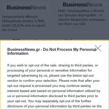
ΣΚΑΪ: Ολοκληρώθηκε η θητεία
του Γρηγόρη Δημητριάδη - Ο
Χρηματιστήριο Αθηνών:
Γιάννης Αλαφούζος επιστρέφει
Εβδομαδιαία άνοδος 1,76%,
στη θέση του CEO
κέρδη 23,31% από τις αρχές
του έτους
Media: Με ενίσχυση 8 εκατ. ευρώ σε 451 επιχειρήσεις ξεκίνησε το
BusinessNews.gr -
Do Not Process My Personal
πρόγραμμα στήριξης- Κάλυψη εισφορών ΕΔΟΕΑΠ
Information
If you wish to opt-out of the sale, sharing to third parties, or
processing of your personal or sensitive information for
Η Toyota φέρνει νέα γενιά
Σε κινεζική… πολιορκία η
targeted advertising by us, please use the below opt-out
μπαταριών για τα υβριδικά της
ευρωπαϊκή
αυτοκινητοβιομηχανία
section to confirm your selection. Please note that after your
opt-out request is processed you may continue seeing
interest-based ads based on personal information utilized by
us or personal information disclosed to third parties prior to
Νέο Audi A2 e-tron με στόχο την κορυφή της αποδοτικότητας
your opt-out. You may separately opt-out of the further
disclosure of your personal information by third parties on the