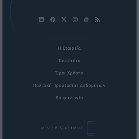
Η Εταιρεία
Ταυτότητα
Όροι Χρήσης
Πολιτική Προστασίας Δεδομένων
Επικοινωνία
ΜΕΛΟΣ #232470 Μ.Η.Τ.