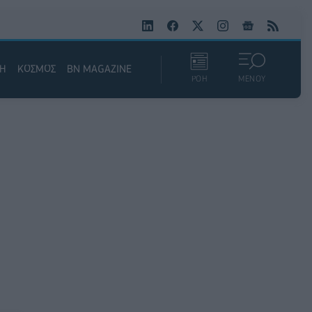
ΚΗ
ΚΟΣΜΟΣ
BN MAGAZINE
ΡΟΗ
ΜΕΝΟΥ