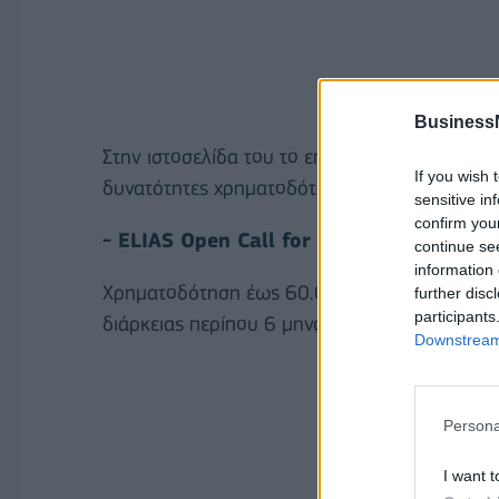
Business
Στην ιστοσελίδα του το επιμελητήριο παρουσιά
If you wish 
δυνατότητες χρηματοδότησης:
sensitive in
confirm you
- ELIAS Open Call for Sustainable AI
continue se
information 
Χρηματοδότηση έως 60.000 ευρώ για ανάπτυξ
further disc
participants
διάρκειας περίπου 6 μηνών.
Downstream 
Persona
I want t