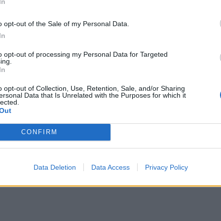
In
o opt-out of the Sale of my Personal Data.
In
to opt-out of processing my Personal Data for Targeted
ing.
In
o opt-out of Collection, Use, Retention, Sale, and/or Sharing
μα ELIAS υποστηρίζει οργανισμούς που
ersonal Data that Is Unrelated with the Purposes for which it
lected.
ογές Τεχνητής Νοημοσύνης με έμφαση στην
Out
στον κοινωνικό αντίκτυπο.
CONFIRM
Data Deletion
Data Access
Privacy Policy