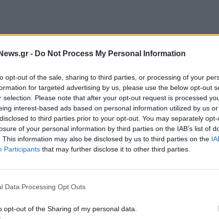
News.gr -
Do Not Process My Personal Information
ζει τρεις ανοιχτές προσκλήσεις με σημαντικές
to opt-out of the sale, sharing to third parties, or processing of your per
formation for targeted advertising by us, please use the below opt-out s
r selection. Please note that after your opt-out request is processed y
eing interest-based ads based on personal information utilized by us or
disclosed to third parties prior to your opt-out. You may separately opt-
η αξιόπιστων και βιώσιμων λύσεων AI και για έργα
losure of your personal information by third parties on the IAB’s list of
. This information may also be disclosed by us to third parties on the
IA
Participants
that may further disclose it to other third parties.
l Data Processing Opt Outs
o opt-out of the Sharing of my personal data.