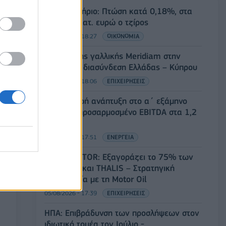
Χρηματιστήριο: Πτώση κατά 0,18%, στα
315,71 εκατ. ευρώ ο τζίρος
05/08/2026 - 18:27
ΟΙΚΟΝΟΜΙΑ
Είσοδος της γαλλικής Meridiam στην
ηλεκτρική διασύνδεση Ελλάδας – Κύπρου
05/08/2026 - 18:06
ΕΠΙΧΕΙΡΗΣΕΙΣ
ΔΕΗ: Ισχυρή ανάπτυξη στο α΄ εξάμηνο
2026 με προσαρμοσμένο EBITDA στα 1,2
δισ. ευρώ
05/08/2026 - 17:51
ΕΝΕΡΓΕΙΑ
Όμιλος AKTOR: Εξαγοράζει το 75% των
ΗΛΕΚΤΩΡ και THALIS – Στρατηγική
συνεργασία με τη Motor Oil
05/08/2026 - 17:39
ΕΠΙΧΕΙΡΗΣΕΙΣ
ΗΠΑ: Επιβράδυνση των προσλήψεων στον
ιδιωτικό τομέα τον Ιούλιο -