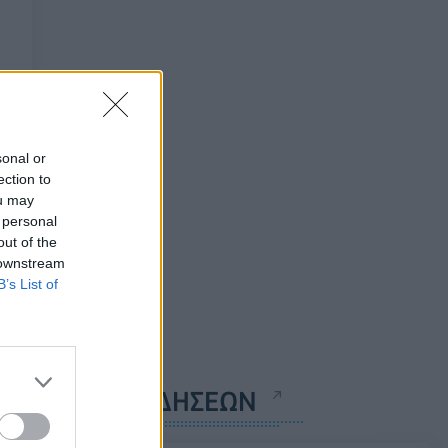
sonal or
ection to
ou may
 personal
out of the
 downstream
B’s List of
ΡΟΗ ΕΙΔΗΣΕΩΝ