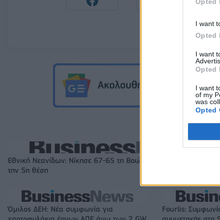
Opted 
I want t
Opted 
I want 
Advertis
Opted 
I want t
of my P
was col
Opted 
Εθνική Νεανίδων: Νίκησε 67-65 τη Βουλγαρία και θα διεκδικήσ
την 5η θέση
Όμιλος ΔΕΗ: Νέα συμφωνία για
Fourlis: Συμφωνί
χαρτοφυλάκιο έργων ΑΠΕ άνω των 2 GW
συμμετοχής στο S