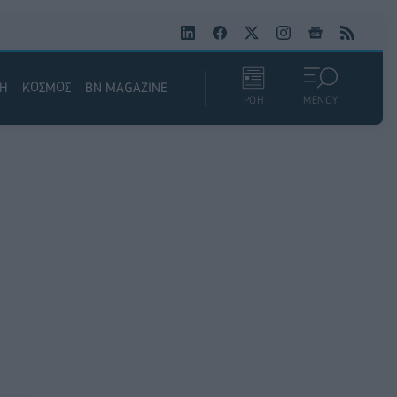
ΚΗ
ΚΟΣΜΟΣ
BN MAGAZINE
ΡΟΗ
ΜΕΝΟΥ