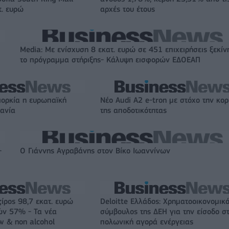
τ. ευρώ
αρχές του έτους
Media: Με ενίσχυση 8 εκατ. ευρώ σε 451 επιχειρήσεις ξεκίν
το πρόγραμμα στήριξης- Κάλυψη εισφορών ΕΔΟΕΑΠ
ιορκία η ευρωπαϊκή
Νέο Audi A2 e-tron με στόχο την κο
χανία
της αποδοτικότητας
-
Ο Γιάννης Αγραβάνης στον Βίκο Ιωαννίνων
ζίρος 98,7 εκατ. ευρώ
Deloitte Ελλάδος: Χρηματοοικονομικ
ών 57% - Τα νέα
σύμβουλος της ΔΕΗ για την είσοδο σ
w & non alcohol
πολωνική αγορά ενέργειας