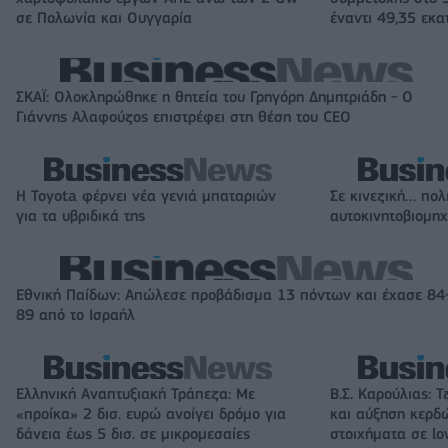
σε Πολωνία και Ουγγαρία
έναντι 49,35 εκα
ΣΚΑΪ: Ολοκληρώθηκε η θητεία του Γρηγόρη Δημητριάδη - Ο
Γιάννης Αλαφούζος επιστρέφει στη θέση του CEO
Η Toyota φέρνει νέα γενιά μπαταριών
Σε κινεζική… πολ
για τα υβριδικά της
αυτοκινητοβιομη
Εθνική Παίδων: Απώλεσε προβάδισμα 13 πόντων και έχασε 84
89 από το Ισραήλ
Ελληνική Αναπτυξιακή Τράπεζα: Με
Β.Σ. Καρούλιας: Τ
«προίκα» 2 δισ. ευρώ ανοίγει δρόμο για
και αύξηση κερδ
δάνεια έως 5 δισ. σε μικρομεσαίες
στοιχήματα σε lo