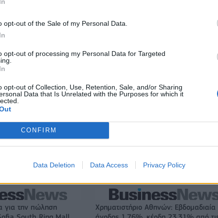
In
o opt-out of the Sale of my Personal Data.
In
to opt-out of processing my Personal Data for Targeted
ing.
In
o opt-out of Collection, Use, Retention, Sale, and/or Sharing
ersonal Data that Is Unrelated with the Purposes for which it
lected.
Out
CONFIRM
ει
Εθνική Κορασίδων: Απέναντι στη Δανία για το 2/2 στο
Data Deletion
Data Access
Privacy Policy
Ευρωμπάσκετ (live stream)
α για την πώληση
Χρηματιστήριο Αθηνών: Εβδομαδιαία
ofia South Ring Mall
άνοδος 1,76%, κέρδη 23,31% από τι