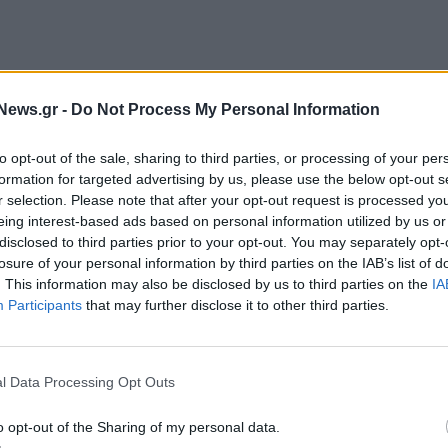
ce Standard θα αποτελείται από το κλείσιμο της
 προηγουμένως.
News.gr -
Do Not Process My Personal Information
ης ΔΕΗ διαμορφώθηκε στο 7,15% (από 6,78% τον
to opt-out of the sale, sharing to third parties, or processing of your per
formation for targeted advertising by us, please use the below opt-out s
στο 6,31% (από 5,49% και 6,00% αντίστοιχα), της
r selection. Please note that after your opt-out request is processed y
 της Allwyn στο 4,81% (από 5,68% και 5,51%).
eing interest-based ads based on personal information utilized by us or
disclosed to third parties prior to your opt-out. You may separately opt-
losure of your personal information by third parties on the IAB’s list of
. This information may also be disclosed by us to third parties on the
IA
Participants
that may further disclose it to other third parties.
l Data Processing Opt Outs
o opt-out of the Sharing of my personal data.