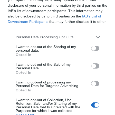
disclosure of your personal information by third parties on the
IAB’s list of downstream participants. This information may
also be disclosed by us to third parties on the
IAB’s List of
Downstream Participants
that may further disclose it to other
third parties.
Personal Data Processing Opt Outs
I want to opt-out of the Sharing of my
personal data.
Opted In
I want to opt-out of the Sale of my
Personal Data.
Opted In
Με Λιθουανία στον προημιτελικό του Ευρωπαϊκού Β' κατ. η Εθνική
I want to opt-out of processing my
Νεανίδων
Personal Data for Targeted Advertising.
Opted In
I want to opt-out of Collection, Use,
Retention, Sale, and/or Sharing of my
Αλέξης Γιαννούλιας: Υποψήφιος
Personal Data that Is Unrelated with the
Δήμαρχος στο Σικάγο ο άλλοτε
Evergood: Άγγιξε τα 300 εκατ. ο
Purposes for which it was collected.
παίκτης του Πανιώνιου
τζίρος- Στα 10 εκατ. ευρώ το
Opted Out