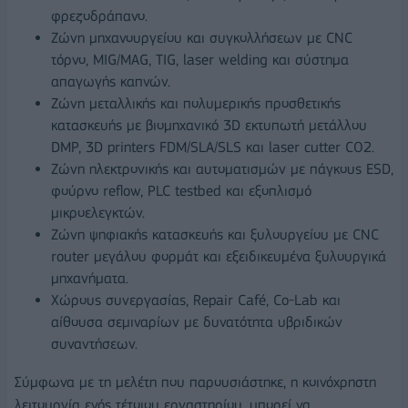
φρεζοδράπανο.
Ζώνη μηχανουργείου και συγκολλήσεων με CNC
τόρνο, MIG/MAG, TIG, laser welding και σύστημα
απαγωγής καπνών.
Ζώνη μεταλλικής και πολυμερικής προσθετικής
κατασκευής με βιομηχανικό 3D εκτυπωτή μετάλλου
DMP, 3D printers FDM/SLA/SLS και laser cutter CO2.
Ζώνη ηλεκτρονικής και αυτοματισμών με πάγκους ESD,
φούρνο reflow, PLC testbed και εξοπλισμό
μικροελεγκτών.
Ζώνη ψηφιακής κατασκευής και ξυλουργείου με CNC
router μεγάλου φορμάτ και εξειδικευμένα ξυλουργικά
μηχανήματα.
Χώρους συνεργασίας, Repair Café, Co-Lab και
αίθουσα σεμιναρίων με δυνατότητα υβριδικών
συναντήσεων.
Σύμφωνα με τη μελέτη που παρουσιάστηκε, η κοινόχρηστη
λειτουργία ενός τέτοιου εργαστηρίου, μπορεί να