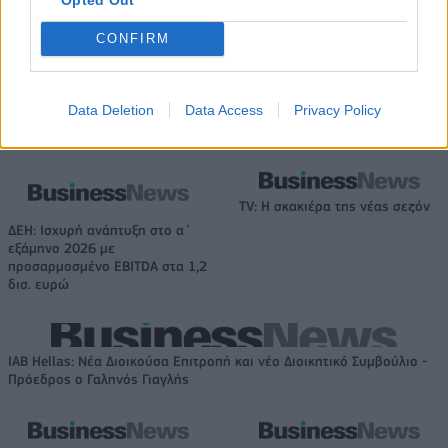
τίμημα για το 60% του
Jackaroo
CONFIRM
Data Deletion
Data Access
Privacy Policy
Όμιλος AKTOR: Εξαγοράζει το 75% των ΗΛΕΚΤΩΡ και THALIS –
Στρατηγική συνεργασία με τη Motor Oil
TV: Η σκακιέρα της νέας σεζόν
ΔΕΗ: Ισχυρή ανάπτυξη στο α΄
εξάμηνο 2026 με
προσαρμοσμένο EBITDA στα 1,2
δισ. ευρώ
IAB Hellas: Νέα Διοικούσα Επιτροπή και νέο Διοικητικό Συμβούλιο -
Πρόεδρος ο Γαληνός Γιαγλής