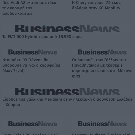
Νέο Audi A2 e-tron με στόχο
Η Chery επενδύει 75 εκατ.
την κορυφή της
δολάρια στην KG Mobility
αποδοτικότητας
Το FIAT 500 Hybrid τώρα από 18.990 ευρώ
Ντουράντ: "Ο Γιάννης θα
Οι διακοπές των Γάλλων του
μπορούσε να 'ναι ο κορυφαίος
Παναθηναϊκού με τέσσερις
όλων"! (vid)
συμπατριώτες τους στη Μύκονο
(pic)
Είσοδος της γαλλικής Meridiam στην ηλεκτρική διασύνδεση Ελλάδας
– Κύπρου
Coca-Cola HBC: Άνοδος 11,4%
Cenergy Holdings: Άνοδος 45%