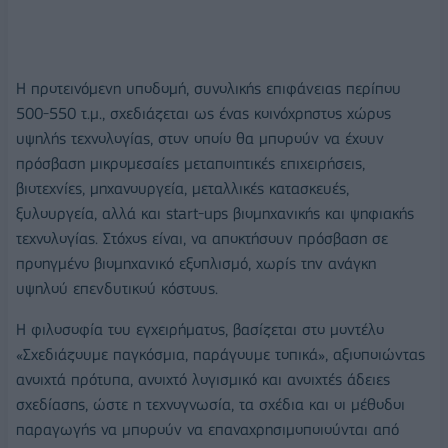
Η προτεινόμενη υποδομή, συνολικής επιφάνειας περίπου
500-550 τ.μ., σχεδιάζεται ως ένας κοινόχρηστος χώρος
υψηλής τεχνολογίας, στον οποίο θα μπορούν να έχουν
πρόσβαση μικρομεσαίες μεταποιητικές επιχειρήσεις,
βιοτεχνίες, μηχανουργεία, μεταλλικές κατασκευές,
ξυλουργεία, αλλά και start-ups βιομηχανικής και ψηφιακής
τεχνολογίας. Στόχος είναι, να αποκτήσουν πρόσβαση σε
προηγμένο βιομηχανικό εξοπλισμό, χωρίς την ανάγκη
υψηλού επενδυτικού κόστους.
Η φιλοσοφία του εγχειρήματος, βασίζεται στο μοντέλο
«Σχεδιάζουμε παγκόσμια, παράγουμε τοπικά», αξιοποιώντας
ανοιχτά πρότυπα, ανοιχτό λογισμικό και ανοιχτές άδειες
σχεδίασης, ώστε η τεχνογνωσία, τα σχέδια και οι μέθοδοι
παραγωγής να μπορούν να επαναχρησιμοποιούνται από