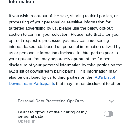
Information
If you wish to opt-out of the sale, sharing to third parties, or
Β.Σ. Καρούλιας: Τζίρος 98,7 εκατ. ευρώ και αύξηση κερδών 57% - Τα
processing of your personal or sensitive information for
νέα στοιχήματα σε low & non alcohol
targeted advertising by us, please use the below opt-out
section to confirm your selection. Please note that after your
opt-out request is processed you may continue seeing
Media: Με ενίσχυση 8 εκατ.
interest-based ads based on personal information utilized by
ευρώ σε 451 επιχειρήσεις
Deloitte Ελλάδος:
us or personal information disclosed to third parties prior to
ξεκίνησε το πρόγραμμα
Χρηματοοικονομικός
your opt-out. You may separately opt-out of the further
στήριξης- Κάλυψη εισφορών
σύμβουλος της ΔΕΗ για την
disclosure of your personal information by third parties on the
ΕΔΟΕΑΠ
είσοδο στην πολωνική αγορά
IAB’s list of downstream participants. This information may
ενέργειας
also be disclosed by us to third parties on the
IAB’s List of
Downstream Participants
that may further disclose it to other
third parties.
IAB Hellas: Νέα Διοικούσα Επιτροπή και νέο Διοικητικό Συμβούλιο -
Personal Data Processing Opt Outs
Πρόεδρος ο Γαληνός Γιαγλής
I want to opt-out of the Sharing of my
personal data.
Opted In
Η Toyota φέρνει νέα γενιά
Σε κινεζική… πολιορκία η
μπαταριών για τα υβριδικά της
ευρωπαϊκή