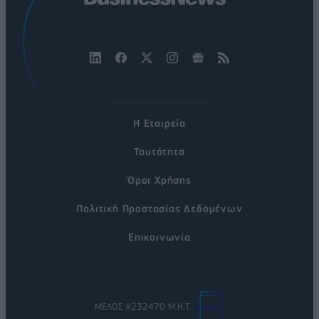
Η Εταιρεία
Ταυτότητα
Όροι Χρήσης
Πολιτική Προστασίας Δεδομένων
Επικοινωνία
ΜΕΛΟΣ #232470 Μ.Η.Τ.