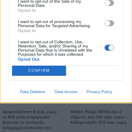
I want to opt-out of the Sale of my
αυτοκινητοβιομηχανία
Personal Data.
Opted In
I want to opt-out of processing my
Personal Data for Targeted Advertising.
Νέο Audi A2 e-tron με στόχο την κορυφή της αποδοτικότητας
Opted In
I want to opt-out of Collection, Use,
Retention, Sale, and/or Sharing of my
Ευρωπαϊκό Κορασίδων: Άνετη
Γιαννακόπουλος: «Όταν σου
Personal Data that Is Unrelated with the
νίκη της Ελλάδας στην
ρίχνουν μια πέτρα, τους
Purposes for which it was collected.
Opted Out
πρεμιέρα, 78-36 την Ιρλανδία
καταστρέφεις» (vid)
CONFIRM
ΕΛΣΤΑΤ: Στο 3,4% υποχώρησε ο πληθωρισμός τον Ιούλιο
Data Deletion
Data Access
Privacy Policy
Χρηματοδότηση 8 εκατ. ευρώ
Metlen: Ρεκόρ EBITDA στο α'
σε 843 μέσα ενημέρωσης-
εξάμηνο, στα 550 εκατ. ευρώ –
Ξεκίνησε το πενταετές
Καθαρά κέρδη 313 εκατ. ευρώ
πρόγραμμα ενίσχυσης του