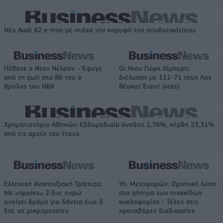
Νέο Audi A2 e-tron με στόχο την κορυφή της αποδοτικότητας
Πέθανε ο Ντον Νέλσον – Έφυγε
Οι Νιου Γιορκ Λίμπερτι
από τη ζωή στα 86 του ο
διέλυσαν με 111-71 τους Λας
θρύλος του NBA
Βέγκας Έισις! (vids)
Χρηματιστήριο Αθηνών: Εβδομαδιαία άνοδος 1,76%, κέρδη 23,31%
από τις αρχές του έτους
Ελληνική Αναπτυξιακή Τράπεζα:
Υπ. Μεταφορών: Οριστική λύση
Με «προίκα» 2 δισ. ευρώ
στο ζήτημα των πινακίδων
ανοίγει δρόμο για δάνεια έως 5
κυκλοφορίας - Τέλος στις
δισ. σε μικρομεσαίες
χρονοβόρες διαδικασίες