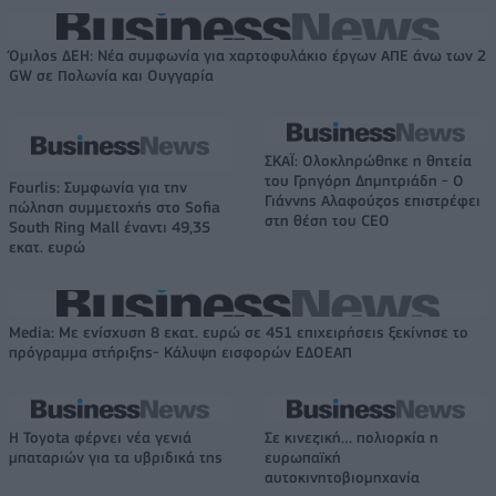
Όμιλος ΔΕΗ: Νέα συμφωνία για χαρτοφυλάκιο έργων ΑΠΕ άνω των 2
GW σε Πολωνία και Ουγγαρία
ΣΚΑΪ: Ολοκληρώθηκε η θητεία
του Γρηγόρη Δημητριάδη - Ο
Fourlis: Συμφωνία για την
Γιάννης Αλαφούζος επιστρέφει
πώληση συμμετοχής στο Sofia
στη θέση του CEO
South Ring Mall έναντι 49,35
εκατ. ευρώ
Media: Με ενίσχυση 8 εκατ. ευρώ σε 451 επιχειρήσεις ξεκίνησε το
πρόγραμμα στήριξης- Κάλυψη εισφορών ΕΔΟΕΑΠ
Η Toyota φέρνει νέα γενιά
Σε κινεζική… πολιορκία η
μπαταριών για τα υβριδικά της
ευρωπαϊκή
αυτοκινητοβιομηχανία