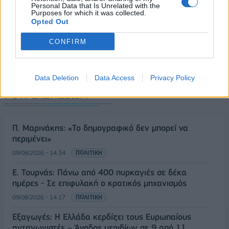
Personal Data that Is Unrelated with the
Purposes for which it was collected.
Opted Out
CONFIRM
Data Deletion
Data Access
Privacy Policy
ΡΟΗ ΕΙΔΗΣΕΩΝ
Π. Μαρινάκης: «Το δημογραφικό δεν μπορεί να
περιμένει»
09/08/2026 - 14:34
ΠΟΛΙΤΙΚΗ
Ε. Τουρνάς: Πάνω από 400 πυρκαγιές σε δέκα
ημέρες - Σε επιφυλακή ο κρατικός μηχανισμός
09/08/2026 - 14:17
ΠΟΛΙΤΙΚΗ
Εξαγωγές: Η Ελλάδα κερδίζει τους Ευρωπαίους
ανταγωνιστές – Άνοδος μεριδίων σε 9 από 11