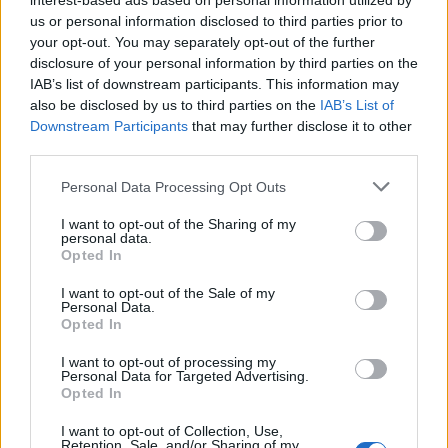
interest-based ads based on personal information utilized by
us or personal information disclosed to third parties prior to
ΠΕΡΙΣΣΌΤΕΡΑ ΣΕ ΑΥΤΉ ΤΗΝ ΚΑΤΗΓΟΡΊΑ
your opt-out. You may separately opt-out of the further
disclosure of your personal information by third parties on the
IAB’s list of downstream participants. This information may
also be disclosed by us to third parties on the
IAB’s List of
Downstream Participants
that may further disclose it to other
third parties.
Personal Data Processing Opt Outs
Trastor: Ενισχύει το
ΔΑΑ: Ρεκόρ 34 εκατ.
I want to opt-out of the Sharing of my
personal data.
χαρτοφυλάκιο logistics με
επιβατών το 2025 και
Opted In
την εξαγορά της Μίλητος
νέος κύκλος ανάπτυξης -
Στα €53,7 εκατ. το τίμημα
Το 2026 χρονιά υψηλών
I want to opt-out of the Sale of my
Personal Data.
απαιτήσεων
31/12/2025 - 21:00
Opted In
01/01/2026 - 13:28
I want to opt-out of processing my
Personal Data for Targeted Advertising.
Opted In
I want to opt-out of Collection, Use,
Retention, Sale, and/or Sharing of my