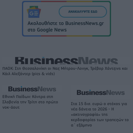
ΠΑΟΚ: Στη Θεσσαλονίκη οι Ναζ Μήτρου-Λονγκ, Τρέβορ Χάντζινς και
Κάιλ Αλεξάντερ (pics & vids)
Εθνική Παίδων: Κόντρα στη
Σλοβενία την Τρίτη στο πρώτο
Στα 15 δισ. ευρώ ο στόχος για
νοκ-άουτ
νέα δάνεια το 2026 - Η
«ακτινογραφία» της
κερδοφορίας των τραπεζών το
α΄ εξάμηνο