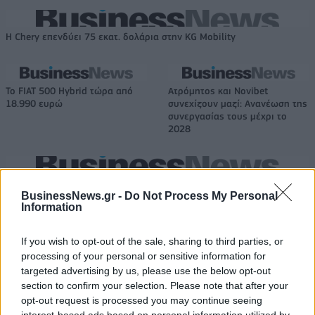
Η Chery επενδύει 75 εκατ. δολάρια στην KG Mobility
Το FIAT 500 Hybrid τώρα από
Ατρόμητος και Novibet
18.990 ευρώ
συνεχίζουν μαζί: Ανανέωση της
συνεργασίας τους μέχρι το
2028
18η συνεχόμενη χρονιά για τον ΟΤΕ στη διεθνή σειρά δεικτών
FTSE4Good
BusinessNews.gr -
Do Not Process My Personal
Information
If you wish to opt-out of the sale, sharing to third parties, or
Alpha Bank: Για πρώτη φορά το Αρχαίο Θέατρο Επιδαύρου άνοιξε τις
processing of your personal or sensitive information for
πύλες του σε όλους
targeted advertising by us, please use the below opt-out
section to confirm your selection. Please note that after your
opt-out request is processed you may continue seeing