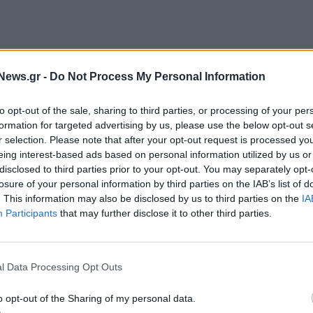
News.gr -
Do Not Process My Personal Information
to opt-out of the sale, sharing to third parties, or processing of your per
formation for targeted advertising by us, please use the below opt-out s
r selection. Please note that after your opt-out request is processed y
eing interest-based ads based on personal information utilized by us or
disclosed to third parties prior to your opt-out. You may separately opt-
losure of your personal information by third parties on the IAB’s list of
 ο Πρόεδρος του Συνδέσμου, κ.
Γιάννης Καντώρος
, τα
. This information may also be disclosed by us to third parties on the
IA
εκπρόσωποι εταιρειών-μελών. Στην ομιλία του, ο κ.
Participants
that may further disclose it to other third parties.
ς σταθερού συνδετικού κρίκου μεταξύ Ελλάδας και
πιχειρηματικής συνεργασίας, της καινοτομίας, της
ένα διαρκώς μεταβαλλόμενο διεθνές περιβάλλον.
l Data Processing Opt Outs
o opt-out of the Sharing of my personal data.