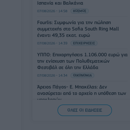
Ισπανία και Βαλκάνια
07/08/2026 - 14:58
ΚΟΣΜΟΣ
Fourlis: Συμφωνία για την πώληση
συμμετοχής στο Sofia South Ring Mall
έναντι 49,35 εκατ. ευρώ
07/08/2026 - 14:39
ΕΠΙΧΕΙΡΗΣΕΙΣ
ΥΠΠΟ: Επιχορηγήσεις 1.106.000 ευρώ για
την ενίσχυση των Πολυθεματικών
Φεστιβάλ σε όλη την Ελλάδα
07/08/2026 - 14:34
ΟΙΚΟΝΟΜΙΑ
Άρειος Πάγος- Ε. Μπακέλας: Δεν
ανασύρεται από το αρχείο η υπόθεση των
υποκλοπών
07/08/2026 - 14:11
ΕΛΛΑΔΑ
ΟΛΕΣ ΟΙ ΕΙΔΗΣΕΙΣ
Σαουδική Αραβία, Τουρκία και Πακιστάν
υπογράφουν κοινή αμυντική συμφωνία