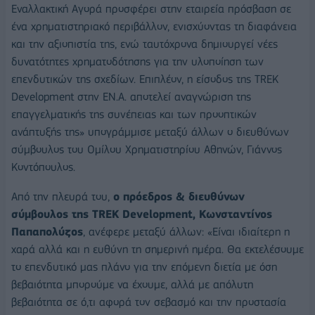
Εναλλακτική Αγορά προσφέρει στην εταιρεία πρόσβαση σε
ένα χρηματιστηριακό περιβάλλον, ενισχύοντας τη διαφάνεια
και την αξιοπιστία της, ενώ ταυτόχρονα δημιουργεί νέες
δυνατότητες χρηματοδότησης για την υλοποίηση των
επενδυτικών της σχεδίων. Επιπλέον, η είσοδος της TREK
Development στην ΕΝ.Α. αποτελεί αναγνώριση της
επαγγελματικής της συνέπειας και των προοπτικών
ανάπτυξής της» υπογράμμισε μεταξύ άλλων ο διευθύνων
σύμβουλος του Ομίλου Χρηματιστηρίου Αθηνών, Γιάννος
Κοντόπουλος.
Από την πλευρά του,
ο πρόεδρος & διευθύνων
σύμβουλος της ΤREK Development, Κωνσταντίνος
Παπαπολύζος
, ανέφερε μεταξύ άλλων: «Είναι ιδιαίτερη η
χαρά αλλά και η ευθύνη τη σημερινή ημέρα. Θα εκτελέσουμε
το επενδυτικό μας πλάνο για την επόμενη διετία με όση
βεβαιότητα μπορούμε να έχουμε, αλλά με απόλυτη
βεβαιότητα σε ό,τι αφορά τον σεβασμό και την προστασία