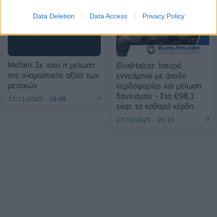
Data Deletion
Data Access
Privacy Policy
Metlen: Σε ισχύ η μείωση
ElvalHalcor: Ισχυρό
της ονομαστικής αξίας των
εννεάμηνο με άνοδο
μετοχών
κερδοφορίας και μείωση
δανεισμού - Στα €98,1
17/11/2025 - 18:49
εκατ. τα καθαρά κέρδη
17/11/2025 - 20:10