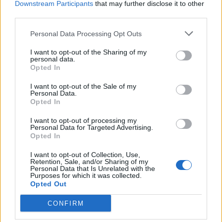
Downstream Participants
that may further disclose it to other
third parties.
Personal Data Processing Opt Outs
VW: Η δύσκολη εξίσωση της
Alpha Bank: Για πρώτη φορά το
αναδιάρθρωσης
Αρχαίο Θέατρο Επιδαύρου
I want to opt-out of the Sharing of my
άνοιξε τις πύλες του σε όλους
personal data.
Opted In
I want to opt-out of the Sale of my
ESG Report 2025: Πώς η ΑΒ Βασιλόπουλος μετατρέπει τη
Personal Data.
Opted In
βιωσιμότητα σε καθημερινή πράξη
I want to opt-out of processing my
Personal Data for Targeted Advertising.
Opted In
Stoiximan: «Πού ήσουν;» στις μεγάλες στιγμές του Ολυμπιακού
I want to opt-out of Collection, Use,
Retention, Sale, and/or Sharing of my
Personal Data that Is Unrelated with the
Purposes for which it was collected.
Opted Out
ΠΕΡΙΣΣΌΤΕΡΑ ΣΕ ΑΥΤΉ ΤΗΝ ΚΑΤΗΓΟΡΊΑ
CONFIRM