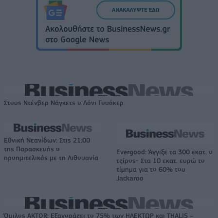
Στους Ντένβερ Νάγκετς ο Λόνι Γουόκερ
Εθνική Νεανίδων: Στις 21:00
της Παρασκευής ο
Evergood: Άγγιξε τα 300 εκατ. ο
προημιτελικός με τη Λιθουανία
τζίρος- Στα 10 εκατ. ευρώ το
τίμημα για το 60% του
Jackaroo
Όμιλος AKTOR: Εξαγοράζει το 75% των ΗΛΕΚΤΩΡ και THALIS –