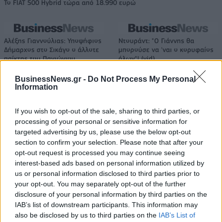
Το FIAT 500 Hybrid τώρα από 18.990 ευρώ
Αλέξης Γιαννούλιας: Υποψήφιος
Ντουράντ: "Ο Γιάννης θα
Δήμαρχος στο Σικάγο ο άλλοτε
μπορούσε να 'ναι ο κορυφαίος
παίκτης του Πανιώνιου
όλων"! (vid)
BusinessNews.gr -
Do Not Process My Personal
Information
Είσοδος της γαλλικής Meridiam στην ηλεκτρική διασύνδεση Ελλάδας
– Κύπρου
If you wish to opt-out of the sale, sharing to third parties, or
processing of your personal or sensitive information for
targeted advertising by us, please use the below opt-out
section to confirm your selection. Please note that after your
opt-out request is processed you may continue seeing
Coca-Cola HBC: Άνοδος 11,4%
Cenergy Holdings: Άνοδος 45%
interest-based ads based on personal information utilized by
στα καθαρά κέρδη του α΄
στα καθαρά κέρδη του α΄
us or personal information disclosed to third parties prior to
εξαμήνου – Στα 524,4 εκατ.
εξαμήνου, στα 138 εκατ. ευρώ
ευρώ
your opt-out. You may separately opt-out of the further
disclosure of your personal information by third parties on the
IAB’s list of downstream participants. This information may
also be disclosed by us to third parties on the
IAB’s List of
Η συμφωνία Arval-Athlon αναδιαμορφώνει την αγορά leasing