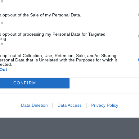
πιο εμβληματικούς πολιτιστικούς προορισμούς
In
o opt-out of the Sale of my Personal Data.
In
ισχυρή παρουσία στην ελληνική αγορά, έχοντας
 από και προς την Αθήνα από το 1998 και σχεδόν
to opt-out of processing my Personal Data for Targeted
ing.
λλάδα συνολικά. Ειδικευμένη στην προσφορά άνεσης
In
et συνδυάζει μοναδικά ένα εξαιρετικό δίκτυο
o opt-out of Collection, Use, Retention, Sale, and/or Sharing
αεροδρόμια με οικονομικές τιμές και φιλική
ersonal Data that Is Unrelated with the Purposes for which it
lected.
Out
νετε κράτηση για τις καλοκαιρινές σας διακοπές,
CONFIRM
/www.easyjet.com/el ή το App της εταιρείας.
Data Deletion
Data Access
Privacy Policy