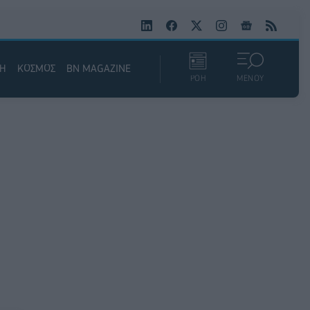
ΚΗ
ΚΟΣΜΟΣ
BN MAGAZINE
ΡΟΗ
ΜΕΝΟΥ