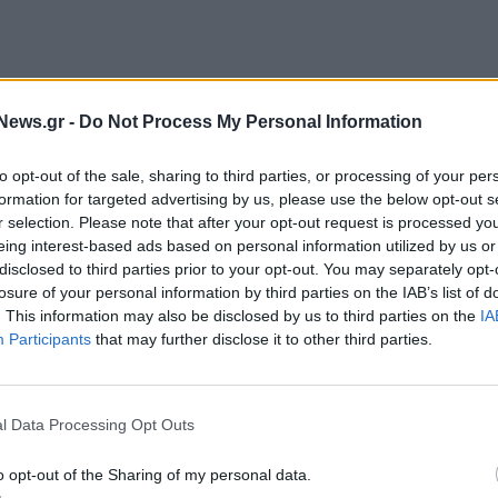
News.gr -
Do Not Process My Personal Information
to opt-out of the sale, sharing to third parties, or processing of your per
formation for targeted advertising by us, please use the below opt-out s
 εκατομμύρια θέσεις για πτήσεις από και προς την
r selection. Please note that after your opt-out request is processed y
eing interest-based ads based on personal information utilized by us or
 να προγραμματίσουν τα ταξίδια τους από νωρίς και
disclosed to third parties prior to your opt-out. You may separately opt-
καλοκαιρινές τους διακοπές
. Η easyJet προσφέρει
losure of your personal information by third parties on the IAB’s list of
 ικανοποιήσουν κάθε τύπο ταξιδιώτη: από
. This information may also be disclosed by us to third parties on the
IA
Participants
that may further disclose it to other third parties.
ους που αναζητούν φύση, πολιτισμό ή
ολαύσουν μοναδικές παραλίες σε προορισμούς
, η Νίκαια και η Νάπολη. Για όσους προτιμούν
l Data Processing Opt Outs
 επίσης συνδέσεις με μεγάλες ευρωπαϊκές
προσφέροντας στους Έλληνες ταξιδιώτες την
o opt-out of the Sharing of my personal data.